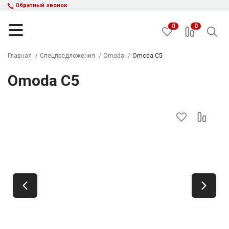
Обратный звонок
0
0
Главная
Спецпредложения
Omoda
Omoda C5
Omoda C5
НАЙТИ
Каталог автомобилей
Авто с пробегом
Кредит и рассрочка
Акции
Такси в кредит
Подбор авто
Спецпредложения
Отзывы
Контакты