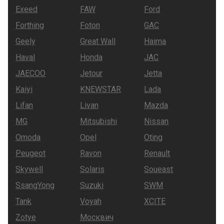
Exeed
FAW
Ford
Forthing
Foton
GAC
Geely
Great Wall
Haima
Haval
Honda
JAC
JAECOO
Jetour
Jetta
Kaiyi
KNEWSTAR
Lada
Lifan
Livan
Mazda
MG
Mitsubishi
Nissan
Omoda
Opel
Oting
Peugeot
Ravon
Renault
Skywell
Solaris
Soueast
SsangYong
Suzuki
SWM
Tank
Voyah
XCITE
Zotye
Москвич