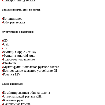
Электропривод зеркал
Управление климатом и обогрев
Кондиционер
Обогрев зеркал
Мультимедиа и навигация
CD
USB
TV
Функция Apple CarPlay
Функция Android Auto
Голосовое управление
Bluetooth
Мультифункциональное рулевое колесо
Беспроводное зарядное устройство QI
Розетка 12V
Салон и интерьер
Комбинированная обивка салона
Отделка кожей рычага КПП
Кожаный руль
Панорамная крыша