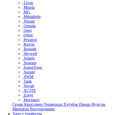
Livan
Mazda
MG
Mitsubishi
Nissan
Omoda
Opel
Oting
Peugeot
Ravon
Renault
Skywell
Solaris
Soueast
SsangYong
Suzuki
SWM
Tank
Voyah
XCITE
Zotye
Москвич
Седан
Кроссовер
Универсал
Хэтчбэк
Пикап
Фургон
Минивэн
Внедорожник
Авто с пробегом