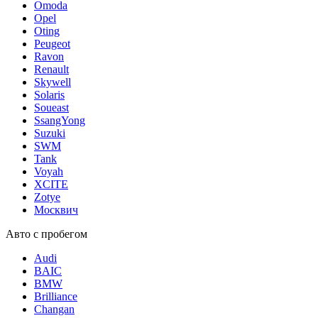
Omoda
Opel
Oting
Peugeot
Ravon
Renault
Skywell
Solaris
Soueast
SsangYong
Suzuki
SWM
Tank
Voyah
XCITE
Zotye
Москвич
Авто с пробегом
Audi
BAIC
BMW
Brilliance
Changan