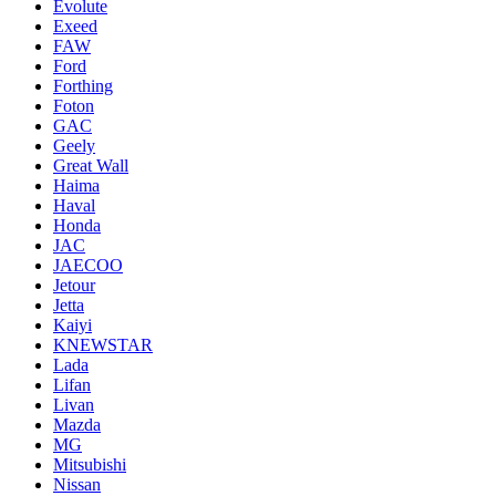
Evolute
Exeed
FAW
Ford
Forthing
Foton
GAC
Geely
Great Wall
Haima
Haval
Honda
JAC
JAECOO
Jetour
Jetta
Kaiyi
KNEWSTAR
Lada
Lifan
Livan
Mazda
MG
Mitsubishi
Nissan