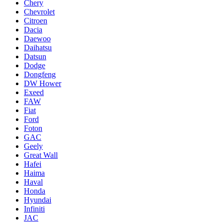
Chery
Chevrolet
Citroen
Dacia
Daewoo
Daihatsu
Datsun
Dodge
Dongfeng
DW Hower
Exeed
FAW
Fiat
Ford
Foton
GAC
Geely
Great Wall
Hafei
Haima
Haval
Honda
Hyundai
Infiniti
JAC