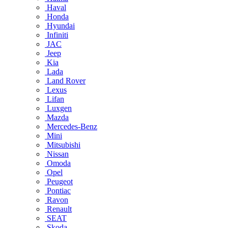
Haval
Honda
Hyundai
Infiniti
JAC
Jeep
Kia
Lada
Land Rover
Lexus
Lifan
Luxgen
Mazda
Mercedes-Benz
Mini
Mitsubishi
Nissan
Omoda
Opel
Peugeot
Pontiac
Ravon
Renault
SEAT
Skoda