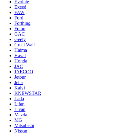
Evolute
Exeed
FAW
Ford
Forthing
Foton
GAC
Geely
Great Wall
Haima
Haval
Honda
JAC
JAECOO
Jetour
Jetta
Kaiyi
KNEWSTAR
Lada
Lifan
Livan
Mazda
MG
Mitsubishi
Nissan