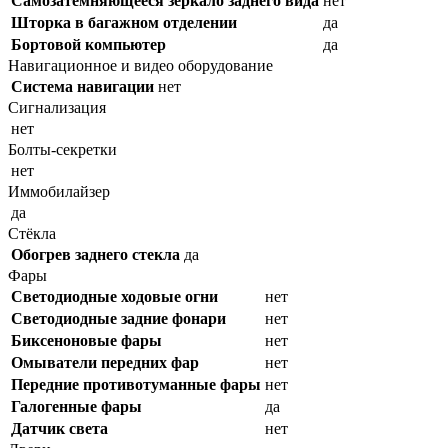
Самозатемняющееся зеркало заднего вида
нет
Шторка в багажном отделении
да
Бортовой компьютер
да
Навигационное и видео оборудование
Система навигации
нет
Сигнализация
нет
Болты-секретки
нет
Иммобилайзер
да
Стёкла
Обогрев заднего стекла
да
Фары
Светодиодные ходовые огни
нет
Cветодиодные задние фонари
нет
Биксеноновые фары
нет
Омыватели передних фар
нет
Передние противотуманные фары
нет
Галогенные фары
да
Датчик света
нет