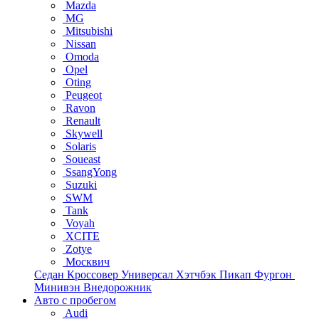
Mazda
MG
Mitsubishi
Nissan
Omoda
Opel
Oting
Peugeot
Ravon
Renault
Skywell
Solaris
Soueast
SsangYong
Suzuki
SWM
Tank
Voyah
XCITE
Zotye
Москвич
Седан
Кроссовер
Универсал
Хэтчбэк
Пикап
Фургон
Минивэн
Внедорожник
Авто с пробегом
Audi