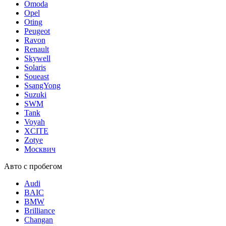
Omoda
Opel
Oting
Peugeot
Ravon
Renault
Skywell
Solaris
Soueast
SsangYong
Suzuki
SWM
Tank
Voyah
XCITE
Zotye
Москвич
Авто с пробегом
Audi
BAIC
BMW
Brilliance
Changan