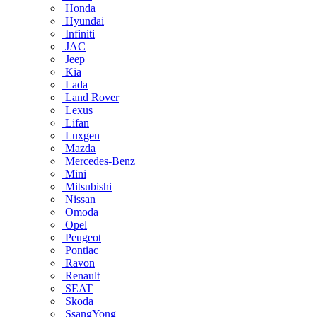
Honda
Hyundai
Infiniti
JAC
Jeep
Kia
Lada
Land Rover
Lexus
Lifan
Luxgen
Mazda
Mercedes-Benz
Mini
Mitsubishi
Nissan
Omoda
Opel
Peugeot
Pontiac
Ravon
Renault
SEAT
Skoda
SsangYong