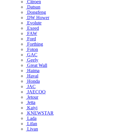
Citroen
Datsun
Dongfeng
DW Hower
Evolute
Exeed
FAW
Ford
Forthing
Foton
GAC
Geely
Great Wall
Haima
Haval
Honda
JAC
JAECOO
Jetour
Jetta
Kaiyi
KNEWSTAR
Lada
Lifan
Livan