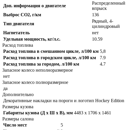
Распределенный
Доп. информация о двигателе
впрыск
Выброс CO2, г/км
136
Рядный, 4-
Тип двигателя
цилиндровый
Нагнетатель
нет
Удельная мощность, кг/л.с.
10.59
Расход топлива
Расход топлива в смешанном цикле, л/100 км
5,8
Расход топлива в городском цикле, л/100 км
7.9
Расход топлива за городом, л/100 км
4.7
Запасное колесо неполноразмерное
нет
Запасное колесо полноразмерное
да
Дополнительно
Декоративные накладки на пороги и логотип Hockey Edition
Размеры кузова
Габариты кузова (Д x Ш x В), мм
4483 x 1706 x 1461
Размеры салона
Число мест
5