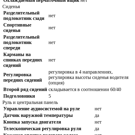
Охлаждаемый перчаточный ящик
нет
Сиденья
Разделительный
нет
подлокотник сзади
Спортивные
нет
сиденья
Разделительный
подлокотник
нет
спереди
Карманы на
спинках передних
нет
сидений
регулировка в 4 направлениях,
Регулировка
регулировка высоты сиденья водителя
передних сидений
(опция)
Второй ряд сидений
складывается в соотношении 60/40
Подголовники
5
Руль и центральная панель
Управление аудиосистемой на руле
нет
Датчик наружной температуры
да
Кнопка запуска двигателя
нет
Телескопическая регулировка руля
да