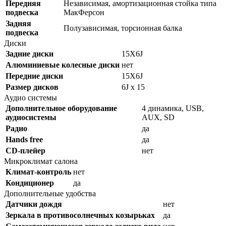
Передняя
Независимая, амортизационная стойка типа
подвеска
МакФерсон
Задняя
Полузависимая, торсионная балка
подвеска
Диски
Задние диски
15X6J
Алюминиевые колесные диски
нет
Передние диски
15X6J
Размер дисков
6J x 15
Аудио системы
Дополнительное оборудование
4 динамика, USB,
аудиосистемы
AUX, SD
Радио
да
Hands free
да
CD-плейер
нет
Микроклимат салона
Климат-контроль
нет
Кондиционер
да
Дополнительные удобства
Датчики дождя
нет
Зеркала в противосолнечных козырьках
да