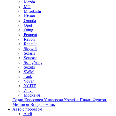
Mazda
MG
Mitsubishi
Nissan
Omoda
Opel
Oting
Peugeot
Ravon
Renault
Skywell
Solaris
Soueast
SsangYong
Suzuki
SWM
Tank
Voyah
XCITE
Zotye
Москвич
Седан
Кроссовер
Универсал
Хэтчбэк
Пикап
Фургон
Минивэн
Внедорожник
Авто с пробегом
Audi