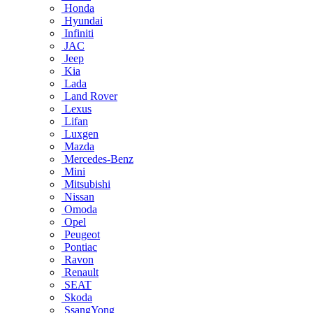
Honda
Hyundai
Infiniti
JAC
Jeep
Kia
Lada
Land Rover
Lexus
Lifan
Luxgen
Mazda
Mercedes-Benz
Mini
Mitsubishi
Nissan
Omoda
Opel
Peugeot
Pontiac
Ravon
Renault
SEAT
Skoda
SsangYong