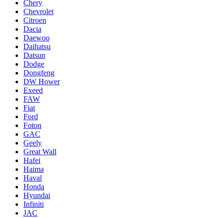
Chery
Chevrolet
Citroen
Dacia
Daewoo
Daihatsu
Datsun
Dodge
Dongfeng
DW Hower
Exeed
FAW
Fiat
Ford
Foton
GAC
Geely
Great Wall
Hafei
Haima
Haval
Honda
Hyundai
Infiniti
JAC