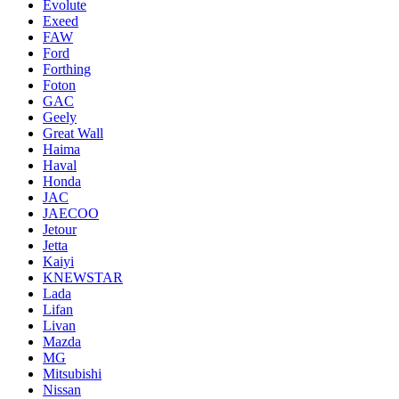
Evolute
Exeed
FAW
Ford
Forthing
Foton
GAC
Geely
Great Wall
Haima
Haval
Honda
JAC
JAECOO
Jetour
Jetta
Kaiyi
KNEWSTAR
Lada
Lifan
Livan
Mazda
MG
Mitsubishi
Nissan