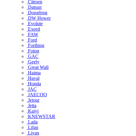
Citroen
Datsun
Dongfeng
DW Hower
Evolute
Exeed
FAW
Ford
Forthing
Foton
GAC
Geely
Great Wall
Haima
Haval
Honda
JAC
JAECOO
Jetour
Jetta
Kaiyi
KNEWSTAR
Lada
Lifan
Livan