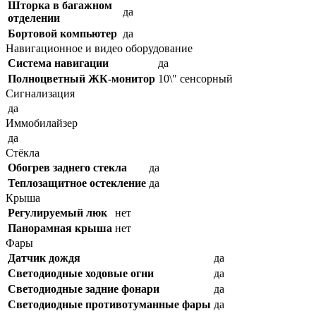
Шторка в багажном
да
отделении
Бортовой компьютер
да
Навигационное и видео оборудование
Система навигации
да
Полноцветный ЖК-монитор
10\" сенсорный
Сигнализация
да
Иммобилайзер
да
Стёкла
Обогрев заднего стекла
да
Теплозащитное остекление
да
Крыша
Регулируемый люк
нет
Панорамная крыша
нет
Фары
Датчик дождя
да
Светодиодные ходовые огни
да
Cветодиодные задние фонари
да
Светодиодные противотуманные фары
да