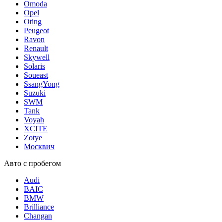
Omoda
Opel
Oting
Peugeot
Ravon
Renault
Skywell
Solaris
Soueast
SsangYong
Suzuki
SWM
Tank
Voyah
XCITE
Zotye
Москвич
Авто с пробегом
Audi
BAIC
BMW
Brilliance
Changan