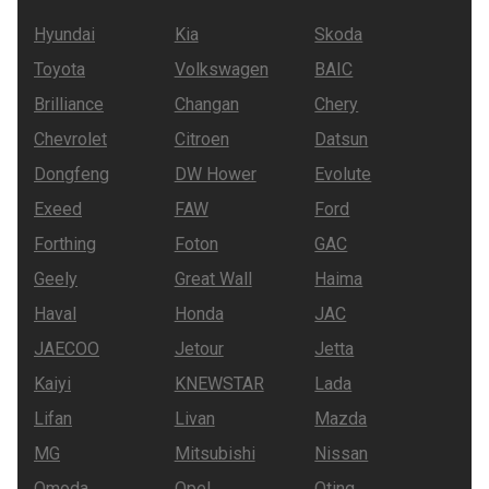
Hyundai
Kia
Skoda
Toyota
Volkswagen
BAIC
Brilliance
Changan
Chery
Chevrolet
Citroen
Datsun
Dongfeng
DW Hower
Evolute
Exeed
FAW
Ford
Forthing
Foton
GAC
Geely
Great Wall
Haima
Haval
Honda
JAC
JAECOO
Jetour
Jetta
Kaiyi
KNEWSTAR
Lada
Lifan
Livan
Mazda
MG
Mitsubishi
Nissan
Omoda
Opel
Oting