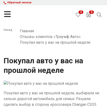
Обратный звонок
0
0
Назад
Главная
Отзывы клиентов «Триумф Авто»
НАЙТИ
Покупал авто у вас на прошлой неделе
Каталог автомобилей
Покупал авто у вас на
Авто с пробегом
Кредит и рассрочка
прошлой неделе
Акции
Такси в кредит
Подбор авто
Спецпредложения
Покупал авто у вас на прошлой неделе, выбирали не
Отзывы
сильно дорогой автомобиль для семьи. Решили
Контакты
сделать выбор в сторону кроссовера Changan CS35.