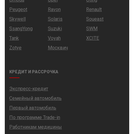
Peugeot
Ravon
Renault
Skywell
Solaris
Soueast
SsangYong
Suzuki
SWM
Tank
Voyah
XCITE
Zotye
Москвич
КРЕДИТ И РАССРОЧКА
Экспресс-кредит
Семейный автомобиль
Первый автомобиль
По программе Trade-in
Работникам медицины