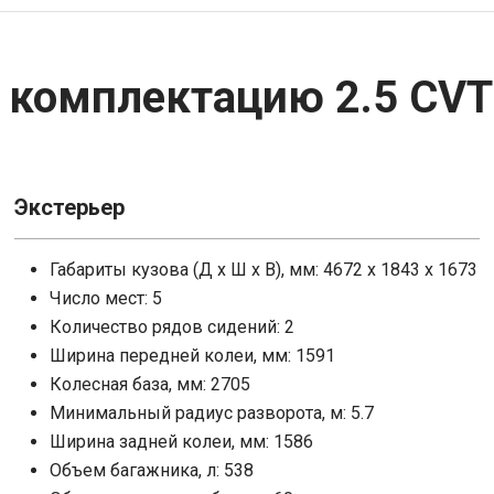
i
a
SWM
SsangYong
в комплектацию 2.5 CVT
E
Zotye
Toyota
x
Zotye
Экстерьер
Габариты кузова (Д x Ш x В), мм: 4672 x 1843 x 1673
чбэк
Пикап
Фургон
Минивэн
Число мест: 5
Количество рядов сидений: 2
Ширина передней колеи, мм: 1591
Колесная база, мм: 2705
Минимальный радиус разворота, м: 5.7
Ширина задней колеи, мм: 1586
Объем багажника, л: 538