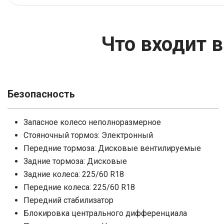
SsangYong
SEAT
Suzuk
Skod
Что входит 
Voyah
Suzuki
XCIT
Tesla
Volvo
Vorte
Безопасность
Запасное колесо неполноразмерное
Седан
Кроссовер
Универсал
Хэт
Стояночный тормоз: Электронный
Передние тормоза: Дисковые вентилируемые
Задние тормоза: Дисковые
Задние колеса: 225/60 R18
Передние колеса: 225/60 R18
Передний стабилизатор
Блокировка центрального дифференциала