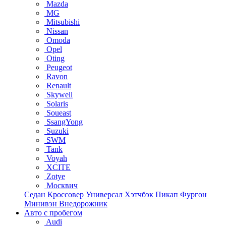
Mazda
MG
Mitsubishi
Nissan
Omoda
Opel
Oting
Peugeot
Ravon
Renault
Skywell
Solaris
Soueast
SsangYong
Suzuki
SWM
Tank
Voyah
XCITE
Zotye
Москвич
Седан
Кроссовер
Универсал
Хэтчбэк
Пикап
Фургон
Минивэн
Внедорожник
Авто с пробегом
Audi