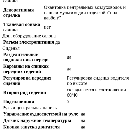
салона
Окантовка центральных воздуховодов и
Декоративная
панели мультимедии отделкой \"под
отделка
карбон\"
Тканевая обивка
нет
салона
Доп. оборудование салона
Разъем электропитания
да
Сиденья
Разделительный
да
подлокотник спереди
Карманы на спинках
да
передних сидений
Регулировка передних
Регулировка сиденья водителя
сидений
по высоте
складывается в соотношении
Второй ряд сидений
60/40
Подголовники
5
Руль и центральная панель
Управление аудиосистемой на руле
да
Датчик наружной температуры
да
Кнопка запуска двигателя
да