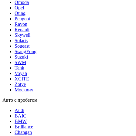
Omoda
Opel
Oting
Peugeot
Ravon
Renault
Skywell
Solaris
Soueast
SsangYong
Suzuki
SWM
Tank
Voyah
XCITE
Zotye
Москвич
Авто с пробегом
Audi
BAIC
BMW
Brilliance
Changan