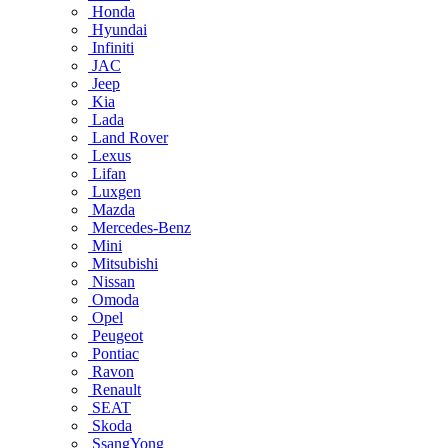
Honda
Hyundai
Infiniti
JAC
Jeep
Kia
Lada
Land Rover
Lexus
Lifan
Luxgen
Mazda
Mercedes-Benz
Mini
Mitsubishi
Nissan
Omoda
Opel
Peugeot
Pontiac
Ravon
Renault
SEAT
Skoda
SsangYong