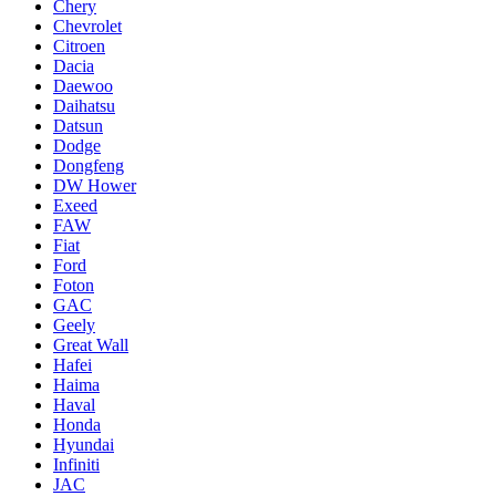
Chery
Chevrolet
Citroen
Dacia
Daewoo
Daihatsu
Datsun
Dodge
Dongfeng
DW Hower
Exeed
FAW
Fiat
Ford
Foton
GAC
Geely
Great Wall
Hafei
Haima
Haval
Honda
Hyundai
Infiniti
JAC