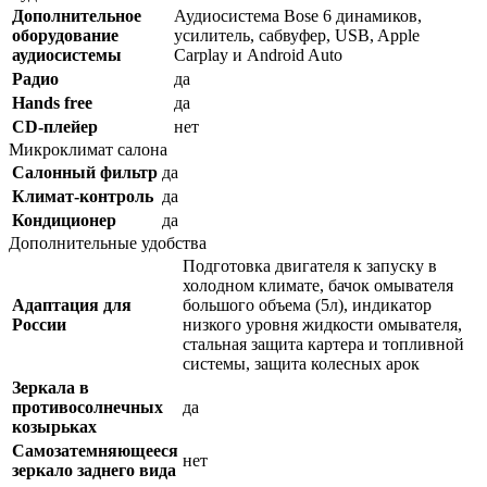
Дополнительное
Аудиосистема Bose 6 динамиков,
оборудование
усилитель, сабвуфер, USB, Apple
аудиосистемы
Carplay и Android Auto
Радио
да
Hands free
да
CD-плейер
нет
Микроклимат салона
Салонный фильтр
да
Климат-контроль
да
Кондиционер
да
Дополнительные удобства
Подготовка двигателя к запуску в
холодном климате, бачок омывателя
Адаптация для
большого объема (5л), индикатор
России
низкого уровня жидкости омывателя,
стальная защита картера и топливной
системы, защита колесных арок
Зеркала в
противосолнечных
да
козырьках
Самозатемняющееся
нет
зеркало заднего вида