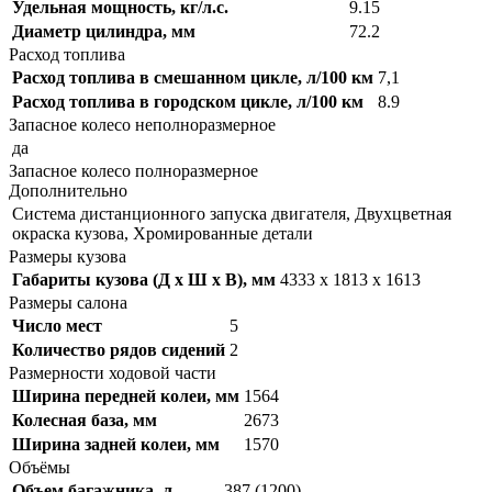
Удельная мощность, кг/л.с.
9.15
Диаметр цилиндра, мм
72.2
Расход топлива
Расход топлива в смешанном цикле, л/100 км
7,1
Расход топлива в городском цикле, л/100 км
8.9
Запасное колесо неполноразмерное
да
Запасное колесо полноразмерное
Дополнительно
Система дистанционного запуска двигателя, Двухцветная
окраска кузова, Хромированные детали
Размеры кузова
Габариты кузова (Д x Ш x В), мм
4333 x 1813 x 1613
Размеры салона
Число мест
5
Количество рядов сидений
2
Размерности ходовой части
Ширина передней колеи, мм
1564
Колесная база, мм
2673
Ширина задней колеи, мм
1570
Объёмы
Объем багажника, л
387 (1200)