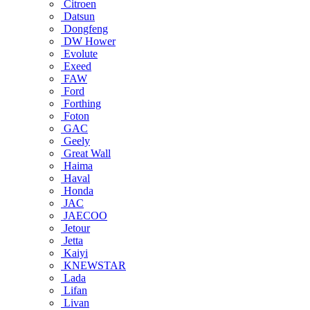
Citroen
Datsun
Dongfeng
DW Hower
Evolute
Exeed
FAW
Ford
Forthing
Foton
GAC
Geely
Great Wall
Haima
Haval
Honda
JAC
JAECOO
Jetour
Jetta
Kaiyi
KNEWSTAR
Lada
Lifan
Livan