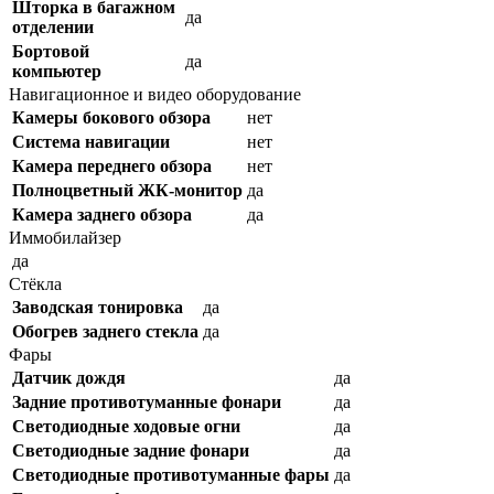
Шторка в багажном
да
отделении
Бортовой
да
компьютер
Навигационное и видео оборудование
Камеры бокового обзора
нет
Система навигации
нет
Камера переднего обзора
нет
Полноцветный ЖК-монитор
да
Камера заднего обзора
да
Иммобилайзер
да
Стёкла
Заводская тонировка
да
Обогрев заднего стекла
да
Фары
Датчик дождя
да
Задние противотуманные фонари
да
Светодиодные ходовые огни
да
Cветодиодные задние фонари
да
Светодиодные противотуманные фары
да