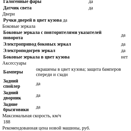
Галогенные фары
да
Датчик света
да
Двери
Ручки дверей в цвет кузова
да
Боковые зеркала
Боковые зеркала с повторителями указателей
да
поворота
Электропривод боковых зеркал
да
Электроподогрев зеркал
да
Боковые зеркала в цвет кузова
нет
Аксессуары
окрашены в цвет кузова; защита бамперов
Бамперы
спереди и сзади
Задний
да
спойлер
Задний
да
дворник
Задние
да
брызговики
Максимальная скорость, км/ч
188
Рекомендованная цена новой машины, руб.