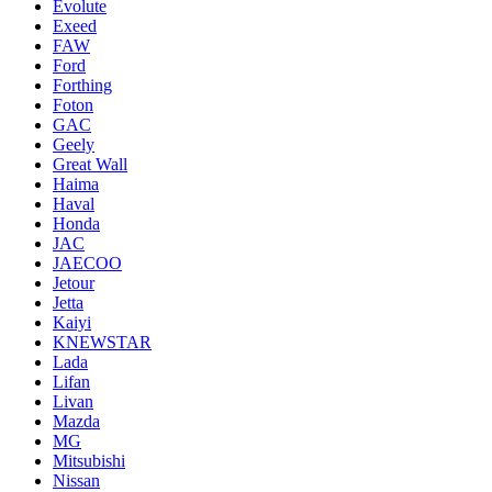
Evolute
Exeed
FAW
Ford
Forthing
Foton
GAC
Geely
Great Wall
Haima
Haval
Honda
JAC
JAECOO
Jetour
Jetta
Kaiyi
KNEWSTAR
Lada
Lifan
Livan
Mazda
MG
Mitsubishi
Nissan