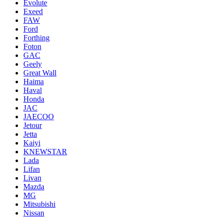
Evolute
Exeed
FAW
Ford
Forthing
Foton
GAC
Geely
Great Wall
Haima
Haval
Honda
JAC
JAECOO
Jetour
Jetta
Kaiyi
KNEWSTAR
Lada
Lifan
Livan
Mazda
MG
Mitsubishi
Nissan