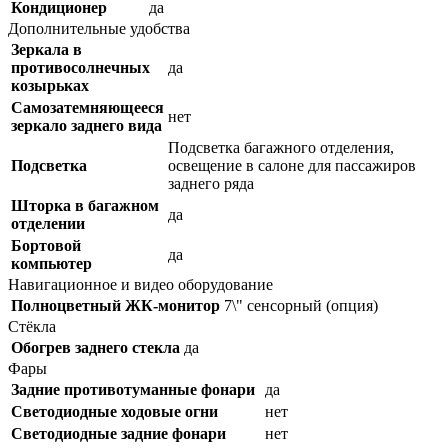
Кондиционер
да
Дополнительные удобства
Зеркала в
противосолнечных
да
козырьках
Самозатемняющееся
нет
зеркало заднего вида
Подсветка багажного отделения,
Подсветка
освещение в салоне для пассажиров
заднего ряда
Шторка в багажном
да
отделении
Бортовой
да
компьютер
Навигационное и видео оборудование
Полноцветный ЖК-монитор
7\" сенсорный (опция)
Стёкла
Обогрев заднего стекла
да
Фары
Задние противотуманные фонари
да
Светодиодные ходовые огни
нет
Cветодиодные задние фонари
нет