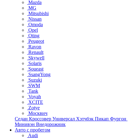
Mazda
MG
Mitsubishi
Nissan
Omoda
Opel
Oting
Peugeot
Ravon
Renault
Skywell
Solaris
Soueast
SsangYong
Suzuki
SWM
Tank
Voyah
XCITE
Zotye
Москвич
Седан
Кроссовер
Универсал
Хэтчбэк
Пикап
Фургон
Минивэн
Внедорожник
Авто с пробегом
Audi