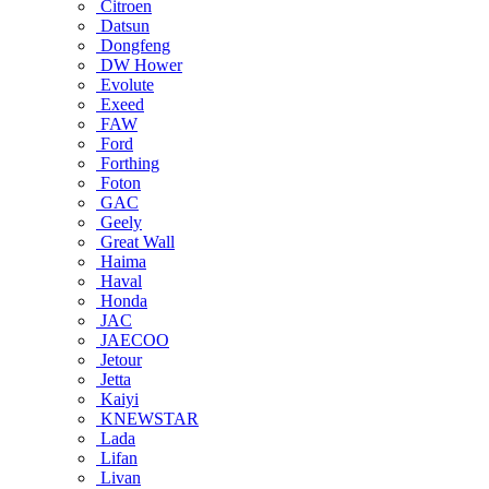
Citroen
Datsun
Dongfeng
DW Hower
Evolute
Exeed
FAW
Ford
Forthing
Foton
GAC
Geely
Great Wall
Haima
Haval
Honda
JAC
JAECOO
Jetour
Jetta
Kaiyi
KNEWSTAR
Lada
Lifan
Livan