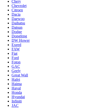
Chery
Chevrolet
Citroen
Dacia
Daewoo
Daihatsu
Datsun
Dodge
Dongfeng
DW Hower
Exeed
FAW
Fiat
Ford
Foton
GAC
Geely
Great Wall
Hafei
Haima
Haval
Honda
Hyundai
Infiniti
JAC