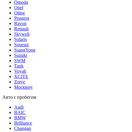
Omoda
Opel
Oting
Peugeot
Ravon
Renault
Skywell
Solaris
Soueast
SsangYong
Suzuki
SWM
Tank
Voyah
XCITE
Zotye
Москвич
Авто с пробегом
Audi
BAIC
BMW
Brilliance
Changan