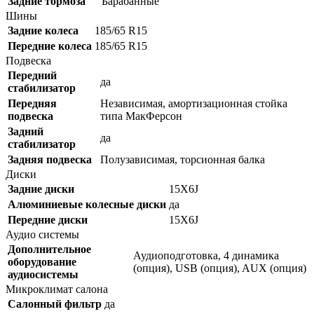
Задние тормоза
Барабанные
Шины
Задние колеса
185/65 R15
Передние колеса
185/65 R15
Подвеска
Передний
да
стабилизатор
Передняя
Независимая, амортизационная стойка
подвеска
типа МакФерсон
Задний
да
стабилизатор
Задняя подвеска
Полузависимая, торсионная балка
Диски
Задние диски
15X6J
Алюминиевые колесные диски
да
Передние диски
15X6J
Аудио системы
Дополнительное
Аудиоподготовка, 4 динамика
оборудование
(опция), USB (опция), AUX (опция)
аудиосистемы
Микроклимат салона
Салонный фильтр
да