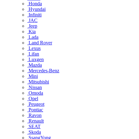
Honda
Hyundai
Infiniti
JAC
Jeep
Kia
Lada
Land Rover
Lexus
Lifan
Luxgen
Mazda
Mercedes-Benz
Mini
Mitsubishi
Nissan
Omoda
Opel
Peugeot
Pontiac
Ravon
Renault
SEAT
Skoda
SsangYong