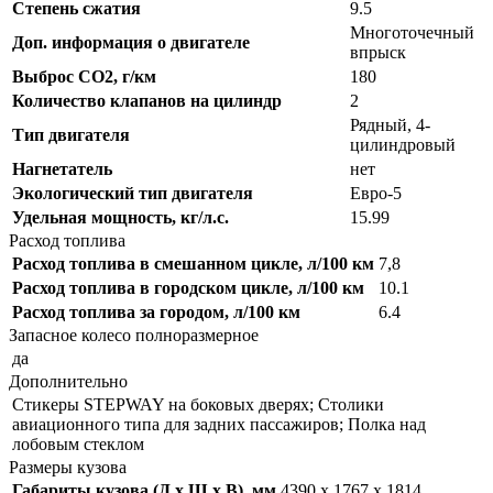
Степень сжатия
9.5
Многоточечный
Доп. информация о двигателе
впрыск
Выброс CO2, г/км
180
Количество клапанов на цилиндр
2
Рядный, 4-
Тип двигателя
цилиндровый
Нагнетатель
нет
Экологический тип двигателя
Евро-5
Удельная мощность, кг/л.с.
15.99
Расход топлива
Расход топлива в смешанном цикле, л/100 км
7,8
Расход топлива в городском цикле, л/100 км
10.1
Расход топлива за городом, л/100 км
6.4
Запасное колесо полноразмерное
да
Дополнительно
Стикеры STEPWAY на боковых дверях; Столики
авиационного типа для задних пассажиров; Полка над
лобовым стеклом
Размеры кузова
Габариты кузова (Д x Ш x В), мм
4390 x 1767 x 1814