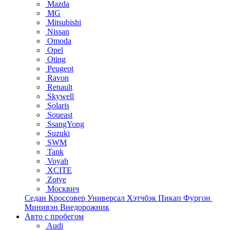
Mazda
MG
Mitsubishi
Nissan
Omoda
Opel
Oting
Peugeot
Ravon
Renault
Skywell
Solaris
Soueast
SsangYong
Suzuki
SWM
Tank
Voyah
XCITE
Zotye
Москвич
Седан
Кроссовер
Универсал
Хэтчбэк
Пикап
Фургон
Минивэн
Внедорожник
Авто с пробегом
Audi