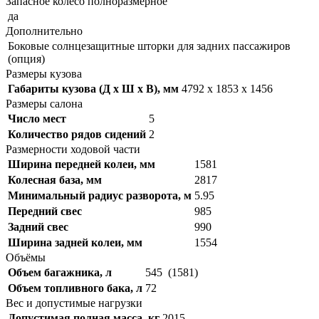
Запасное колесо полноразмерное
да
Дополнительно
Боковые солнцезащитные шторки для задних пассажиров
(опция)
Размеры кузова
Габариты кузова (Д x Ш x В), мм
4792 x 1853 x 1456
Размеры салона
Число мест
5
Количество рядов сидений
2
Размерности ходовой части
Ширина передней колеи, мм
1581
Колесная база, мм
2817
Минимальный радиус разворота, м
5.95
Передний свес
985
Задний свес
990
Ширина задней колеи, мм
1554
Объёмы
Объем багажника, л
545 (1581)
Объем топливного бака, л
72
Вес и допустимые нагрузки
Допустимая полная масса, кг
2015