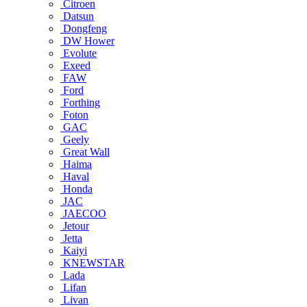
Citroen
Datsun
Dongfeng
DW Hower
Evolute
Exeed
FAW
Ford
Forthing
Foton
GAC
Geely
Great Wall
Haima
Haval
Honda
JAC
JAECOO
Jetour
Jetta
Kaiyi
KNEWSTAR
Lada
Lifan
Livan