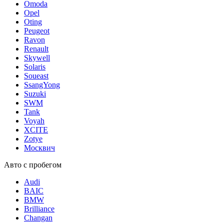
Omoda
Opel
Oting
Peugeot
Ravon
Renault
Skywell
Solaris
Soueast
SsangYong
Suzuki
SWM
Tank
Voyah
XCITE
Zotye
Москвич
Авто с пробегом
Audi
BAIC
BMW
Brilliance
Changan