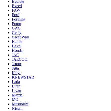
Evolute
Exeed
FAW
Ford
Forthing
Foton
GAC
Geely
Great Wall
Haima
Haval
Honda
JAC
JAECOO
Jetour
Jetta
Kaiyi
KNEWSTAR
Lada
Lifan
Livan
Mazda
MG
Mitsubishi
Nissan