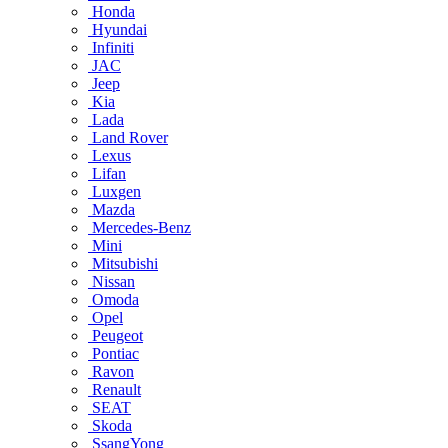
Honda
Hyundai
Infiniti
JAC
Jeep
Kia
Lada
Land Rover
Lexus
Lifan
Luxgen
Mazda
Mercedes-Benz
Mini
Mitsubishi
Nissan
Omoda
Opel
Peugeot
Pontiac
Ravon
Renault
SEAT
Skoda
SsangYong