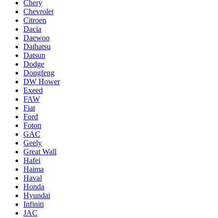
Chery
Chevrolet
Citroen
Dacia
Daewoo
Daihatsu
Datsun
Dodge
Dongfeng
DW Hower
Exeed
FAW
Fiat
Ford
Foton
GAC
Geely
Great Wall
Hafei
Haima
Haval
Honda
Hyundai
Infiniti
JAC