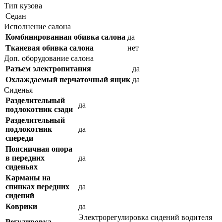
Тип кузова
Седан
Исполнение салона
Комбинированная обивка салона
да
Тканевая обивка салона
нет
Доп. оборудование салона
Разъем электропитания
да
Охлаждаемый перчаточный ящик
да
Сиденья
Разделительный
да
подлокотник сзади
Разделительный
подлокотник
да
спереди
Поясничная опора
в передних
да
сиденьях
Карманы на
спинках передних
да
сидений
Коврики
да
Электрорегулировка сидений водителя
Регулировка