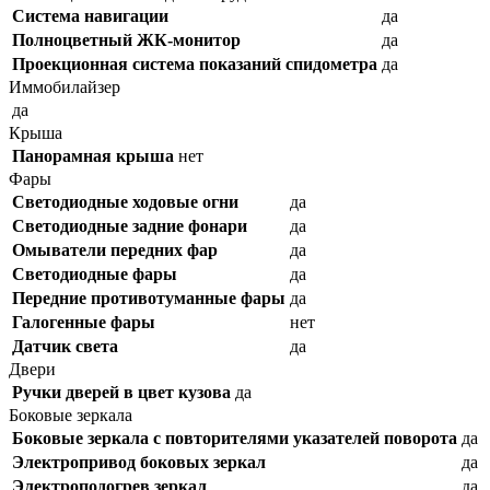
Система навигации
да
Полноцветный ЖК-монитор
да
Проекционная система показаний спидометра
да
Иммобилайзер
да
Крыша
Панорамная крыша
нет
Фары
Светодиодные ходовые огни
да
Cветодиодные задние фонари
да
Омыватели передних фар
да
Светодиодные фары
да
Передние противотуманные фары
да
Галогенные фары
нет
Датчик света
да
Двери
Ручки дверей в цвет кузова
да
Боковые зеркала
Боковые зеркала с повторителями указателей поворота
да
Электропривод боковых зеркал
да
Электроподогрев зеркал
да