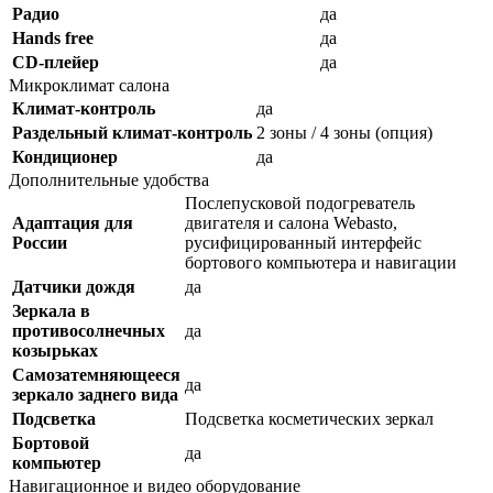
Радио
да
Hands free
да
CD-плейер
да
Микроклимат салона
Климат-контроль
да
Раздельный климат-контроль
2 зоны / 4 зоны (опция)
Кондиционер
да
Дополнительные удобства
Послепусковой подогреватель
Адаптация для
двигателя и салона Webasto,
России
русифицированный интерфейс
бортового компьютера и навигации
Датчики дождя
да
Зеркала в
противосолнечных
да
козырьках
Самозатемняющееся
да
зеркало заднего вида
Подсветка
Подсветка косметических зеркал
Бортовой
да
компьютер
Навигационное и видео оборудование