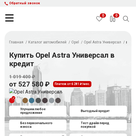
Обратный звонок
0
0
Главная
Каталог автомобилей
Opel
Opel Astra Универсал
в кре
НАЙТИ
Купить Opel Astra Универсал в
кредит
Каталог автомобилей
1 019 400 ₽
Авто с пробегом
от 527 580 ₽
Кредит и рассрочка
Платеж от 6 281 ₽/мес.
Акции
Такси в кредит
Подбор авто
Улучшим любое
Выгодный кредит
Спецпредложения
предложение
Отзывы
Без первончального
Тест-драйв перед
взноса
покупкой
Контакты