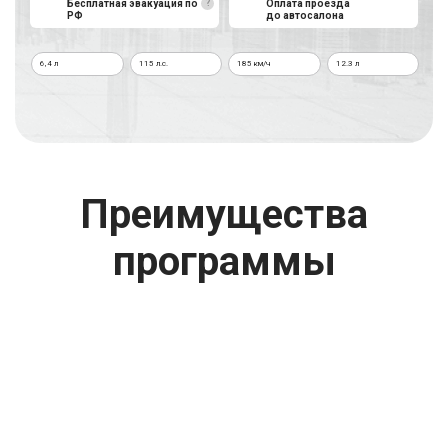
?
Бесплатная эвакуация по
Оплата проезда
РФ
до автосалона
г. Москва
6,4 л
115 л.с.
185 км/ч
12.3 л
Время работы: с 08:00 до 22:00 Без выходных
Преимущества
программы