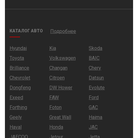
КАТАЛОГ АВТО
Подробнее
Hyundai
Kia
Skoda
Toyota
Volkswagen
BAIC
Brilliance
Changan
Chery
Chevrolet
Citroen
Datsun
Dongfeng
DW Hower
Evolute
Exeed
FAW
Ford
Forthing
Foton
GAC
Geely
Great Wall
Haima
Haval
Honda
JAC
JAECOO
Jetour
Jetta