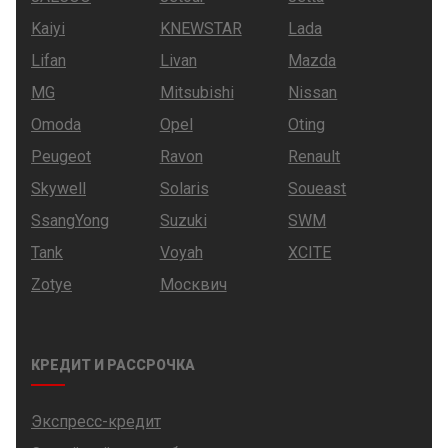
Kaiyi
KNEWSTAR
Lada
Lifan
Livan
Mazda
MG
Mitsubishi
Nissan
Omoda
Opel
Oting
Peugeot
Ravon
Renault
Skywell
Solaris
Soueast
SsangYong
Suzuki
SWM
Tank
Voyah
XCITE
Zotye
Москвич
КРЕДИТ И РАССРОЧКА
Экспресс-кредит