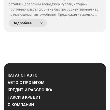
остались довольны. Менеджер Руслан, который
постоянно улыбался, очень быстро сориентировал нас
по имеющимся автомобилям. Предложил несколько
выгодных вариантов. Потратив время на выбор - не
Подробнее
пожалели что приехали сюда! Качество работы на
высшем уровне, отношение к клиентам хорошее. &nbsp;
&nbsp;
КАТАЛОГ АВТО
АВТО С ПРОБЕГОМ
КРЕДИТ И РАССРОЧКА
ТАКСИ В КРЕДИТ
О КОМПАНИИ