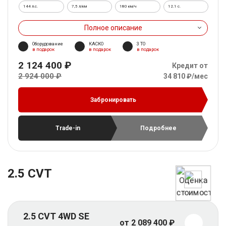
144 л.с.
7,5 л/км
180 км/ч
12.1 c.
Полное описание
Оборудование
КАСКО
3 ТО
в подарок
в подарок
в подарок
2 124 400 ₽
Кредит от
2 924 000 ₽
34 810 ₽/мес
Забронировать
Trade-in
Подробнее
2.5 CVT
2.5 CVT 4WD SE
от 2 089 400 ₽