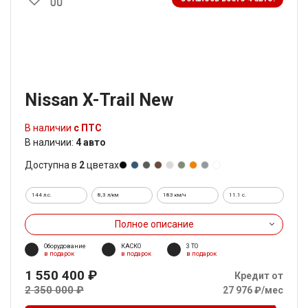
Nissan X-Trail New
В наличии
с ПТС
В наличии:
4 авто
Доступна в
2
цветах
144 л.с.
8,3 л/км
183 км/ч
11.1 c.
Полное описание
Оборудование
КАСКО
3 ТО
в подарок
в подарок
в подарок
1 550 400 ₽
Кредит от
2 350 000 ₽
27 976 ₽/мес