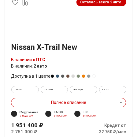
Осталось всего 2 авто!
Nissan X-Trail New
В наличии
с ПТС
В наличии:
2 авто
Доступна в
1
цвете
144 л.с.
7,5 л/км
180 км/ч
12.1 c.
Полное описание
Оборудование
КАСКО
3 ТО
в подарок
в подарок
в подарок
1 951 400 ₽
Кредит от
2 751 000 ₽
32 750 ₽/мес