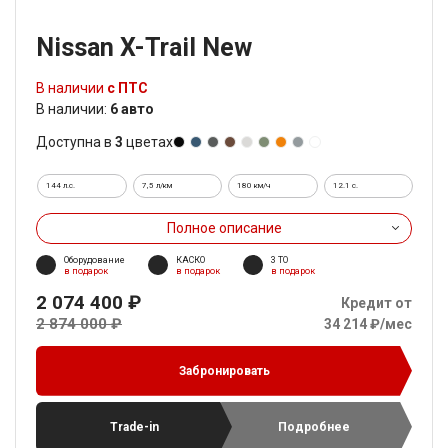
Nissan X-Trail New
В наличии
с ПТС
В наличии:
6 авто
Доступна в
3
цветах
144 л.с.
7,5 л/км
180 км/ч
12.1 c.
Полное описание
Оборудование
КАСКО
3 ТО
в подарок
в подарок
в подарок
2 074 400 ₽
Кредит от
2 874 000 ₽
34 214 ₽/мес
Забронировать
Trade-in
Подробнее