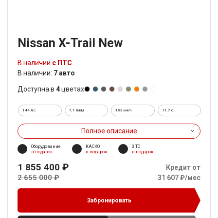
Nissan X-Trail New
В наличии
с ПТС
В наличии:
7 авто
Доступна в
4
цветах
144 л.с.
7,1 л/км
183 км/ч
11.7 c.
Полное описание
Оборудование
КАСКО
3 ТО
в подарок
в подарок
в подарок
1 855 400 ₽
Кредит от
2 655 000 ₽
31 607 ₽/мес
Забронировать