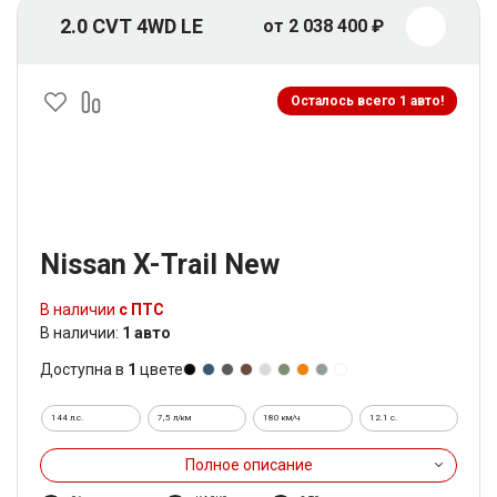
2.0 CVT 4WD LE
от 2 038 400 ₽
Осталось всего 1 авто!
Nissan X-Trail New
В наличии
с ПТС
В наличии:
1 авто
Доступна в
1
цвете
144 л.с.
7,5 л/км
180 км/ч
12.1 c.
Полное описание