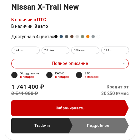
Nissan X-Trail New
В наличии
с ПТС
В наличии:
8 авто
Доступна в
4
цветах
144 л.с.
7,5 л/км
180 км/ч
12.1 c.
Полное описание
Оборудование
КАСКО
3 ТО
в подарок
в подарок
в подарок
1 741 400 ₽
Кредит от
2 541 000 ₽
30 250 ₽/мес
Забронировать
Trade-in
Подробнее