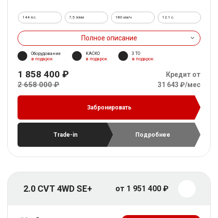
144 л.с.
7,5 л/км
180 км/ч
12.1 c.
Полное описание
Оборудование
КАСКО
3 ТО
в подарок
в подарок
в подарок
1 858 400 ₽
Кредит от
2 658 000 ₽
31 643 ₽/мес
Забронировать
Trade-in
Подробнее
2.0 CVT 4WD SE+
от 1 951 400 ₽