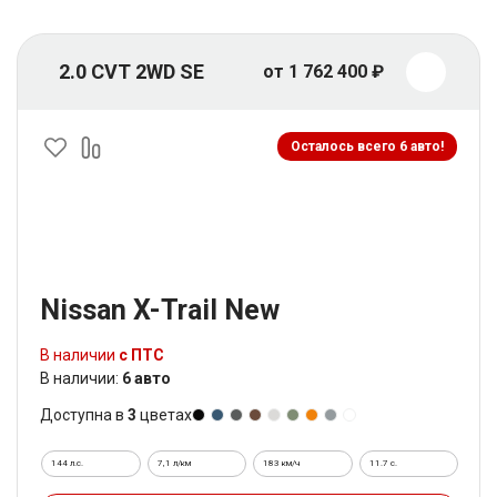
2.0 CVT 2WD SE
от 1 762 400 ₽
Осталось всего 6 авто!
Nissan X-Trail New
В наличии
с ПТС
В наличии:
6 авто
Доступна в
3
цветах
144 л.с.
7,1 л/км
183 км/ч
11.7 c.