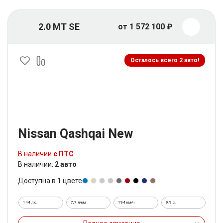
2.0 MT SE
от 1 572 100 ₽
Осталось всего 2 авто!
Nissan Qashqai New
В наличии
с ПТС
В наличии:
2 авто
Доступна в
1
цвете
144 л.с.
7,7 л/км
194 км/ч
9.9 c.