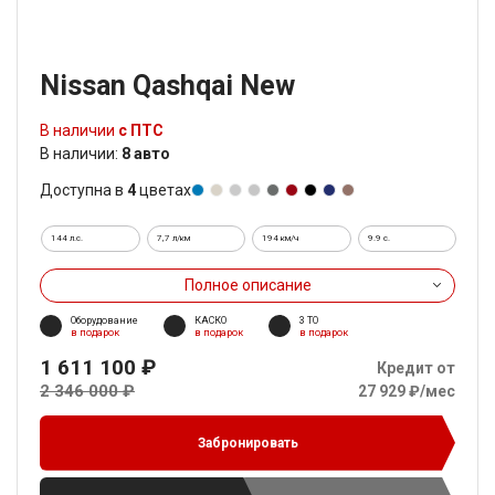
Nissan Qashqai New
В наличии
с ПТС
В наличии:
8 авто
Доступна в
4
цветах
144 л.с.
7,7 л/км
194 км/ч
9.9 c.
Полное описание
Оборудование
КАСКО
3 ТО
в подарок
в подарок
в подарок
1 611 100 ₽
Кредит от
2 346 000 ₽
27 929 ₽/мес
Забронировать