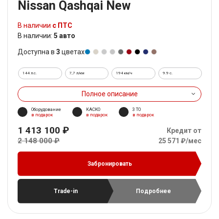
Nissan Qashqai New
В наличии
с ПТС
В наличии:
5 авто
Доступна в
3
цветах
144 л.с.
7,7 л/км
194 км/ч
9.9 c.
Полное описание
Оборудование
КАСКО
3 ТО
в подарок
в подарок
в подарок
1 413 100 ₽
Кредит от
2 148 000 ₽
25 571 ₽/мес
Забронировать
Trade-in
Подробнее