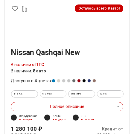
Осталось всего 8 авто!
Nissan Qashqai New
В наличии
с ПТС
В наличии:
8 авто
Доступна в
4
цветах
115 л.с.
6,2 л/км
185 км/ч
10.9 c.
Полное описание
Оборудование
КАСКО
3 ТО
в подарок
в подарок
в подарок
1 280 100 ₽
Кредит от