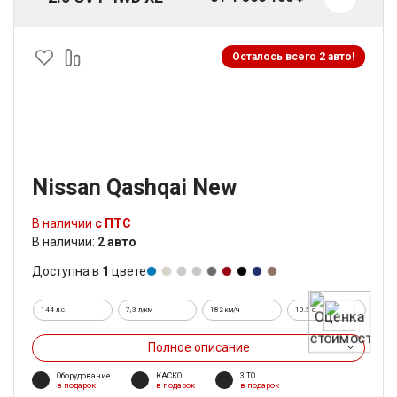
Осталось всего 2 авто!
Nissan Qashqai New
В наличии
с ПТС
В наличии:
2 авто
Доступна в
1
цвете
144 л.с.
7,3 л/км
182 км/ч
10.5 c.
Полное описание
Оборудование
КАСКО
3 ТО
в подарок
в подарок
в подарок