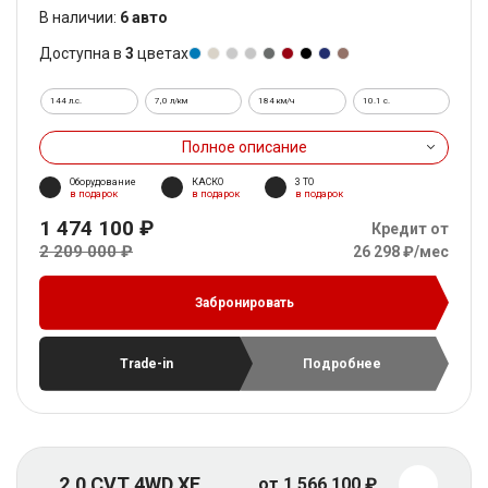
В наличии:
6 авто
Доступна в
3
цветах
144 л.с.
7,0 л/км
184 км/ч
10.1 c.
Полное описание
Оборудование
КАСКО
3 ТО
в подарок
в подарок
в подарок
1 474 100 ₽
Кредит от
2 209 000 ₽
26 298 ₽/мес
Забронировать
Trade-in
Подробнее
2.0 CVT 4WD XE
от 1 566 100 ₽