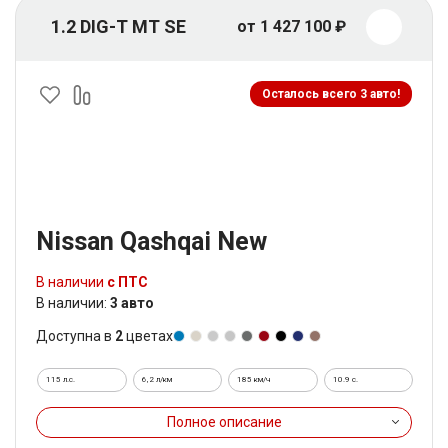
1.2 DIG-T MT SE
от 1 427 100 ₽
Осталось всего 3 авто!
Nissan Qashqai New
В наличии
с ПТС
В наличии:
3 авто
Доступна в
2
цветах
115 л.с.
6,2 л/км
185 км/ч
10.9 c.
Полное описание