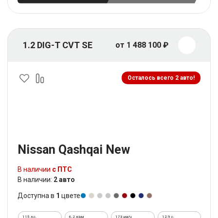
1.2 DIG-T CVT SE
от 1 488 100 ₽
Осталось всего 2 авто!
Nissan Qashqai New
В наличии
с ПТС
В наличии:
2 авто
Доступна в
1
цвете
115 л.с.
6,2 л/км
173 км/ч
12.9 c.