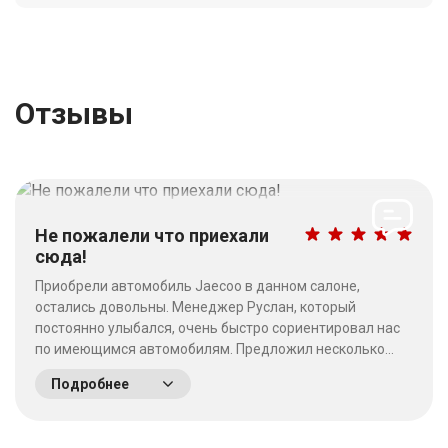
Отзывы
Не пожалели что приехали
сюда!
Приобрели автомобиль Jaecoo в данном салоне,
остались довольны. Менеджер Руслан, который
постоянно улыбался, очень быстро сориентировал нас
по имеющимся автомобилям. Предложил несколько
выгодных вариантов. Потратив время на выбор - не
Подробнее
пожалели что приехали сюда! Качество работы на
высшем уровне, отношение к клиентам хорошее. &nbsp;
&nbsp;