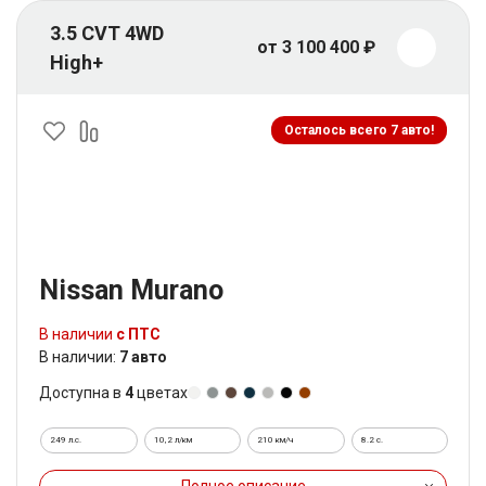
3.5 CVT 4WD
от 3 100 400 ₽
High+
Осталось всего 7 авто!
Nissan Murano
В наличии
с ПТС
В наличии:
7 авто
Доступна в
4
цветах
249 л.с.
10,2 л/км
210 км/ч
8.2 c.
Полное описание