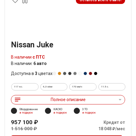
Nissan Juke
В наличии
с ПТС
В наличии:
6 авто
Доступна в
3
цветах
117 л.с.
6,3 л/км
170 км/ч
11.5 c.
Полное описание
Оборудование
КАСКО
3 ТО
в подарок
в подарок
в подарок
957 100 ₽
Кредит от
1 516 000 ₽
18 048 ₽/мес