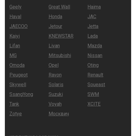
Geely
Great Wall
Haima
Haval
Honda
JAC
JAECOO
Jetour
Jetta
Kaiyi
KNEWSTAR
Lada
Lifan
Livan
Mazda
MG
Mitsubishi
Nissan
Omoda
Opel
Oting
Peugeot
Ravon
Renault
Skywell
Solaris
Soueast
SsangYong
Suzuki
SWM
Tank
Voyah
XCITE
Zotye
Москвич