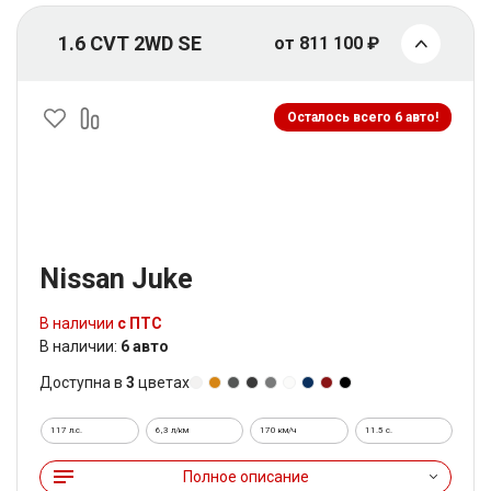
1.6 CVT 2WD SE
от 811 100 ₽
Осталось всего 6 авто!
Nissan Juke
В наличии
с ПТС
В наличии:
6 авто
Доступна в
3
цветах
117 л.с.
6,3 л/км
170 км/ч
11.5 c.
Полное описание