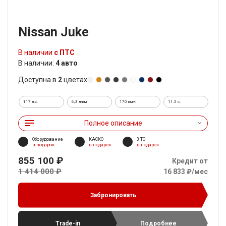
Nissan Juke
В наличии
с ПТС
В наличии:
4 авто
Доступна в
2
цветах
117 л.с.
6,3 л/км
170 км/ч
11.5 c.
Полное описание
Оборудование
КАСКО
3 ТО
в подарок
в подарок
в подарок
855 100 ₽
Кредит от
1 414 000 ₽
16 833 ₽/мес
Забронировать
Trade-in
Подробнее