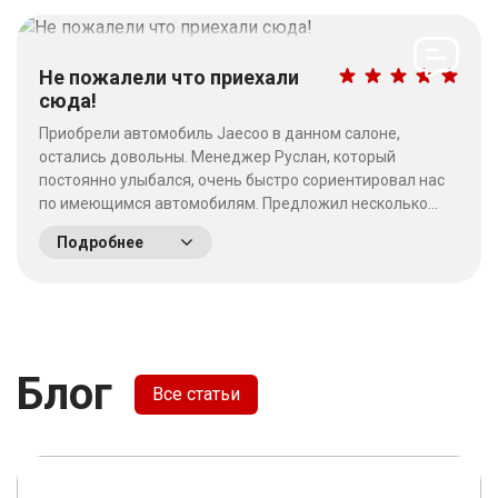
Не пожалели что приехали
сюда!
Приобрели автомобиль Jaecoo в данном салоне,
остались довольны. Менеджер Руслан, который
постоянно улыбался, очень быстро сориентировал нас
по имеющимся автомобилям. Предложил несколько
выгодных вариантов. Потратив время на выбор - не
Подробнее
пожалели что приехали сюда! Качество работы на
высшем уровне, отношение к клиентам хорошее. &nbsp;
&nbsp;
Блог
Все статьи