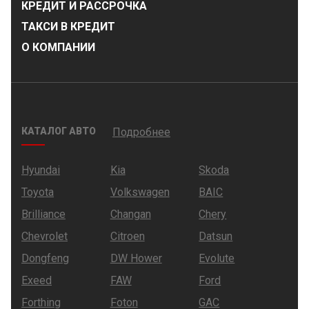
КРЕДИТ И РАССРОЧКА
ТАКСИ В КРЕДИТ
О КОМПАНИИ
КАТАЛОГ АВТО
Подробнее
Hyundai
Kia
Skoda
Toyota
Volkswagen
BAIC
Brilliance
Changan
Chery
Chevrolet
Citroen
Datsun
Dongfeng
DW Hower
Evolute
Exeed
FAW
Ford
Forthing
Foton
GAC