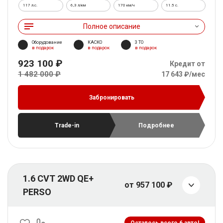
117 л.с.
6,3 л/км
170 км/ч
11.5 c.
Полное описание
Оборудование
КАСКО
3 ТО
в подарок
в подарок
в подарок
923 100 ₽
Кредит от
1 482 000 ₽
17 643 ₽/мес
Забронировать
Trade-in
Подробнее
1.6 CVT 2WD QE+
от 957 100 ₽
PERSO
Осталось всего 6 авто!