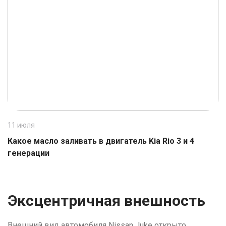
11 июля
1
Какое масло заливать в двигатель Kia Rio 3 и 4
К
генерации
Эксцентричная внешность
Внешний вид автомобиля Nissan Juke открыто