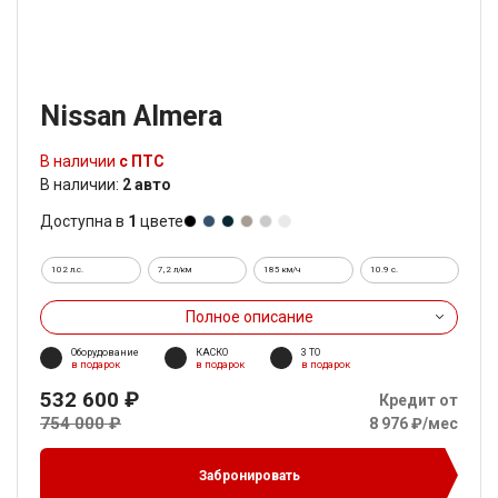
Nissan Almera
В наличии
с ПТС
В наличии:
2 авто
Доступна в
1
цвете
102 л.с.
7,2 л/км
185 км/ч
10.9 c.
Полное описание
Оборудование
КАСКО
3 ТО
в подарок
в подарок
в подарок
532 600 ₽
Кредит от
754 000 ₽
8 976 ₽/мес
Забронировать