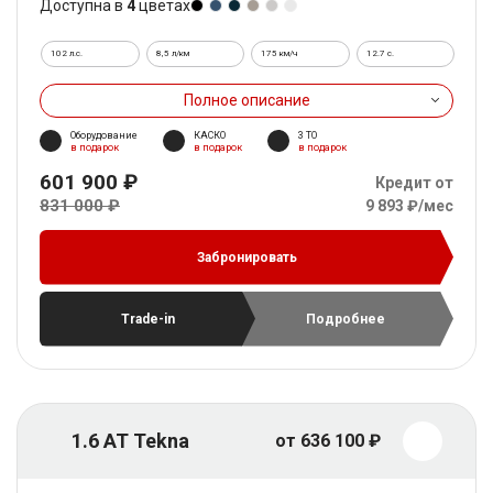
Доступна в
4
цветах
102 л.с.
8,5 л/км
175 км/ч
12.7 c.
Полное описание
Оборудование
КАСКО
3 ТО
в подарок
в подарок
в подарок
601 900 ₽
Кредит от
831 000 ₽
9 893 ₽/мес
Забронировать
Trade-in
Подробнее
1.6 AT Tekna
от 636 100 ₽