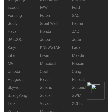
Exeed
FAW
Ford
Forthing
Foton
GAC
Geely
Great Wall
Haima
Haval
Honda
JAC
JAECOO
Jetour
Jetta
Kaiyi
KNEWSTAR
Lada
Lifan
Livan
Mazda
MG
Mitsubishi
Nissan
Omoda
Opel
Oting
Peugeot
Ravon
Renault
Skywell
Solaris
Soueast
SsangYong
Suzuki
SWM
Tank
Voyah
XCITE
Zotye
Москвич