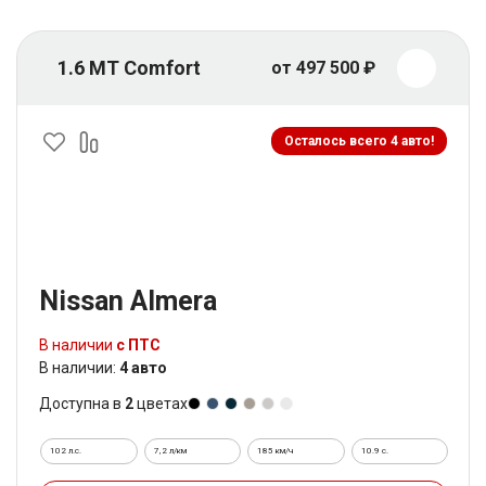
1.6 MT Comfort
от 497 500 ₽
Осталось всего 4 авто!
Nissan Almera
В наличии
с ПТС
В наличии:
4 авто
Доступна в
2
цветах
102 л.с.
7,2 л/км
185 км/ч
10.9 c.