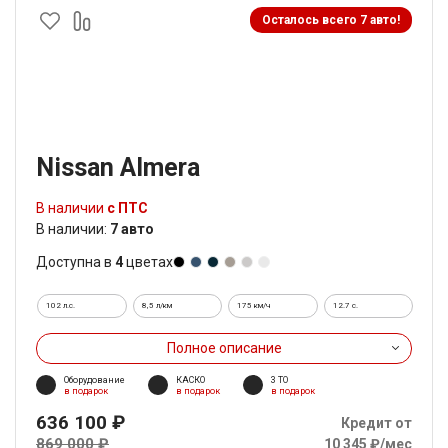
Осталось всего 7 авто!
Nissan Almera
В наличии
с ПТС
В наличии:
7 авто
Доступна в
4
цветах
102 л.с.
8,5 л/км
175 км/ч
12.7 c.
Полное описание
Оборудование
КАСКО
3 ТО
в подарок
в подарок
в подарок
636 100 ₽
Кредит от
869 000 ₽
10 345 ₽/мес