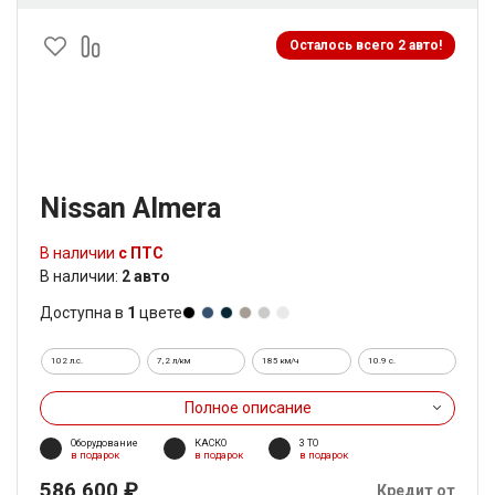
Осталось всего 2 авто!
Nissan Almera
В наличии
с ПТС
В наличии:
2 авто
Доступна в
1
цвете
102 л.с.
7,2 л/км
185 км/ч
10.9 c.
Полное описание
Оборудование
КАСКО
3 ТО
в подарок
в подарок
в подарок
586 600 ₽
Кредит от