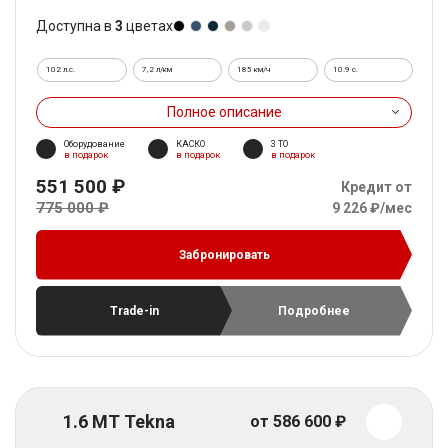
Доступна в
3
цветах
102 л.с.
7,2 л/км
185 км/ч
10.9 c.
Полное описание
Оборудование
КАСКО
3 ТО
в подарок
в подарок
в подарок
551 500 ₽
Кредит от
775 000 ₽
9 226 ₽/мес
Забронировать
Trade-in
Подробнее
1.6 MT Tekna
от 586 600 ₽