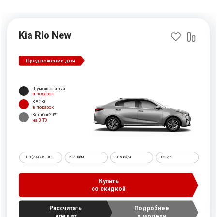
Kia Rio New
Предложение дня
Шумоизоляция
в подарок
КАСКО
в подарок
Кешбэк 20%
на 3 ТО
100 (74) / 6000
5,7 л/км
185 км/ч
12.2 c.
Купить
со скидкой
Рассчитать
Подробнее
кредит
о модели