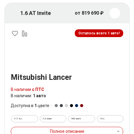
1.6 AT Invite
от 819 690 ₽
Осталось всего 1 авто!
Mitsubishi Lancer
В наличии
с ПТС
В наличии:
1 авто
Доступна в
1
цвете
117 л.с.
7,3 л/км
180 км/ч
14 c.
Полное описание