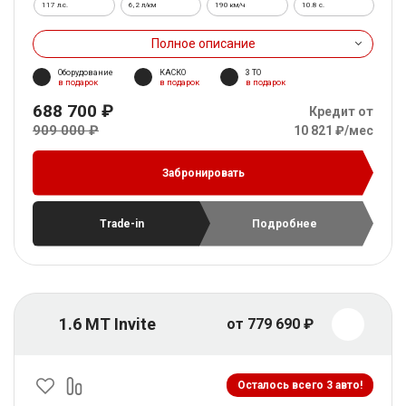
117 л.с.
6,2 л/км
190 км/ч
10.8 c.
Полное описание
Оборудование
КАСКО
3 ТО
в подарок
в подарок
в подарок
688 700 ₽
Кредит от
909 000 ₽
10 821 ₽/мес
Забронировать
Trade-in
Подробнее
1.6 MT Invite
от 779 690 ₽
Осталось всего 3 авто!