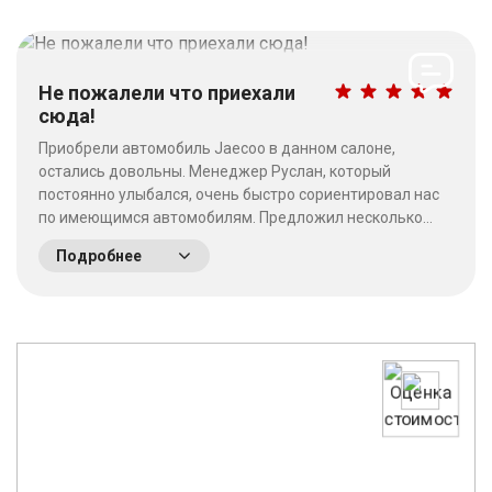
Не пожалели что приехали
сюда!
Приобрели автомобиль Jaecoo в данном салоне,
остались довольны. Менеджер Руслан, который
постоянно улыбался, очень быстро сориентировал нас
по имеющимся автомобилям. Предложил несколько
выгодных вариантов. Потратив время на выбор - не
Подробнее
пожалели что приехали сюда! Качество работы на
высшем уровне, отношение к клиентам хорошее. &nbsp;
&nbsp;