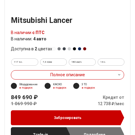
Mitsubishi Lancer
В наличии
с ПТС
В наличии:
4 авто
Доступна в
2
цветах
117 л.с.
7,3 л/км
180 км/ч
14 c.
Полное описание
Оборудование
КАСКО
3 ТО
в подарок
в подарок
в подарок
849 690 ₽
Кредит от
1 069 990 ₽
12 738 ₽/мес
Забронировать
Trade-in
Подробнее