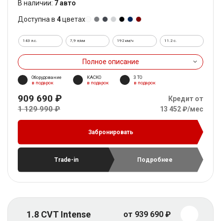
В наличии:
7 авто
Доступна в
4
цветах
143 л.с.
7,9 л/км
192 км/ч
11.2 c.
Полное описание
Оборудование
КАСКО
3 ТО
в подарок
в подарок
в подарок
909 690 ₽
Кредит от
1 129 990 ₽
13 452 ₽/мес
Забронировать
Trade-in
Подробнее
1.8 CVT Intense
от 939 690 ₽