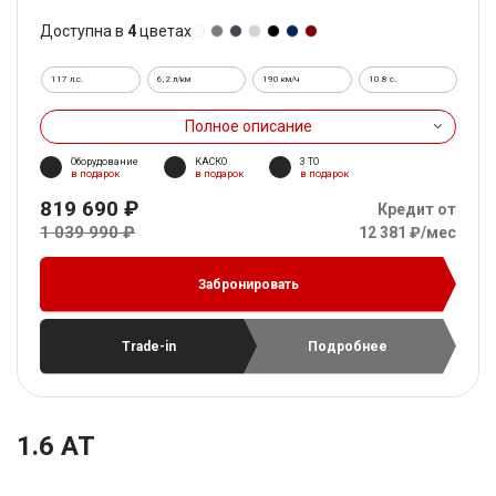
Доступна в
4
цветах
117 л.с.
6,2 л/км
190 км/ч
10.8 c.
Полное описание
Оборудование
КАСКО
3 ТО
в подарок
в подарок
в подарок
819 690 ₽
Кредит от
1 039 990 ₽
12 381 ₽/мес
Забронировать
Trade-in
Подробнее
1.6 AT