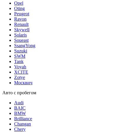
Opel
Oting
Peugeot
Ravon
Renault
Skywell
Solaris
Soueast
SsangYong
Suzuki
SWM
Tank
Voyah
XCITE
Zotye
Москвич
Авто с пробегом
Audi
BAIC
BMW
Brilliance
Changan
Chery