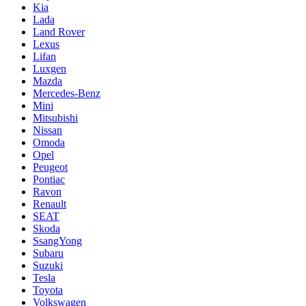
Kia
Lada
Land Rover
Lexus
Lifan
Luxgen
Mazda
Mercedes-Benz
Mini
Mitsubishi
Nissan
Omoda
Opel
Peugeot
Pontiac
Ravon
Renault
SEAT
Skoda
SsangYong
Subaru
Suzuki
Tesla
Toyota
Volkswagen