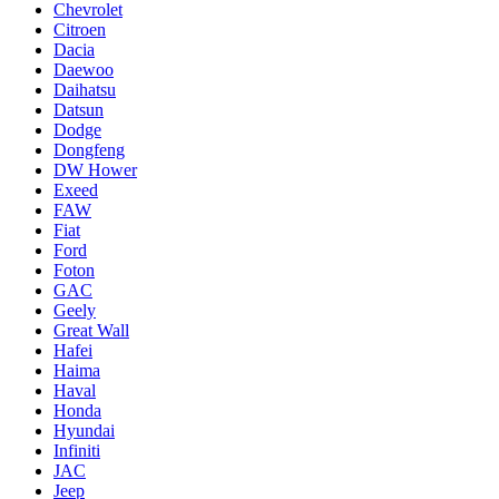
Chevrolet
Citroen
Dacia
Daewoo
Daihatsu
Datsun
Dodge
Dongfeng
DW Hower
Exeed
FAW
Fiat
Ford
Foton
GAC
Geely
Great Wall
Hafei
Haima
Haval
Honda
Hyundai
Infiniti
JAC
Jeep