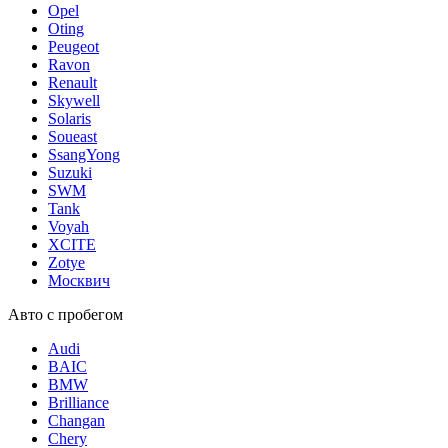
Opel
Oting
Peugeot
Ravon
Renault
Skywell
Solaris
Soueast
SsangYong
Suzuki
SWM
Tank
Voyah
XCITE
Zotye
Москвич
Авто с пробегом
Audi
BAIC
BMW
Brilliance
Changan
Chery