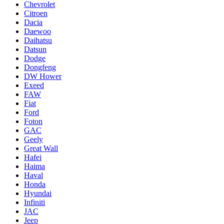
Chevrolet
Citroen
Dacia
Daewoo
Daihatsu
Datsun
Dodge
Dongfeng
DW Hower
Exeed
FAW
Fiat
Ford
Foton
GAC
Geely
Great Wall
Hafei
Haima
Haval
Honda
Hyundai
Infiniti
JAC
Jeep