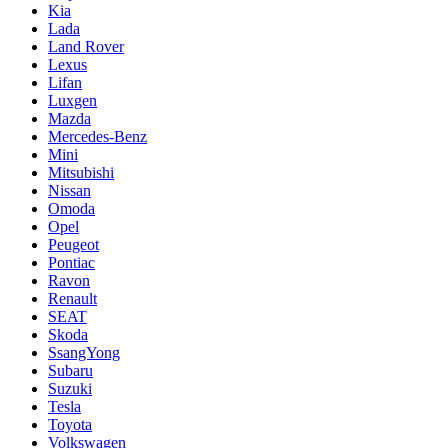
Kia
Lada
Land Rover
Lexus
Lifan
Luxgen
Mazda
Mercedes-Benz
Mini
Mitsubishi
Nissan
Omoda
Opel
Peugeot
Pontiac
Ravon
Renault
SEAT
Skoda
SsangYong
Subaru
Suzuki
Tesla
Toyota
Volkswagen