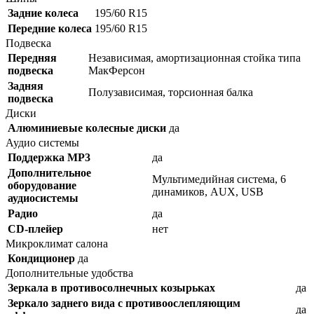
Задние колеса
195/60 R15
Передние колеса
195/60 R15
Подвеска
Передняя
Независимая, амортизационная стойка типа
подвеска
МакФерсон
Задняя
Полузависимая, торсионная балка
подвеска
Диски
Алюминиевые колесные диски
да
Аудио системы
Поддержка MP3
да
Дополнительное
Мультимедийная система, 6
оборудование
динамиков, AUX, USB
аудиосистемы
Радио
да
CD-плейер
нет
Микроклимат салона
Кондиционер
да
Дополнительные удобства
Зеркала в противосолнечных козырьках
да
Зеркало заднего вида с противоослепляющим
да