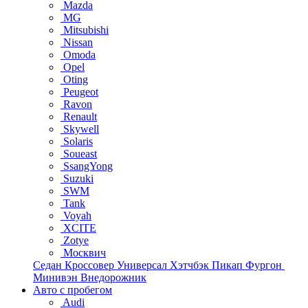
Mazda
MG
Mitsubishi
Nissan
Omoda
Opel
Oting
Peugeot
Ravon
Renault
Skywell
Solaris
Soueast
SsangYong
Suzuki
SWM
Tank
Voyah
XCITE
Zotye
Москвич
Седан
Кроссовер
Универсал
Хэтчбэк
Пикап
Фургон
Минивэн
Внедорожник
Авто с пробегом
Audi