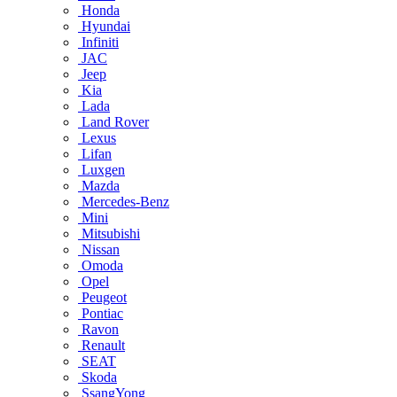
Honda
Hyundai
Infiniti
JAC
Jeep
Kia
Lada
Land Rover
Lexus
Lifan
Luxgen
Mazda
Mercedes-Benz
Mini
Mitsubishi
Nissan
Omoda
Opel
Peugeot
Pontiac
Ravon
Renault
SEAT
Skoda
SsangYong