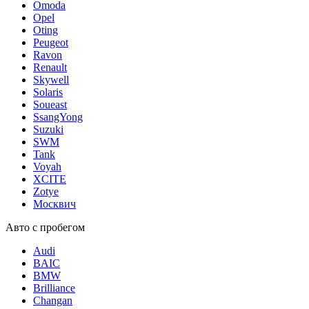
Omoda
Opel
Oting
Peugeot
Ravon
Renault
Skywell
Solaris
Soueast
SsangYong
Suzuki
SWM
Tank
Voyah
XCITE
Zotye
Москвич
Авто с пробегом
Audi
BAIC
BMW
Brilliance
Changan