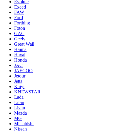
Evolute
Exeed
FAW
Ford
Forthing
Foton
GAC
Geely
Great Wall
Haima
Haval
Honda
JAC
JAECOO
Jetour
Jetta
Kaiyi
KNEWSTAR
Lada
Lifan
Livan
Mazda
MG
Mitsubishi
Nissan