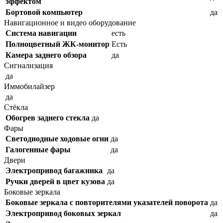
эффектом
Бортовой компьютер
да
Навигационное и видео оборудование
Система навигации
есть
Полноцветный ЖК-монитор
Есть
Камера заднего обзора
да
Сигнализация
да
Иммобилайзер
да
Стёкла
Обогрев заднего стекла
да
Фары
Светодиодные ходовые огни
да
Галогенные фары
да
Двери
Электропривод багажника
да
Ручки дверей в цвет кузова
да
Боковые зеркала
Боковые зеркала с повторителями указателей поворота
да
Электропривод боковых зеркал
да