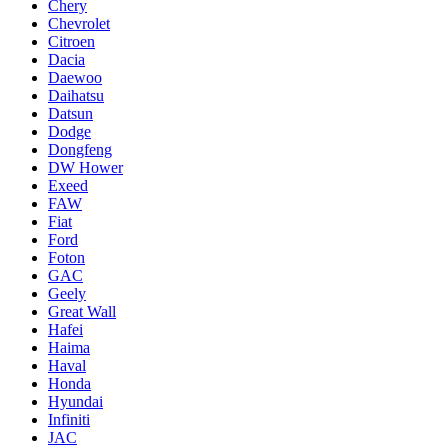
Chery
Chevrolet
Citroen
Dacia
Daewoo
Daihatsu
Datsun
Dodge
Dongfeng
DW Hower
Exeed
FAW
Fiat
Ford
Foton
GAC
Geely
Great Wall
Hafei
Haima
Haval
Honda
Hyundai
Infiniti
JAC