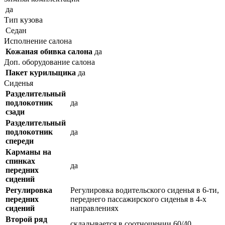
да
Тип кузова
Седан
Исполнение салона
Кожаная обивка салона
да
Доп. оборудование салона
Пакет курильщика
да
Сиденья
Разделительный
подлокотник
да
сзади
Разделительный
подлокотник
да
спереди
Карманы на
спинках
да
передних
сидений
Регулировка
Регулировка водительского сиденья в 6-ти,
передних
переднего пассажирского сиденья в 4-х
сидений
направлениях
Второй ряд
складывается в соотношении 60/40