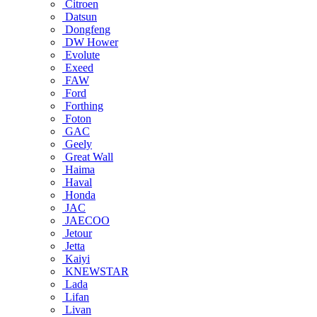
Citroen
Datsun
Dongfeng
DW Hower
Evolute
Exeed
FAW
Ford
Forthing
Foton
GAC
Geely
Great Wall
Haima
Haval
Honda
JAC
JAECOO
Jetour
Jetta
Kaiyi
KNEWSTAR
Lada
Lifan
Livan