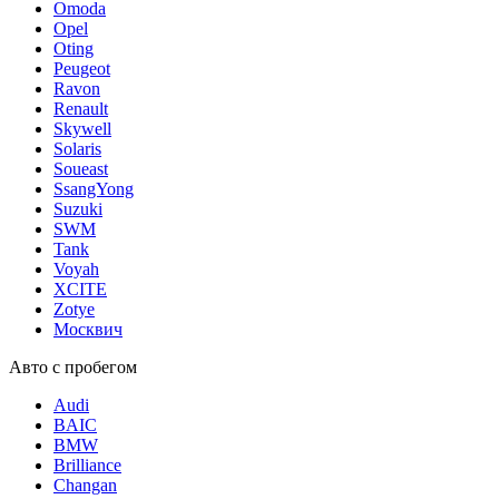
Omoda
Opel
Oting
Peugeot
Ravon
Renault
Skywell
Solaris
Soueast
SsangYong
Suzuki
SWM
Tank
Voyah
XCITE
Zotye
Москвич
Авто с пробегом
Audi
BAIC
BMW
Brilliance
Changan