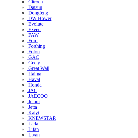
Citroen
Datsun
Dongfeng
DW Hower
Evolute
Exeed
FAW
Ford
Forthing
Foton
GAC
Geely
Great Wall
Haima
Haval
Honda
JAC
JAECOO
Jetour
Jetta
Kaiyi
KNEWSTAR
Lada
Lifan
Livan