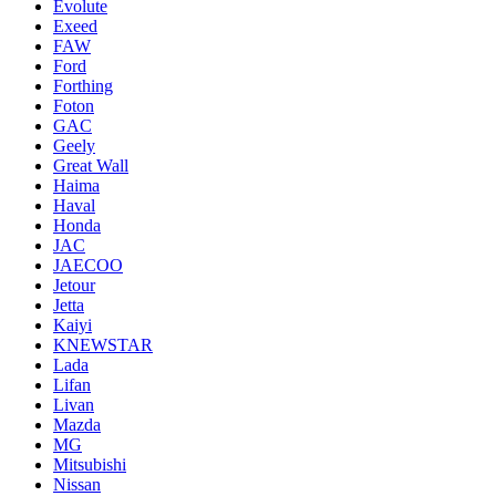
Evolute
Exeed
FAW
Ford
Forthing
Foton
GAC
Geely
Great Wall
Haima
Haval
Honda
JAC
JAECOO
Jetour
Jetta
Kaiyi
KNEWSTAR
Lada
Lifan
Livan
Mazda
MG
Mitsubishi
Nissan