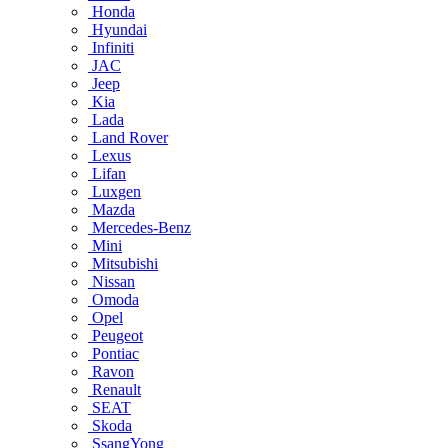
Honda
Hyundai
Infiniti
JAC
Jeep
Kia
Lada
Land Rover
Lexus
Lifan
Luxgen
Mazda
Mercedes-Benz
Mini
Mitsubishi
Nissan
Omoda
Opel
Peugeot
Pontiac
Ravon
Renault
SEAT
Skoda
SsangYong