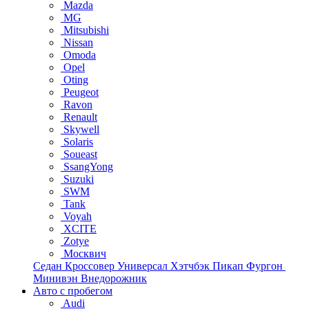
Mazda
MG
Mitsubishi
Nissan
Omoda
Opel
Oting
Peugeot
Ravon
Renault
Skywell
Solaris
Soueast
SsangYong
Suzuki
SWM
Tank
Voyah
XCITE
Zotye
Москвич
Седан
Кроссовер
Универсал
Хэтчбэк
Пикап
Фургон
Минивэн
Внедорожник
Авто с пробегом
Audi