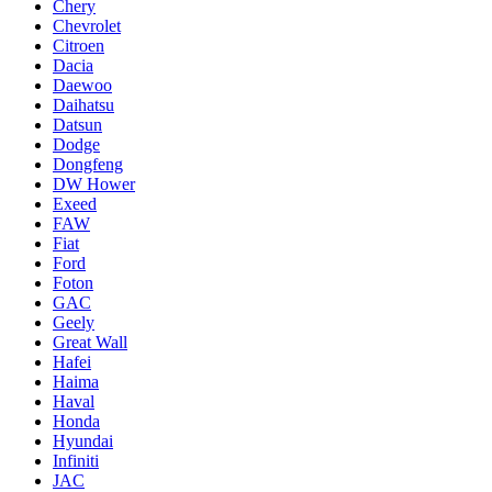
Chery
Chevrolet
Citroen
Dacia
Daewoo
Daihatsu
Datsun
Dodge
Dongfeng
DW Hower
Exeed
FAW
Fiat
Ford
Foton
GAC
Geely
Great Wall
Hafei
Haima
Haval
Honda
Hyundai
Infiniti
JAC