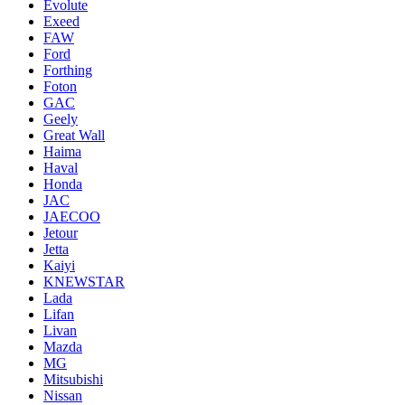
Evolute
Exeed
FAW
Ford
Forthing
Foton
GAC
Geely
Great Wall
Haima
Haval
Honda
JAC
JAECOO
Jetour
Jetta
Kaiyi
KNEWSTAR
Lada
Lifan
Livan
Mazda
MG
Mitsubishi
Nissan