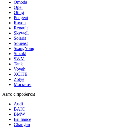
Omoda
Opel
Oting
Peugeot
Ravon
Renault
Skywell
Solaris
Soueast
SsangYong
Suzuki
SWM
Tank
Voyah
XCITE
Zotye
Москвич
Авто с пробегом
Audi
BAIC
BMW
Brilliance
Changan