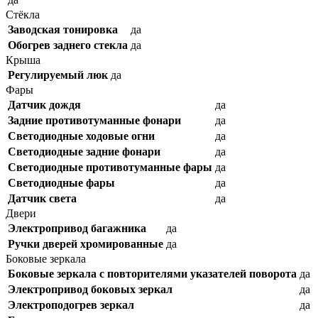
Стёкла
Заводская тонировка
да
Обогрев заднего стекла
да
Крыша
Регулируемый люк
да
Фары
Датчик дождя
да
Задние противотуманные фонари
да
Светодиодные ходовые огни
да
Cветодиодные задние фонари
да
Светодиодные противотуманные фары
да
Светодиодные фары
да
Датчик света
да
Двери
Электропривод багажника
да
Ручки дверей хромированные
да
Боковые зеркала
Боковые зеркала с повторителями указателей поворота
да
Электропривод боковых зеркал
да
Электроподогрев зеркал
да