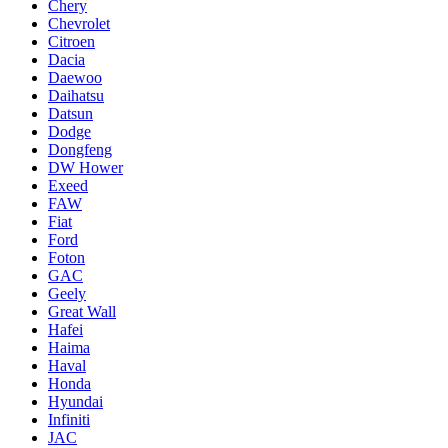
Chery
Chevrolet
Citroen
Dacia
Daewoo
Daihatsu
Datsun
Dodge
Dongfeng
DW Hower
Exeed
FAW
Fiat
Ford
Foton
GAC
Geely
Great Wall
Hafei
Haima
Haval
Honda
Hyundai
Infiniti
JAC