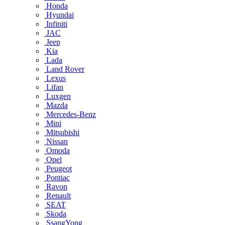
Honda
Hyundai
Infiniti
JAC
Jeep
Kia
Lada
Land Rover
Lexus
Lifan
Luxgen
Mazda
Mercedes-Benz
Mini
Mitsubishi
Nissan
Omoda
Opel
Peugeot
Pontiac
Ravon
Renault
SEAT
Skoda
SsangYong