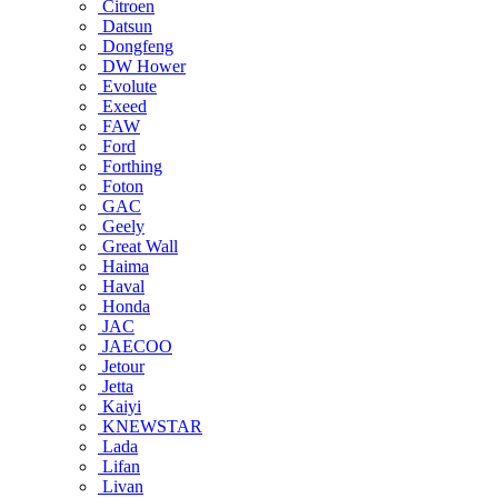
Citroen
Datsun
Dongfeng
DW Hower
Evolute
Exeed
FAW
Ford
Forthing
Foton
GAC
Geely
Great Wall
Haima
Haval
Honda
JAC
JAECOO
Jetour
Jetta
Kaiyi
KNEWSTAR
Lada
Lifan
Livan