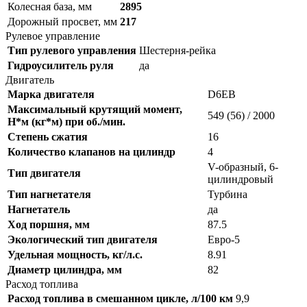
Колесная база, мм
2895
Дорожный просвет, мм
217
Рулевое управление
Тип рулевого управления
Шестерня-рейка
Гидроусилитель руля
да
Двигатель
Марка двигателя
D6EB
Максимальный крутящий момент,
549 (56) / 2000
Н*м (кг*м) при об./мин.
Степень сжатия
16
Количество клапанов на цилиндр
4
V-образный, 6-
Тип двигателя
цилиндровый
Тип нагнетателя
Турбина
Нагнетатель
да
Ход поршня, мм
87.5
Экологический тип двигателя
Евро-5
Удельная мощность, кг/л.с.
8.91
Диаметр цилиндра, мм
82
Расход топлива
Расход топлива в смешанном цикле, л/100 км
9,9