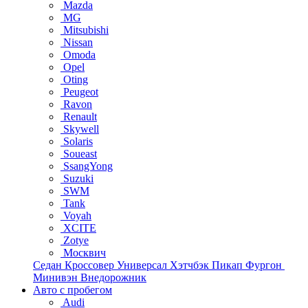
Mazda
MG
Mitsubishi
Nissan
Omoda
Opel
Oting
Peugeot
Ravon
Renault
Skywell
Solaris
Soueast
SsangYong
Suzuki
SWM
Tank
Voyah
XCITE
Zotye
Москвич
Седан
Кроссовер
Универсал
Хэтчбэк
Пикап
Фургон
Минивэн
Внедорожник
Авто с пробегом
Audi