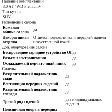
Название комплектации
3.0 AT 4WD Premium+
Тип кузова
SUV
Исполнение салона
Кожаная
да
обивка салона
Декоративная
Отделка подлокотника и передней панели
отделка
искусственной кожей
Доп. оборудование салона
Беспроводное зарядное устройство QI
да
Разъем электропитания
да
Охлаждаемый перчаточный ящик
да
Сиденья
Разделительный подлокотник
да
сзади
Вентиляция передних сидений
да
Разделительный подлокотник
да
спереди
два индивидуальных
Третий ряд сидений
сиденья
Поясничная опора в передних
да