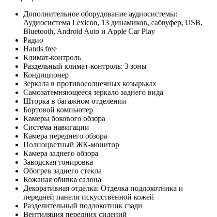
Дополнительное оборудование аудиосистемы:
Аудиосистема Lexicon, 13 динамиков, сабвуфер, USB,
Bluetooth, Android Auto и Apple Car Play
Радио
Hands free
Климат-контроль
Раздельный климат-контроль: 3 зоны
Кондиционер
Зеркала в противосолнечных козырьках
Самозатемняющееся зеркало заднего вида
Шторка в багажном отделении
Бортовой компьютер
Камеры бокового обзора
Система навигации
Камера переднего обзора
Полноцветный ЖК-монитор
Камера заднего обзора
Заводская тонировка
Обогрев заднего стекла
Кожаная обивка салона
Декоративная отделка: Отделка подлокотника и
передней панели искусственной кожей
Разделительный подлокотник сзади
Вентиляция передних сидений