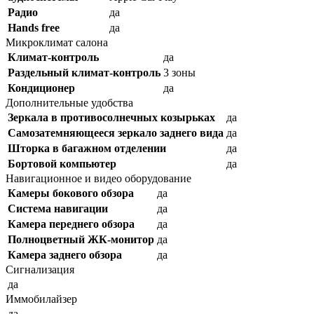
Радио
да
Hands free
да
Микроклимат салона
Климат-контроль
да
Раздельный климат-контроль
3 зоны
Кондиционер
да
Дополнительные удобства
Зеркала в противосолнечных козырьках
да
Самозатемняющееся зеркало заднего вида
да
Шторка в багажном отделении
да
Бортовой компьютер
да
Навигационное и видео оборудование
Камеры бокового обзора
да
Система навигации
да
Камера переднего обзора
да
Полноцветный ЖК-монитор
да
Камера заднего обзора
да
Сигнализация
да
Иммобилайзер
да