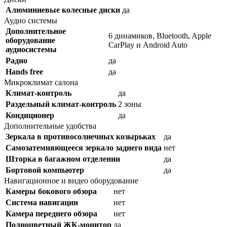
Алюминиевые колесные диски
да
Аудио системы
Дополнительное
6 динамиков, Bluetooth, Apple
оборудование
CarPlay и Android Auto
аудиосистемы
Радио
да
Hands free
да
Микроклимат салона
Климат-контроль
да
Раздельный климат-контроль
2 зоны
Кондиционер
да
Дополнительные удобства
Зеркала в противосолнечных козырьках
да
Самозатемняющееся зеркало заднего вида
нет
Шторка в багажном отделении
да
Бортовой компьютер
да
Навигационное и видео оборудование
Камеры бокового обзора
нет
Система навигации
нет
Камера переднего обзора
нет
Полноцветный ЖК-монитор
да