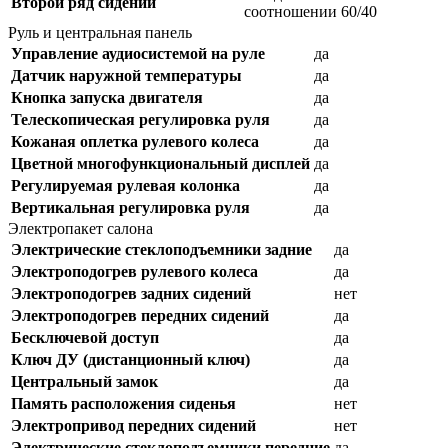
Второй ряд сидений
соотношении 60/40
Руль и центральная панель
Управление аудиосистемой на руле
да
Датчик наружной температуры
да
Кнопка запуска двигателя
да
Телескопическая регулировка руля
да
Кожаная оплетка рулевого колеса
да
Цветной многофункциональный дисплей
да
Регулируемая рулевая колонка
да
Вертикальная регулировка руля
да
Электропакет салона
Электрические стеклоподъемники задние
да
Электроподогрев рулевого колеса
да
Электроподогрев задних сидений
нет
Электроподогрев передних сидений
да
Бесключевой доступ
да
Ключ ДУ (дистанционный ключ)
да
Центральный замок
да
Память расположения сиденья
нет
Электропривод передних сидений
нет
Электрические стеклоподъемники передние
да