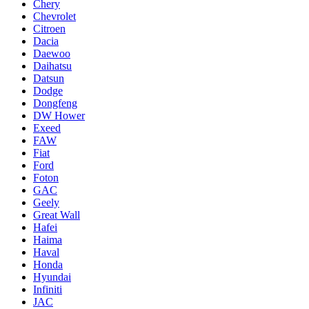
Chery
Chevrolet
Citroen
Dacia
Daewoo
Daihatsu
Datsun
Dodge
Dongfeng
DW Hower
Exeed
FAW
Fiat
Ford
Foton
GAC
Geely
Great Wall
Hafei
Haima
Haval
Honda
Hyundai
Infiniti
JAC