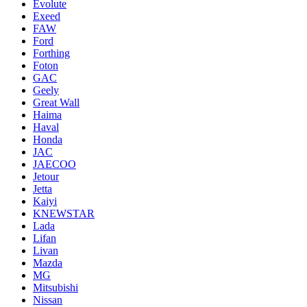
Evolute
Exeed
FAW
Ford
Forthing
Foton
GAC
Geely
Great Wall
Haima
Haval
Honda
JAC
JAECOO
Jetour
Jetta
Kaiyi
KNEWSTAR
Lada
Lifan
Livan
Mazda
MG
Mitsubishi
Nissan