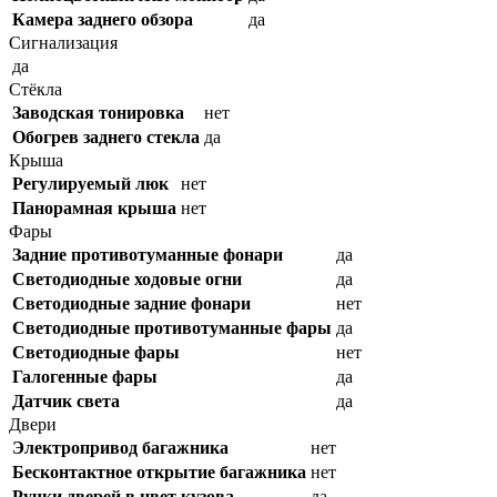
Камера заднего обзора
да
Сигнализация
да
Стёкла
Заводская тонировка
нет
Обогрев заднего стекла
да
Крыша
Регулируемый люк
нет
Панорамная крыша
нет
Фары
Задние противотуманные фонари
да
Светодиодные ходовые огни
да
Cветодиодные задние фонари
нет
Светодиодные противотуманные фары
да
Светодиодные фары
нет
Галогенные фары
да
Датчик света
да
Двери
Электропривод багажника
нет
Бесконтактное открытие багажника
нет
Ручки дверей в цвет кузова
да