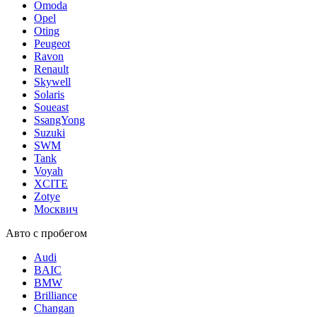
Omoda
Opel
Oting
Peugeot
Ravon
Renault
Skywell
Solaris
Soueast
SsangYong
Suzuki
SWM
Tank
Voyah
XCITE
Zotye
Москвич
Авто с пробегом
Audi
BAIC
BMW
Brilliance
Changan