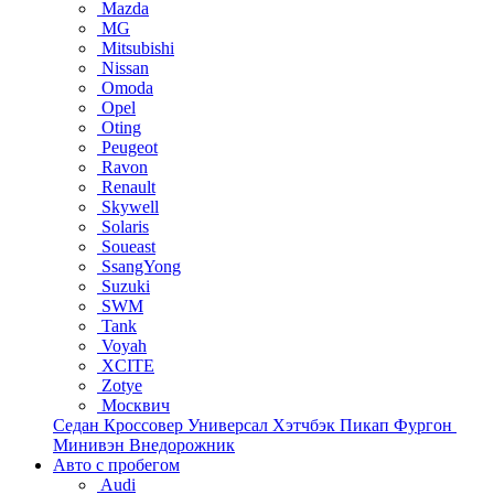
Mazda
MG
Mitsubishi
Nissan
Omoda
Opel
Oting
Peugeot
Ravon
Renault
Skywell
Solaris
Soueast
SsangYong
Suzuki
SWM
Tank
Voyah
XCITE
Zotye
Москвич
Седан
Кроссовер
Универсал
Хэтчбэк
Пикап
Фургон
Минивэн
Внедорожник
Авто с пробегом
Audi