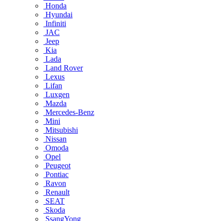
Honda
Hyundai
Infiniti
JAC
Jeep
Kia
Lada
Land Rover
Lexus
Lifan
Luxgen
Mazda
Mercedes-Benz
Mini
Mitsubishi
Nissan
Omoda
Opel
Peugeot
Pontiac
Ravon
Renault
SEAT
Skoda
SsangYong