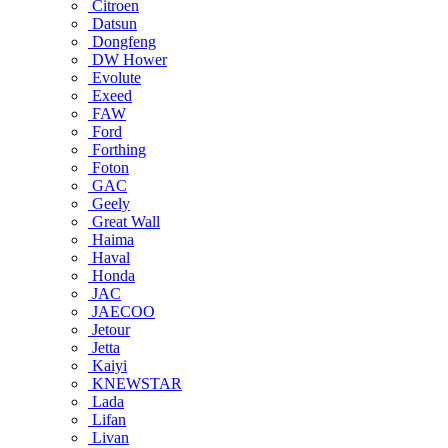
Citroen
Datsun
Dongfeng
DW Hower
Evolute
Exeed
FAW
Ford
Forthing
Foton
GAC
Geely
Great Wall
Haima
Haval
Honda
JAC
JAECOO
Jetour
Jetta
Kaiyi
KNEWSTAR
Lada
Lifan
Livan