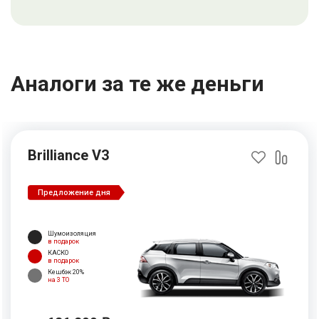
Аналоги за те же деньги
Brilliance V3
Предложение дня
Шумоизоляция
в подарок
КАСКО
в подарок
Кешбэк 20%
на 3 ТО