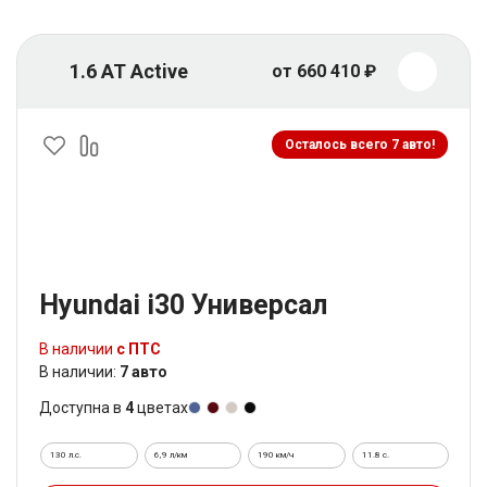
1.6 AT Active
от 660 410 ₽
Осталось всего 7 авто!
Hyundai i30 Универсал
В наличии
с ПТС
В наличии:
7 авто
Доступна в
4
цветах
130 л.с.
6,9 л/км
190 км/ч
11.8 c.