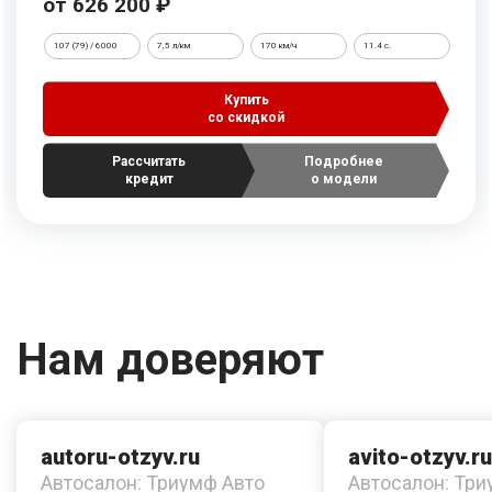
от 626 200 ₽
107 (79) / 6000
7,5 л/км
170 км/ч
11.4 c.
Купить
со скидкой
Рассчитать
Подробнее
кредит
о модели
Нам доверяют
autoru-otzyv.ru
avito-otzyv.ru
Автосалон: Триумф Авто
Автосалон: Три