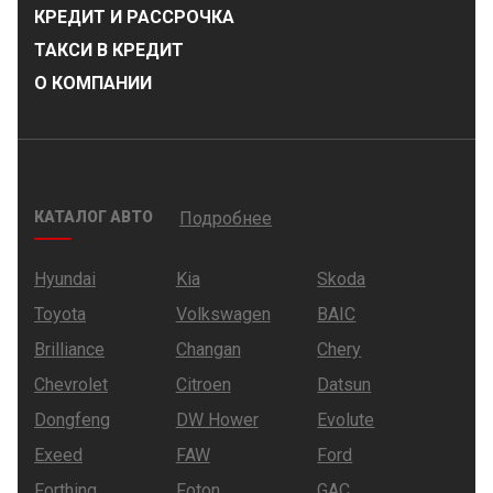
КРЕДИТ И РАССРОЧКА
ТАКСИ В КРЕДИТ
О КОМПАНИИ
КАТАЛОГ АВТО
Подробнее
Hyundai
Kia
Skoda
Toyota
Volkswagen
BAIC
Brilliance
Changan
Chery
Chevrolet
Citroen
Datsun
Dongfeng
DW Hower
Evolute
Exeed
FAW
Ford
Forthing
Foton
GAC