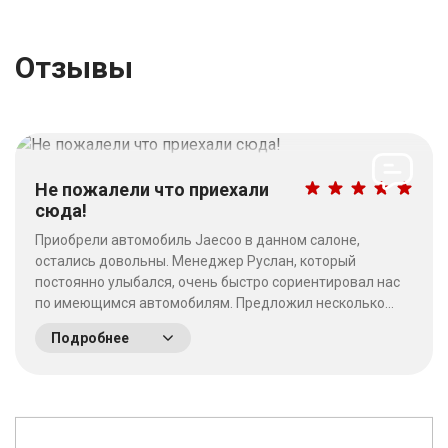
Отзывы
Не пожалели что приехали
сюда!
Приобрели автомобиль Jaecoo в данном салоне,
остались довольны. Менеджер Руслан, который
постоянно улыбался, очень быстро сориентировал нас
по имеющимся автомобилям. Предложил несколько
выгодных вариантов. Потратив время на выбор - не
Подробнее
пожалели что приехали сюда! Качество работы на
высшем уровне, отношение к клиентам хорошее. &nbsp;
&nbsp;