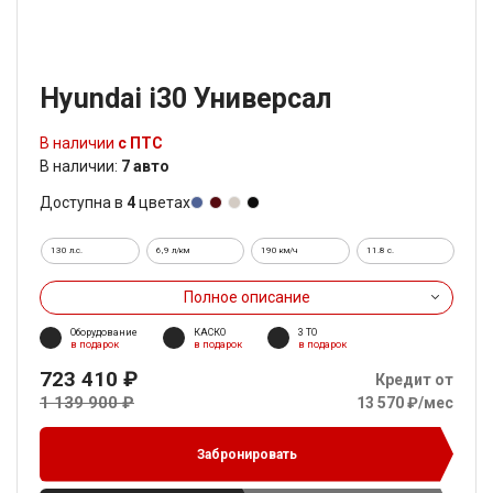
Hyundai i30 Универсал
В наличии
с ПТС
В наличии:
7 авто
Доступна в
4
цветах
130 л.с.
6,9 л/км
190 км/ч
11.8 c.
Полное описание
Оборудование
КАСКО
3 ТО
в подарок
в подарок
в подарок
723 410 ₽
Кредит от
1 139 900 ₽
13 570 ₽/мес
Забронировать