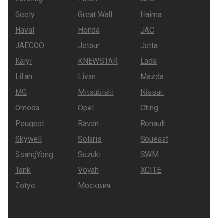
Geely
Great Wall
Haima
Haval
Honda
JAC
JAECOO
Jetour
Jetta
Kaiyi
KNEWSTAR
Lada
Lifan
Livan
Mazda
MG
Mitsubishi
Nissan
Omoda
Opel
Oting
Peugeot
Ravon
Renault
Skywell
Solaris
Soueast
SsangYong
Suzuki
SWM
Tank
Voyah
XCITE
Zotye
Москвич