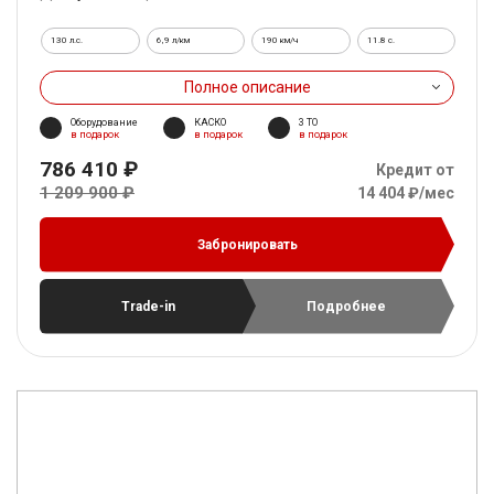
130 л.с.
6,9 л/км
190 км/ч
11.8 c.
Полное описание
Оборудование
КАСКО
3 ТО
в подарок
в подарок
в подарок
786 410 ₽
Кредит от
1 209 900 ₽
14 404 ₽/мес
Забронировать
Trade-in
Подробнее