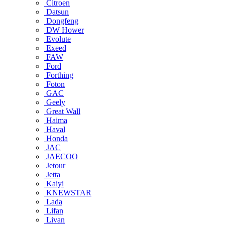
Citroen
Datsun
Dongfeng
DW Hower
Evolute
Exeed
FAW
Ford
Forthing
Foton
GAC
Geely
Great Wall
Haima
Haval
Honda
JAC
JAECOO
Jetour
Jetta
Kaiyi
KNEWSTAR
Lada
Lifan
Livan