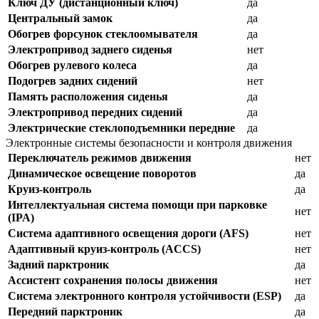
Ключ ДУ (дистанционный ключ)
да
Центральный замок
да
Обогрев форсунок стеклоомывателя
да
Электропривод заднего сиденья
нет
Обогрев рулевого колеса
да
Подогрев задних сидений
нет
Память расположения сиденья
да
Электропривод передних сидений
да
Электрические стеклоподъемники передние
да
Электронные системы безопасности и контроля движения
Переключатель режимов движения
нет
Динамическое освещение поворотов
да
Круиз-контроль
да
Интеллектуальная система помощи при парковке
нет
(IPA)
Система адаптивного освещения дороги (AFS)
нет
Адаптивный круиз-контроль (ACCS)
нет
Задний парктроник
да
Ассистент сохранения полосы движения
нет
Система электронного контроля устойчивости (ESP)
да
Передний парктроник
да