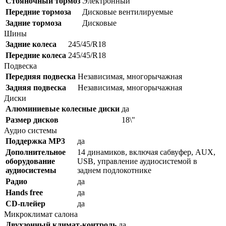
Стояночный тормоз
Электронный
Передние тормоза
Дисковые вентилируемые
Задние тормоза
Дисковые
Шины
Задние колеса
245/45/R18
Передние колеса
245/45/R18
Подвеска
Передняя подвеска
Независимая, многорычажная
Задняя подвеска
Независимая, многорычажная
Диски
Алюминиевые колесные диски
да
Размер дисков
18\"
Аудио системы
Поддержка MP3
да
Дополнительное
14 динамиков, включая сабвуфер, AUX,
оборудование
USB, управление аудиосистемой в
аудиосистемы
заднем подлокотнике
Радио
да
Hands free
да
CD-плейер
да
Микроклимат салона
Двухзонный климат-контроль
да