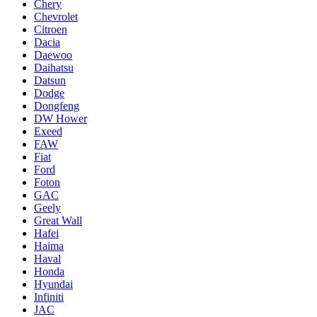
Chery
Chevrolet
Citroen
Dacia
Daewoo
Daihatsu
Datsun
Dodge
Dongfeng
DW Hower
Exeed
FAW
Fiat
Ford
Foton
GAC
Geely
Great Wall
Hafei
Haima
Haval
Honda
Hyundai
Infiniti
JAC