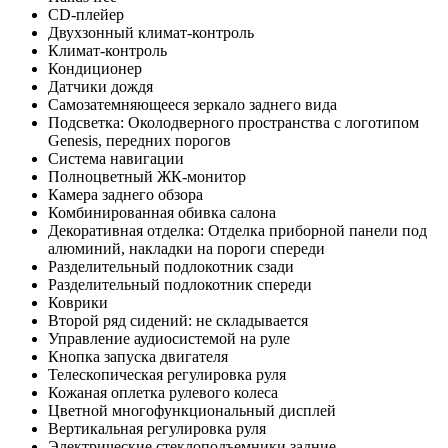
CD-плейер
Двухзонный климат-контроль
Климат-контроль
Кондиционер
Датчики дождя
Самозатемняющееся зеркало заднего вида
Подсветка: Околодверного пространства с логотипом
Genesis, передних порогов
Система навигации
Полноцветный ЖК-монитор
Камера заднего обзора
Комбинированная обивка салона
Декоративная отделка: Отделка приборной панели под
алюминий, накладки на пороги спереди
Разделительный подлокотник сзади
Разделительный подлокотник спереди
Коврики
Второй ряд сидений: не складывается
Управление аудиосистемой на руле
Кнопка запуска двигателя
Телескопическая регулировка руля
Кожаная оплетка рулевого колеса
Цветной многофункциональный дисплей
Вертикальная регулировка руля
Электрические стеклоподъемники задние