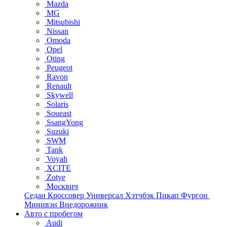
Mazda
MG
Mitsubishi
Nissan
Omoda
Opel
Oting
Peugeot
Ravon
Renault
Skywell
Solaris
Soueast
SsangYong
Suzuki
SWM
Tank
Voyah
XCITE
Zotye
Москвич
Седан
Кроссовер
Универсал
Хэтчбэк
Пикап
Фургон
Минивэн
Внедорожник
Авто с пробегом
Audi