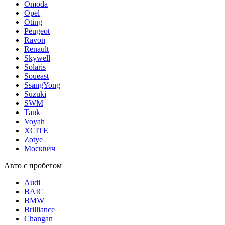
Omoda
Opel
Oting
Peugeot
Ravon
Renault
Skywell
Solaris
Soueast
SsangYong
Suzuki
SWM
Tank
Voyah
XCITE
Zotye
Москвич
Авто с пробегом
Audi
BAIC
BMW
Brilliance
Changan