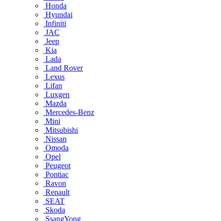
Honda
Hyundai
Infiniti
JAC
Jeep
Kia
Lada
Land Rover
Lexus
Lifan
Luxgen
Mazda
Mercedes-Benz
Mini
Mitsubishi
Nissan
Omoda
Opel
Peugeot
Pontiac
Ravon
Renault
SEAT
Skoda
SsangYong