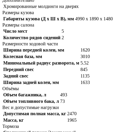
Дополнительно
Хромированные молдинги на дверях
Размеры кузова
Габариты кузова (Д x Ш x В), мм
4990 x 1890 x 1480
Размеры салона
Число мест
5
Количество рядов сидений
2
Размерности ходовой части
Ширина передней колеи, мм
1620
Колесная база, мм
3010
Минимальный радиус разворота, м
5.52
Передний свес
845
Задний свес
1135
Ширина задней колеи, мм
1633
Объёмы
Объем багажника, л
493
Объем топливного бака, л
73
Вес и допустимые нагрузки
Допустимая полная масса, кг
2470
Масса, кг
1965
Тормоза