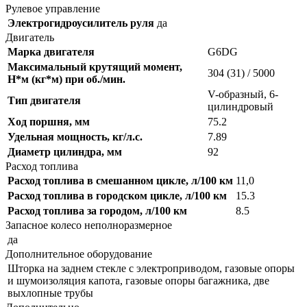
Рулевое управление
Электрогидроусилитель руля
да
Двигатель
Марка двигателя
G6DG
Максимальный крутящий момент,
304 (31) / 5000
Н*м (кг*м) при об./мин.
V-образный, 6-
Тип двигателя
цилиндровый
Ход поршня, мм
75.2
Удельная мощность, кг/л.с.
7.89
Диаметр цилиндра, мм
92
Расход топлива
Расход топлива в смешанном цикле, л/100 км
11,0
Расход топлива в городском цикле, л/100 км
15.3
Расход топлива за городом, л/100 км
8.5
Запасное колесо неполноразмерное
да
Дополнительное оборудование
Шторка на заднем стекле с электроприводом, газовые опоры
и шумоизоляция капота, газовые опоры багажника, две
выхлопные трубы