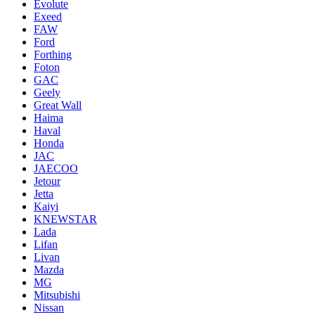
Evolute
Exeed
FAW
Ford
Forthing
Foton
GAC
Geely
Great Wall
Haima
Haval
Honda
JAC
JAECOO
Jetour
Jetta
Kaiyi
KNEWSTAR
Lada
Lifan
Livan
Mazda
MG
Mitsubishi
Nissan