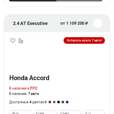
2.4 AT Executive
от 1 109 200 ₽
Осталось всего 7 авто!
Honda Accord
В наличии
с ПТС
В наличии:
7 авто
Доступна в
4
цветах
180 л.с.
8,2 л/км
214 км/ч
10.1 c.