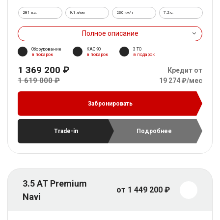
281 л.с.
9,1 л/км
230 км/ч
7.2 c.
Полное описание
Оборудование
КАСКО
3 ТО
в подарок
в подарок
в подарок
1 369 200 ₽
Кредит от
1 619 000 ₽
19 274 ₽/мес
Забронировать
Trade-in
Подробнее
3.5 AT Premium
от 1 449 200 ₽
Navi