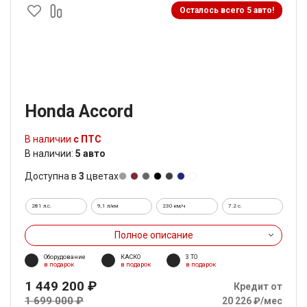
Осталось всего 5 авто!
Honda Accord
В наличии
с ПТС
В наличии:
5 авто
Доступна в
3
цветах
281 л.с.
9,1 л/км
230 км/ч
7.2 c.
Полное описание
Оборудование
КАСКО
3 ТО
в подарок
в подарок
в подарок
1 449 200 ₽
Кредит от
1 699 000 ₽
20 226 ₽/мес