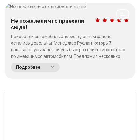
Не пожалели что приехали
сюда!
Приобрели автомобиль Jaecoo в данном салоне,
остались довольны. Менеджер Руслан, который
постоянно улыбался, очень быстро сориентировал нас
по имеющимся автомобилям. Предложил несколько
выгодных вариантов. Потратив время на выбор - не
Подробнее
пожалели что приехали сюда! Качество работы на
высшем уровне, отношение к клиентам хорошее. &nbsp;
&nbsp;