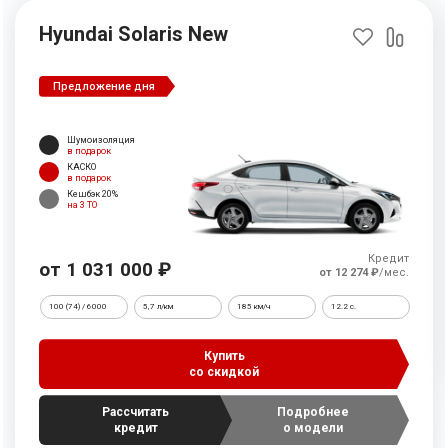
Hyundai Solaris New
Предложение дня
Шумоизоляция
в подарок
КАСКО
в подарок
Кешбэк 20%
на 3 ТО
Кредит
от 1 031 000 ₽
от 12 274 ₽
/мес.
100 (74) / 6000
5,7 л/км
185 км/ч
12.2 c.
Купить
со скидкой
Рассчитать
Подробнее
кредит
о модели