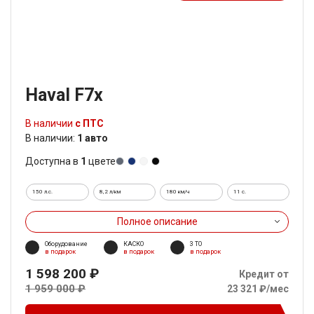
Haval F7x
В наличии
с ПТС
В наличии:
1 авто
Доступна в
1
цвете
150 л.с.
8,2 л/км
180 км/ч
11 c.
Полное описание
Оборудование
КАСКО
3 ТО
в подарок
в подарок
в подарок
1 598 200 ₽
Кредит от
1 959 000 ₽
23 321 ₽/мес