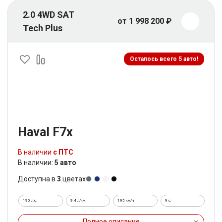
2.0 4WD SAT
от 1 998 200 ₽
Tech Plus
Осталось всего 5 авто!
Haval F7x
В наличии
с ПТС
В наличии:
5 авто
Доступна в
3
цветах
190 л.с.
9,4 л/км
195 км/ч
9 c.
Полное описание