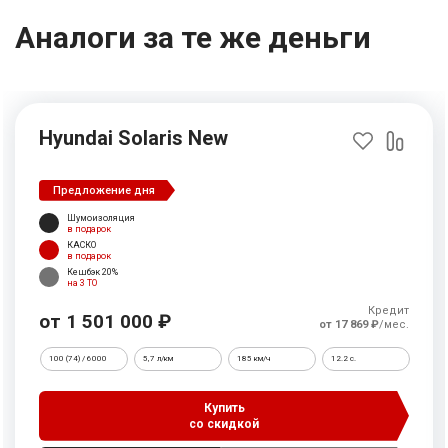
Аналоги за те же деньги
Hyundai Solaris New
Предложение дня
Шумоизоляция
в подарок
КАСКО
в подарок
Кешбэк 20%
на 3 ТО
Кредит
от 1 501 000 ₽
от 17 869 ₽
/мес.
100 (74) / 6000
5,7 л/км
185 км/ч
12.2 c.
Купить
со скидкой