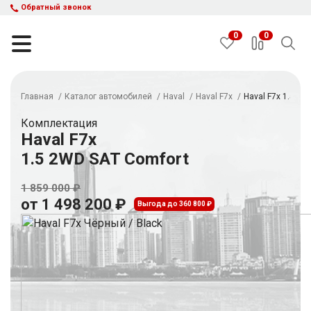
Обратный звонок
0
0
Главная
Каталог автомобилей
Haval
Haval F7x
Haval F7x 1.5 2W
НАЙТИ
Комплектация
Haval F7x
1.5 2WD SAT Comfort
Каталог автомобилей
Авто с пробегом
1 859 000 ₽
Кредит и рассрочка
от 1 498 200 ₽
Выгода до 360 800 ₽
Акции
Такси в кредит
Подбор авто
Спецпредложения
Отзывы
Контакты