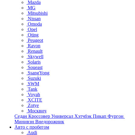
Mazda
MG
Mitsubishi
Nissan
Omoda
Opel
Oting
Peugeot
Ravon
Renault
Skywell
Solaris
Soueast
SsangYong
Suzuki
SWM
Tank
Voyah
XCITE
Zotye
Москвич
Седан
Кроссовер
Универсал
Хэтчбэк
Пикап
Фургон
Минивэн
Внедорожник
Авто с пробегом
Audi