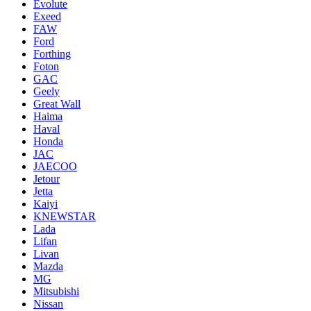
Evolute
Exeed
FAW
Ford
Forthing
Foton
GAC
Geely
Great Wall
Haima
Haval
Honda
JAC
JAECOO
Jetour
Jetta
Kaiyi
KNEWSTAR
Lada
Lifan
Livan
Mazda
MG
Mitsubishi
Nissan