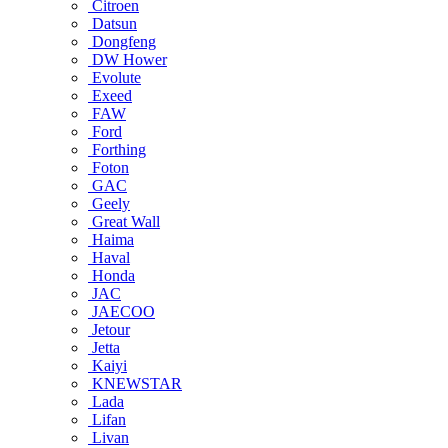
Citroen
Datsun
Dongfeng
DW Hower
Evolute
Exeed
FAW
Ford
Forthing
Foton
GAC
Geely
Great Wall
Haima
Haval
Honda
JAC
JAECOO
Jetour
Jetta
Kaiyi
KNEWSTAR
Lada
Lifan
Livan