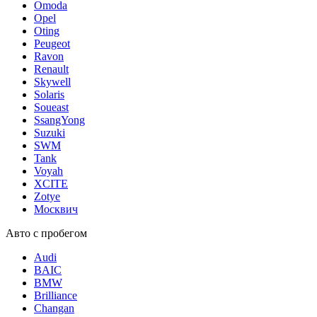
Omoda
Opel
Oting
Peugeot
Ravon
Renault
Skywell
Solaris
Soueast
SsangYong
Suzuki
SWM
Tank
Voyah
XCITE
Zotye
Москвич
Авто с пробегом
Audi
BAIC
BMW
Brilliance
Changan