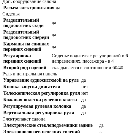
Доп. оборудование салона
Разъем электропитания
да
Сиденья
Разделительный
да
подлокотник сзади
Разделительный
да
подлокотник спереди
Карманы на спинках
да
передних сидений
Регулировка
Сиденье водителя с регулировкой в 6
передних сидений
направлениях, пассажира - в 4
Второй ряд сидений
складывается в соотношении 60/40
Руль и центральная панель
Управление аудиосистемой на руле
да
Кнопка запуска двигателя
нет
Телескопическая регулировка руля
нет
Кожаная оплетка рулевого колеса
да
Регулируемая рулевая колонка
да
Вертикальная регулировка руля
да
Электропакет салона
Электрические стеклоподъемники задние
да
Электроподогрев передних сидений
да