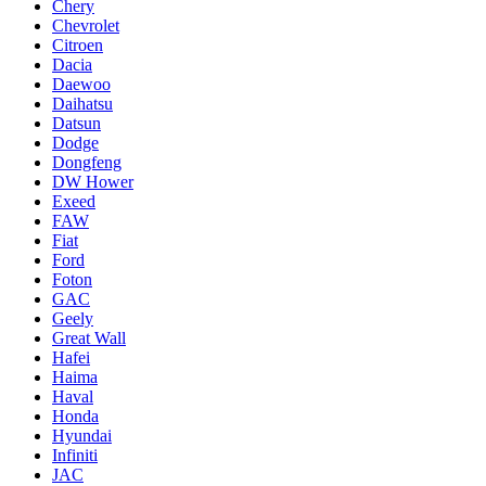
Chery
Chevrolet
Citroen
Dacia
Daewoo
Daihatsu
Datsun
Dodge
Dongfeng
DW Hower
Exeed
FAW
Fiat
Ford
Foton
GAC
Geely
Great Wall
Hafei
Haima
Haval
Honda
Hyundai
Infiniti
JAC