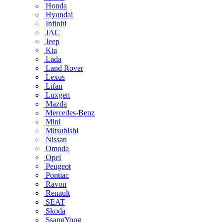
Honda
Hyundai
Infiniti
JAC
Jeep
Kia
Lada
Land Rover
Lexus
Lifan
Luxgen
Mazda
Mercedes-Benz
Mini
Mitsubishi
Nissan
Omoda
Opel
Peugeot
Pontiac
Ravon
Renault
SEAT
Skoda
SsangYong