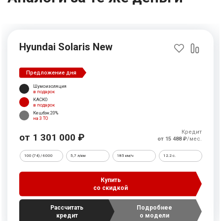
Hyundai Solaris New
Предложение дня
Шумоизоляция
в подарок
КАСКО
в подарок
Кешбэк 20%
на 3 ТО
Кредит
от 1 301 000 ₽
от 15 488 ₽
/мес.
100 (74) / 6000
5,7 л/км
185 км/ч
12.2 c.
Купить
со скидкой
Рассчитать
Подробнее
кредит
о модели