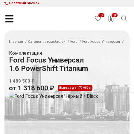
Обратный звонок
0
0
Главная
Каталог автомобилей
Ford
Ford Focus Универсал
Ford 
НАЙТИ
Комплектация
Ford Focus Универсал
1.6 PowerShift Titanium
Каталог автомобилей
Авто с пробегом
1 489 500 ₽
Кредит и рассрочка
от 1 318 600 ₽
Выгода до 170 900 ₽
Акции
Такси в кредит
Подбор авто
Спецпредложения
Отзывы
Контакты