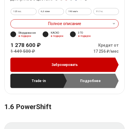
125 л.с.
6,0 л/км
190 км/ч
11.1 c.
Полное описание
Оборудование
КАСКО
3 ТО
в подарок
в подарок
в подарок
1 278 600 ₽
Кредит от
1 449 500 ₽
17 256 ₽/мес
Забронировать
Trade-in
Подробнее
1.6 PowerShift