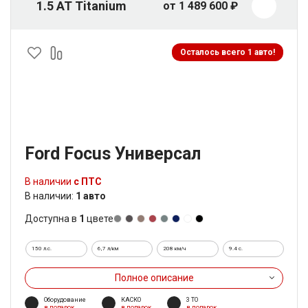
1.5 AT Titanium
от 1 489 600 ₽
Осталось всего 1 авто!
Ford Focus Универсал
В наличии
с ПТС
В наличии:
1 авто
Доступна в
1
цвете
150 л.с.
6,7 л/км
208 км/ч
9.4 c.
Полное описание
Оборудование
КАСКО
3 ТО
в подарок
в подарок
в подарок