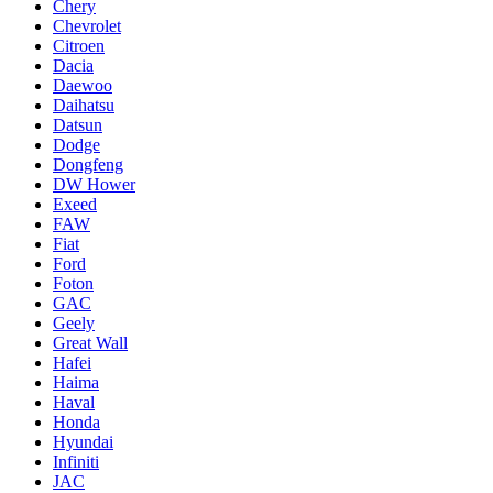
Chery
Chevrolet
Citroen
Dacia
Daewoo
Daihatsu
Datsun
Dodge
Dongfeng
DW Hower
Exeed
FAW
Fiat
Ford
Foton
GAC
Geely
Great Wall
Hafei
Haima
Haval
Honda
Hyundai
Infiniti
JAC