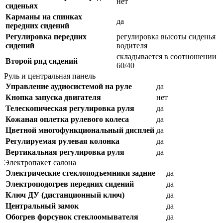
нет
сиденьях
Карманы на спинках
да
передних сидений
Регулировка передних
регулировка высоты сиденья
сидений
водителя
складывается в соотношении
Второй ряд сидений
60/40
Руль и центральная панель
Управление аудиосистемой на руле
да
Кнопка запуска двигателя
нет
Телескопическая регулировка руля
да
Кожаная оплетка рулевого колеса
да
Цветной многофункциональный дисплей
да
Регулируемая рулевая колонка
да
Вертикальная регулировка руля
да
Электропакет салона
Электрические стеклоподъемники задние
да
Электроподогрев передних сидений
да
Ключ ДУ (дистанционный ключ)
да
Центральный замок
да
Обогрев форсунок стеклоомывателя
да