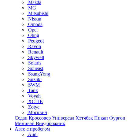
Mazda
MG
Mitsubishi
Nissan
Omoda
Opel
Oting
Peugeot
Ravon
Renault
Skywell
Solaris
Soueast
SsangYong
Suzuki
SWM
Tank
Voyah
XCITE
Zotye
Москвич
Седан
Кроссовер
Универсал
Хэтчбэк
Пикап
Фургон
Минивэн
Внедорожник
Авто с пробегом
Audi