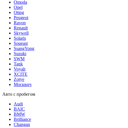
Omoda
Opel
Oting
Peugeot
Ravon
Renault
Skywell
Solaris
Soueast
SsangYong
Suzuki
SWM
Tank
Voyah
XCITE
Zotye
Москвич
Авто с пробегом
Audi
BAIC
BMW
Brilliance
Changan