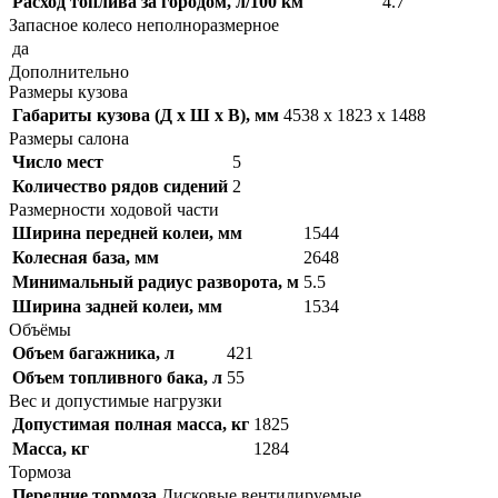
Расход топлива за городом, л/100 км
4.7
Запасное колесо неполноразмерное
да
Дополнительно
Размеры кузова
Габариты кузова (Д x Ш x В), мм
4538 x 1823 x 1488
Размеры салона
Число мест
5
Количество рядов сидений
2
Размерности ходовой части
Ширина передней колеи, мм
1544
Колесная база, мм
2648
Минимальный радиус разворота, м
5.5
Ширина задней колеи, мм
1534
Объёмы
Объем багажника, л
421
Объем топливного бака, л
55
Вес и допустимые нагрузки
Допустимая полная масса, кг
1825
Масса, кг
1284
Тормоза
Передние тормоза
Дисковые вентилируемые