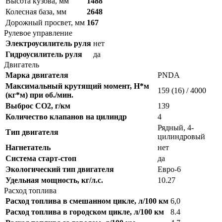
Высота кузова, мм
1488
Колесная база, мм
2648
Дорожный просвет, мм
167
Рулевое управление
Электроусилитель руля
нет
Гидроусилитель руля
да
Двигатель
Марка двигателя
PNDA
Максимальный крутящий момент, Н*м
159 (16) / 4000
(кг*м) при об./мин.
Выброс CO2, г/км
139
Количество клапанов на цилиндр
4
Рядный, 4-
Тип двигателя
цилиндровый
Нагнетатель
нет
Система старт-стоп
да
Экологический тип двигателя
Евро-6
Удельная мощность, кг/л.с.
10.27
Расход топлива
Расход топлива в смешанном цикле, л/100 км
6,0
Расход топлива в городском цикле, л/100 км
8.4