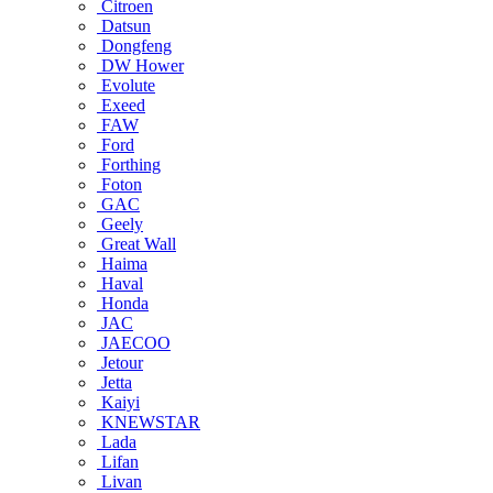
Citroen
Datsun
Dongfeng
DW Hower
Evolute
Exeed
FAW
Ford
Forthing
Foton
GAC
Geely
Great Wall
Haima
Haval
Honda
JAC
JAECOO
Jetour
Jetta
Kaiyi
KNEWSTAR
Lada
Lifan
Livan