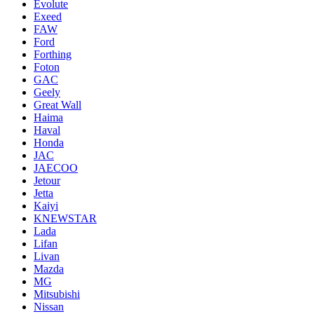
Evolute
Exeed
FAW
Ford
Forthing
Foton
GAC
Geely
Great Wall
Haima
Haval
Honda
JAC
JAECOO
Jetour
Jetta
Kaiyi
KNEWSTAR
Lada
Lifan
Livan
Mazda
MG
Mitsubishi
Nissan