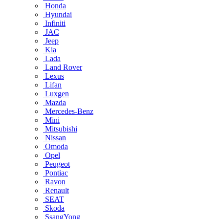
Honda
Hyundai
Infiniti
JAC
Jeep
Kia
Lada
Land Rover
Lexus
Lifan
Luxgen
Mazda
Mercedes-Benz
Mini
Mitsubishi
Nissan
Omoda
Opel
Peugeot
Pontiac
Ravon
Renault
SEAT
Skoda
SsangYong