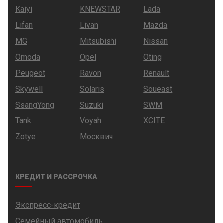
Kaiyi
KNEWSTAR
Lada
Lifan
Livan
Mazda
MG
Mitsubishi
Nissan
Omoda
Opel
Oting
Peugeot
Ravon
Renault
Skywell
Solaris
Soueast
SsangYong
Suzuki
SWM
Tank
Voyah
XCITE
Zotye
Москвич
КРЕДИТ И РАССРОЧКА
Экспресс-кредит
Семейный автомобиль