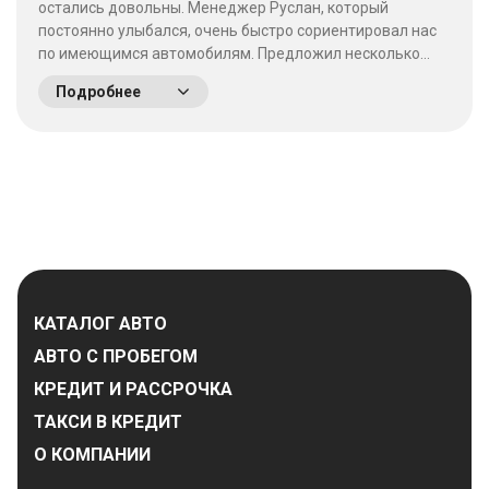
остались довольны. Менеджер Руслан, который
постоянно улыбался, очень быстро сориентировал нас
по имеющимся автомобилям. Предложил несколько
выгодных вариантов. Потратив время на выбор - не
Подробнее
пожалели что приехали сюда! Качество работы на
высшем уровне, отношение к клиентам хорошее. &nbsp;
&nbsp;
КАТАЛОГ АВТО
АВТО С ПРОБЕГОМ
КРЕДИТ И РАССРОЧКА
ТАКСИ В КРЕДИТ
О КОМПАНИИ