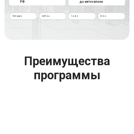
РФ
до автосалона
183 км/ч
249 л.с.
12,4 л
8.3 л
г. Москва
Время работы: с 08:00 до 22:00 Без выходных
Преимущества
программы