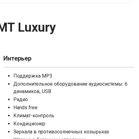
Tank
Subaru
MT Luxury
Москвич
Volkswagen
УАЗ
Интерьер
Поддержка MP3
Внедорожник
Дополнительное оборудование аудиосистемы: 6
динамиков, USB
Радио
Hands free
Климат-контроль
Кондиционер
Зеркала в противосолнечных козырьках