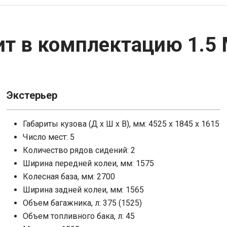
i
a
SWM
SsangYong
ит в комплектацию 1.5 
E
Zotye
Toyota
x
Zotye
Экстерьер
Габариты кузова (Д x Ш x В), мм: 4525 x 1845 x 1615
чбэк
Пикап
Фургон
Минивэн
Число мест: 5
Количество рядов сидений: 2
Ширина передней колеи, мм: 1575
Колесная база, мм: 2700
Ширина задней колеи, мм: 1565
Объем багажника, л: 375 (1525)
Объем топливного бака, л: 45