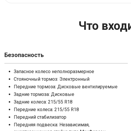
SsangYong
SEAT
Suzuk
Skod
Что вход
Voyah
Suzuki
XCIT
Tesla
Volvo
Vorte
Безопасность
Запасное колесо неполноразмерное
Седан
Кроссовер
Универсал
Хэт
Стояночный тормоз: Электронный
Передние тормоза: Дисковые вентилируемые
Задние тормоза: Дисковые
Задние колеса: 215/55 R18
Передние колеса: 215/55 R18
Передний стабилизатор
Передняя подвеска: Независимая,