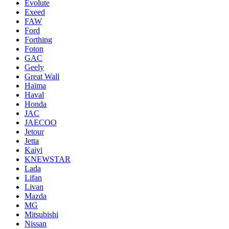
Evolute
Exeed
FAW
Ford
Forthing
Foton
GAC
Geely
Great Wall
Haima
Haval
Honda
JAC
JAECOO
Jetour
Jetta
Kaiyi
KNEWSTAR
Lada
Lifan
Livan
Mazda
MG
Mitsubishi
Nissan