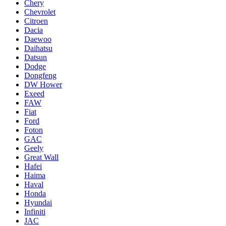
Chery
Chevrolet
Citroen
Dacia
Daewoo
Daihatsu
Datsun
Dodge
Dongfeng
DW Hower
Exeed
FAW
Fiat
Ford
Foton
GAC
Geely
Great Wall
Hafei
Haima
Haval
Honda
Hyundai
Infiniti
JAC