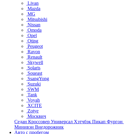
Livan
Mazda
MG
Mitsubishi
Nissan
Omoda
Opel
Oting
Peugeot
Ravon
Renault
Skywell
Solaris
Soueast
SsangYong
Suzuki
SWM
Tank
Voyah
XCITE
Zotye
Москвич
Седан
Кроссовер
Универсал
Хэтчбэк
Пикап
Фургон
Минивэн
Внедорожник
Авто с пробегом