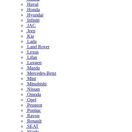
Haval
Honda
Hyundai
Infiniti
JAC
Jeep
Kia
Lada
Land Rover
Lexus
Lifan
Luxgen
Mazda
Mercedes-Benz
Mini
Mitsubishi
Nissan
Omoda
Opel
Peugeot
Pontiac
Ravon
Renault
SEAT
Skoda