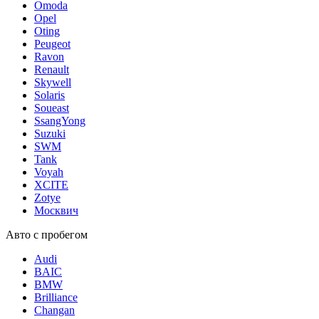
Omoda
Opel
Oting
Peugeot
Ravon
Renault
Skywell
Solaris
Soueast
SsangYong
Suzuki
SWM
Tank
Voyah
XCITE
Zotye
Москвич
Авто с пробегом
Audi
BAIC
BMW
Brilliance
Changan