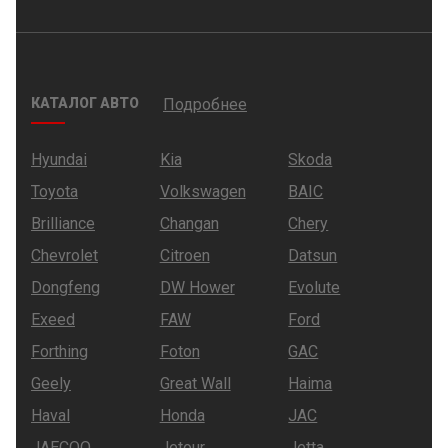
КАТАЛОГ АВТО
Подробнее
Hyundai
Kia
Skoda
Toyota
Volkswagen
BAIC
Brilliance
Changan
Chery
Chevrolet
Citroen
Datsun
Dongfeng
DW Hower
Evolute
Exeed
FAW
Ford
Forthing
Foton
GAC
Geely
Great Wall
Haima
Haval
Honda
JAC
JAECOO
Jetour
Jetta