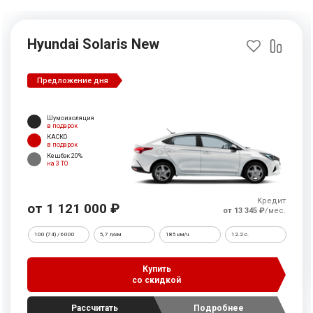
Hyundai Solaris New
Предложение дня
Шумоизоляция
в подарок
КАСКО
в подарок
Кешбэк 20%
на 3 ТО
Кредит
от 1 121 000 ₽
от 13 345 ₽
/мес.
100 (74) / 6000
5,7 л/км
185 км/ч
12.2 c.
Купить
со скидкой
Рассчитать
Подробнее