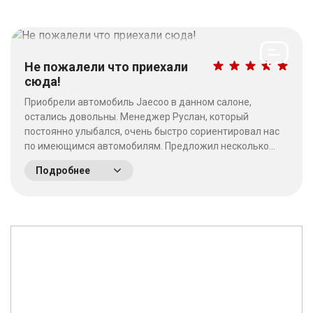
Не пожалели что приехали
сюда!
Приобрели автомобиль Jaecoo в данном салоне,
остались довольны. Менеджер Руслан, который
постоянно улыбался, очень быстро сориентировал нас
по имеющимся автомобилям. Предложил несколько
выгодных вариантов. Потратив время на выбор - не
Подробнее
пожалели что приехали сюда! Качество работы на
высшем уровне, отношение к клиентам хорошее. &nbsp;
&nbsp;