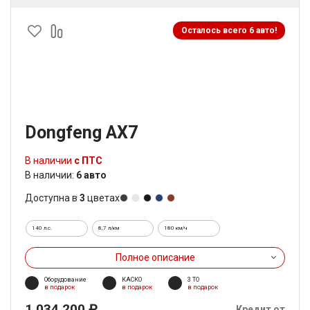
Осталось всего 6 авто!
Dongfeng AX7
В наличии
с ПТС
В наличии:
6 авто
Доступна в
3
цветах
140 л.с.
8,7 л/км
180 км/ч
Полное описание
Оборудование
КАСКО
3 ТО
в подарок
в подарок
в подарок
1 034 200 ₽
Кредит от