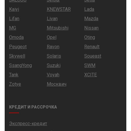
Kaiyi
KNEWSTAR
Lada
Lifan
Livan
Mazda
MG
Mitsubishi
Nissan
Omoda
Opel
Oting
Peugeot
Ravon
Renault
Skywell
Solaris
Soueast
SsangYong
Suzuki
SWM
Tank
Voyah
XCITE
Zotye
Москвич
КРЕДИТ И РАССРОЧКА
Экспресс-кредит