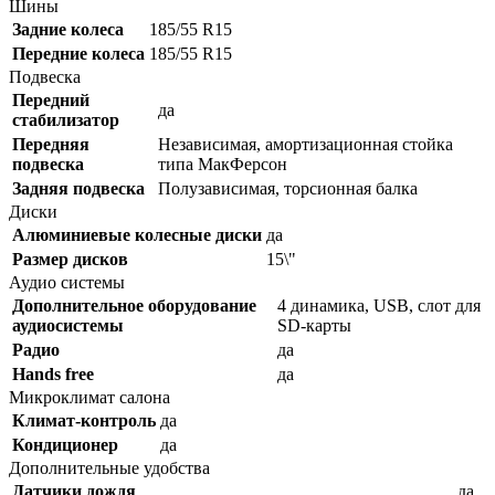
Шины
Задние колеса
185/55 R15
Передние колеса
185/55 R15
Подвеска
Передний
да
стабилизатор
Передняя
Независимая, амортизационная стойка
подвеска
типа МакФерсон
Задняя подвеска
Полузависимая, торсионная балка
Диски
Алюминиевые колесные диски
да
Размер дисков
15\"
Аудио системы
Дополнительное оборудование
4 динамика, USB, слот для
аудиосистемы
SD-карты
Радио
да
Hands free
да
Микроклимат салона
Климат-контроль
да
Кондиционер
да
Дополнительные удобства
Датчики дождя
да