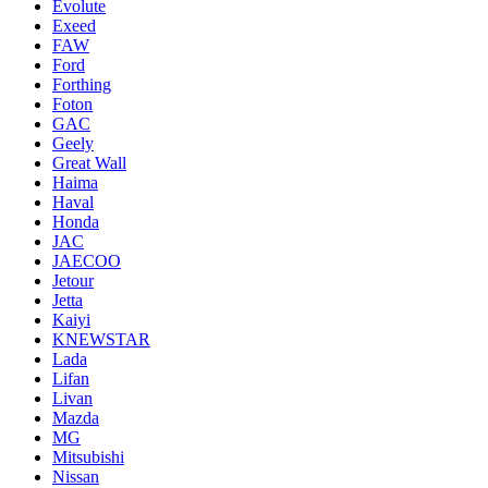
Evolute
Exeed
FAW
Ford
Forthing
Foton
GAC
Geely
Great Wall
Haima
Haval
Honda
JAC
JAECOO
Jetour
Jetta
Kaiyi
KNEWSTAR
Lada
Lifan
Livan
Mazda
MG
Mitsubishi
Nissan