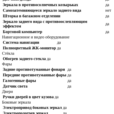
Зеркала в противосолнечных козырьках
да
Самозатемняющееся зеркало заднего вида
нет
Шторка в багажном отделении
да
Зеркало заднего вида с противоослепляющим
да
эффектом
Бортовой компьютер
да
Навигационное и видео оборудование
Система навигации
да
Полноцветный ЖК-монитор
да
Стёкла
Обогрев заднего стекла
да
Фары
Задние противотуманные фонари
да
Передние противотуманные фары
да
Галогенные фары
да
Датчик света
да
Двери
Ручки дверей в цвет кузова
да
Боковые зеркала
Электропривод боковых зеркал
да
Электроподогрев зеркал
да