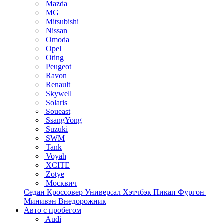
Mazda
MG
Mitsubishi
Nissan
Omoda
Opel
Oting
Peugeot
Ravon
Renault
Skywell
Solaris
Soueast
SsangYong
Suzuki
SWM
Tank
Voyah
XCITE
Zotye
Москвич
Седан
Кроссовер
Универсал
Хэтчбэк
Пикап
Фургон
Минивэн
Внедорожник
Авто с пробегом
Audi