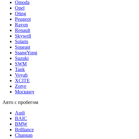
Omoda
Opel
Oting
Peugeot
Ravon
Renault
Skywell
Solaris
Soueast
SsangYong
Suzuki
SWM
Tank
Voyah
XCITE
Zotye
Москвич
Авто с пробегом
Audi
BAIC
BMW
Brilliance
Changan