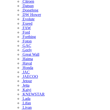
Citroen
Datsun
Dongfeng
DW Hower
Evolute
Exeed
FAW
Ford
Forthing
Foton
GAC
Geely
Great Wall
Haima
Haval
Honda
JAC
JAECOO
Jetour
Jetta
Kaiyi
KNEWSTAR
Lada
Lifan
Livan