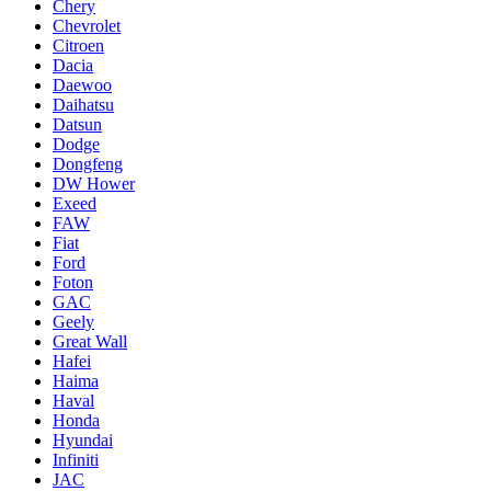
Chery
Chevrolet
Citroen
Dacia
Daewoo
Daihatsu
Datsun
Dodge
Dongfeng
DW Hower
Exeed
FAW
Fiat
Ford
Foton
GAC
Geely
Great Wall
Hafei
Haima
Haval
Honda
Hyundai
Infiniti
JAC