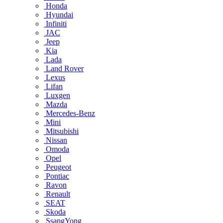
Honda
Hyundai
Infiniti
JAC
Jeep
Kia
Lada
Land Rover
Lexus
Lifan
Luxgen
Mazda
Mercedes-Benz
Mini
Mitsubishi
Nissan
Omoda
Opel
Peugeot
Pontiac
Ravon
Renault
SEAT
Skoda
SsangYong