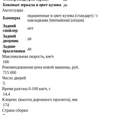
Боковые зеркала в цвет кузова
да
Аксессуары
окрашенные в цвет кузова (стандарт) / с
Бамперы
накладками International (опция)
Задний
нет
спойлер
Задний
да
дворник
Задние
да
брызговики
Максимальная скорость, км/ч
166
Рекомендованная цена новой машины, руб.
715 000
Число дверей
5
Время разгона 0-100 км/ч, с
14.4
Клиренс (высота дорожного просвета), мм
174
Страна сборки