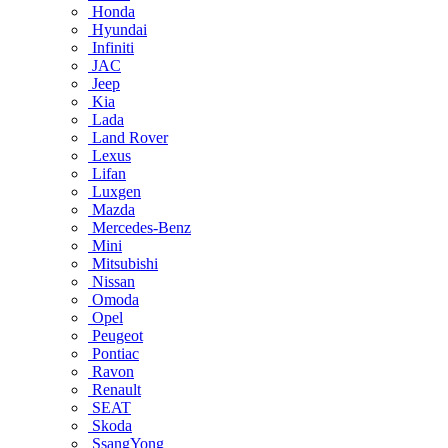
Honda
Hyundai
Infiniti
JAC
Jeep
Kia
Lada
Land Rover
Lexus
Lifan
Luxgen
Mazda
Mercedes-Benz
Mini
Mitsubishi
Nissan
Omoda
Opel
Peugeot
Pontiac
Ravon
Renault
SEAT
Skoda
SsangYong