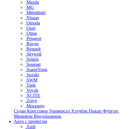
Mazda
MG
Mitsubishi
Nissan
Omoda
Opel
Oting
Peugeot
Ravon
Renault
Skywell
Solaris
Soueast
SsangYong
Suzuki
SWM
Tank
Voyah
XCITE
Zotye
Москвич
Седан
Кроссовер
Универсал
Хэтчбэк
Пикап
Фургон
Минивэн
Внедорожник
Авто с пробегом
Audi