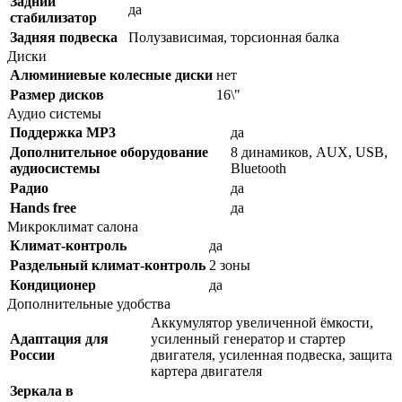
Задний
да
стабилизатор
Задняя подвеска
Полузависимая, торсионная балка
Диски
Алюминиевые колесные диски
нет
Размер дисков
16\"
Аудио системы
Поддержка MP3
да
Дополнительное оборудование
8 динамиков, AUX, USB,
аудиосистемы
Bluetooth
Радио
да
Hands free
да
Микроклимат салона
Климат-контроль
да
Раздельный климат-контроль
2 зоны
Кондиционер
да
Дополнительные удобства
Аккумулятор увеличенной ёмкости,
Адаптация для
усиленный генератор и стартер
России
двигателя, усиленная подвеска, защита
картера двигателя
Зеркала в