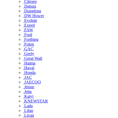
Citroen
Datsun
Dongfeng
DW Hower
Evolute
Exeed
FAW
Ford
Forthing
Foton
GAC
Geely
Great Wall
Haima
Haval
Honda
JAC
JAECOO
Jetour
Jetta
Kaiyi
KNEWSTAR
Lada
Lifan
Livan