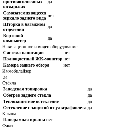
противосолнечных
да
козырьках
Самозатемняющееся
нет
зеркало заднего вида
Шторка в багажном
да
отделении
Бортовой
да
компьютер
Навигационное и видео оборудование
Система навигации
нет
Полноцветный ЖК-монитор
нет
Камера заднего обзора
нет
Иммобилайзер
да
Стёкла
Заводская тонировка
да
Обогрев заднего стекла
да
Теплозащитное остекление
да
Остекление с защитой от ультрафиолета
да
Крыша
Панорамная крыша
нет
Фары