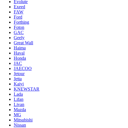
Evolute
Exeed
FAW
Ford
Forthing
Foton
GAC
Geely
Great Wall
Haima
Haval
Honda
JAC
JAECOO
Jetour
Jetta
Kaiyi
KNEWSTAR
Lada
Lifan
Livan
Mazda
MG
Mitsubishi
Nissan