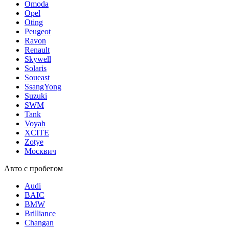
Omoda
Opel
Oting
Peugeot
Ravon
Renault
Skywell
Solaris
Soueast
SsangYong
Suzuki
SWM
Tank
Voyah
XCITE
Zotye
Москвич
Авто с пробегом
Audi
BAIC
BMW
Brilliance
Changan