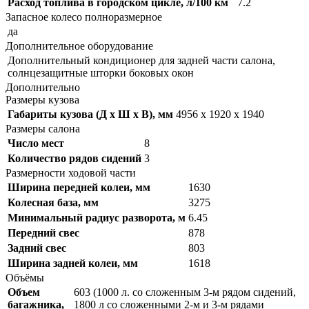
Расход топлива в городском цикле, л/100 км
7.2
Запасное колесо полноразмерное
да
Дополнительное оборудование
Дополнительный кондиционер для задней части салона,
солнцезащитные шторки боковых окон
Дополнительно
Размеры кузова
Габариты кузова (Д x Ш x В), мм
4956 x 1920 x 1940
Размеры салона
Число мест
8
Количество рядов сидений
3
Размерности ходовой части
Ширина передней колеи, мм
1630
Колесная база, мм
3275
Минимальный радиус разворота, м
6.45
Передний свес
878
Задний свес
803
Ширина задней колеи, мм
1618
Объёмы
Объем
603 (1000 л. со сложенным 3-м рядом сидений,
багажника,
1800 л со сложенными 2-м и 3-м рядами