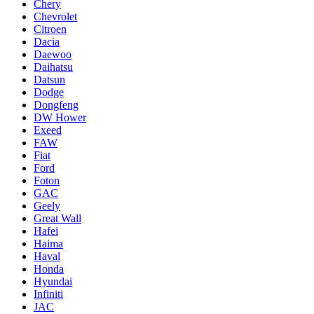
Chery
Chevrolet
Citroen
Dacia
Daewoo
Daihatsu
Datsun
Dodge
Dongfeng
DW Hower
Exeed
FAW
Fiat
Ford
Foton
GAC
Geely
Great Wall
Hafei
Haima
Haval
Honda
Hyundai
Infiniti
JAC