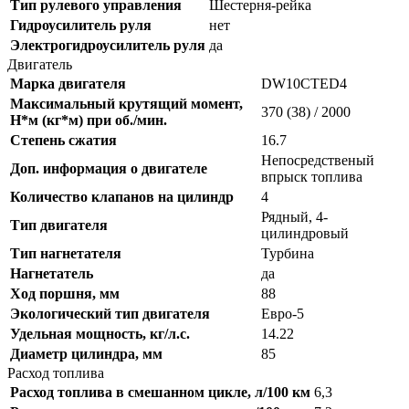
Тип рулевого управления
Шестерня-рейка
Гидроусилитель руля
нет
Электрогидроусилитель руля
да
Двигатель
Марка двигателя
DW10CTED4
Максимальный крутящий момент,
370 (38) / 2000
Н*м (кг*м) при об./мин.
Степень сжатия
16.7
Непосредственый
Доп. информация о двигателе
впрыск топлива
Количество клапанов на цилиндр
4
Рядный, 4-
Тип двигателя
цилиндровый
Тип нагнетателя
Турбина
Нагнетатель
да
Ход поршня, мм
88
Экологический тип двигателя
Евро-5
Удельная мощность, кг/л.с.
14.22
Диаметр цилиндра, мм
85
Расход топлива
Расход топлива в смешанном цикле, л/100 км
6,3