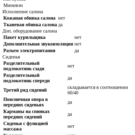
Минивэн
Исполнение салона
Кожаная обивка салона
нет
Тканевая обивка салона
да
Доп. оборудование салона
Пакет курильщика
нет
Дополнительная звукоизоляция
нет
Разъем электропитания
да
Сиденья
Разделительный
нет
подлокотник сзади
Разделительный
да
подлокотник спереди
складывается в соотношении
Третий ряд сидений
60/40
Поясничная опора в
да
передних сиденьях
Карманы на спинках
да
передних сидений
Сиденья с функцией
нет
массажа