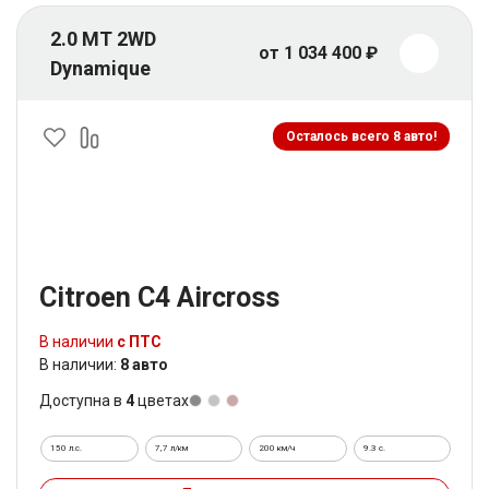
2.0 MT 2WD
от 1 034 400 ₽
Dynamique
Осталось всего 8 авто!
Citroen C4 Aircross
В наличии
с ПТС
В наличии:
8 авто
Доступна в
4
цветах
150 л.с.
7,7 л/км
200 км/ч
9.3 c.