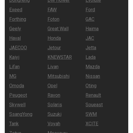
Dongfeng
DW Hower
Evolute
Exeed
FAW
Ford
Forthing
Foton
GAC
Geely
Great Wall
Haima
Haval
Honda
JAC
JAECOO
Jetour
Jetta
Kaiyi
KNEWSTAR
Lada
Lifan
Livan
Mazda
MG
Mitsubishi
Nissan
Omoda
Opel
Oting
Peugeot
Ravon
Renault
Skywell
Solaris
Soueast
SsangYong
Suzuki
SWM
Tank
Voyah
XCITE