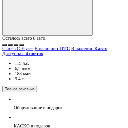
Осталось всего 8 авто!
Citroen C-Elysee
В наличии
с ПТС
В наличии:
8 авто
Доступна в
4 цветах
115 л.с.
6,5 л/км
188 км/ч
9.4 c.
Полное описание
Оборудование
в подарок
КАСКО
в подарок