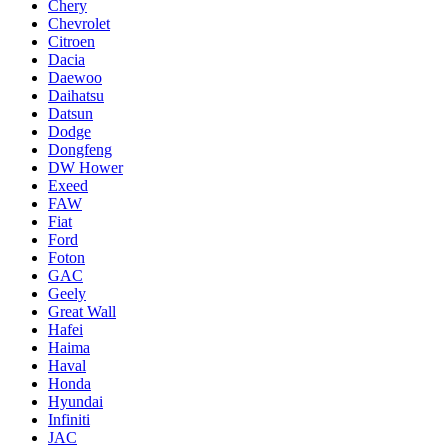
Chery
Chevrolet
Citroen
Dacia
Daewoo
Daihatsu
Datsun
Dodge
Dongfeng
DW Hower
Exeed
FAW
Fiat
Ford
Foton
GAC
Geely
Great Wall
Hafei
Haima
Haval
Honda
Hyundai
Infiniti
JAC