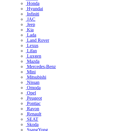
Honda
Hyundai
Infiniti
JAC
Jeep
Kia
Lada
Land Rover
Lexus
Lifan
Luxgen
Mazda
Mercedes-Benz
Mini
Mitsubishi
Nissan
Omoda
Opel
Peugeot
Pontiac
Ravon
Renault
SEAT
Skoda
SsangYong