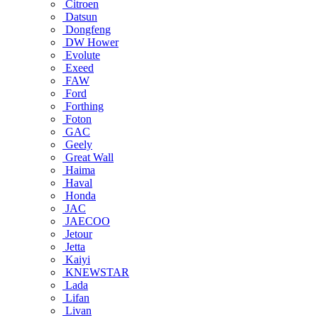
Citroen
Datsun
Dongfeng
DW Hower
Evolute
Exeed
FAW
Ford
Forthing
Foton
GAC
Geely
Great Wall
Haima
Haval
Honda
JAC
JAECOO
Jetour
Jetta
Kaiyi
KNEWSTAR
Lada
Lifan
Livan