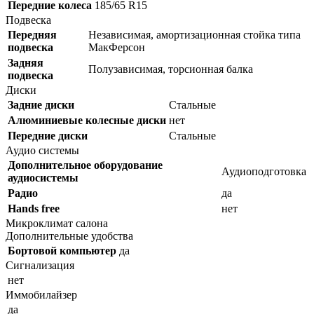
Передние колеса
185/65 R15
Подвеска
Передняя
Независимая, амортизационная стойка типа
подвеска
МакФерсон
Задняя
Полузависимая, торсионная балка
подвеска
Диски
Задние диски
Стальные
Алюминиевые колесные диски
нет
Передние диски
Стальные
Аудио системы
Дополнительное оборудование
Аудиоподготовка
аудиосистемы
Радио
да
Hands free
нет
Микроклимат салона
Дополнительные удобства
Бортовой компьютер
да
Сигнализация
нет
Иммобилайзер
да