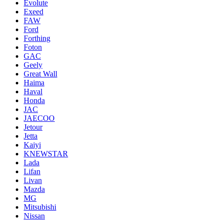
Evolute
Exeed
FAW
Ford
Forthing
Foton
GAC
Geely
Great Wall
Haima
Haval
Honda
JAC
JAECOO
Jetour
Jetta
Kaiyi
KNEWSTAR
Lada
Lifan
Livan
Mazda
MG
Mitsubishi
Nissan