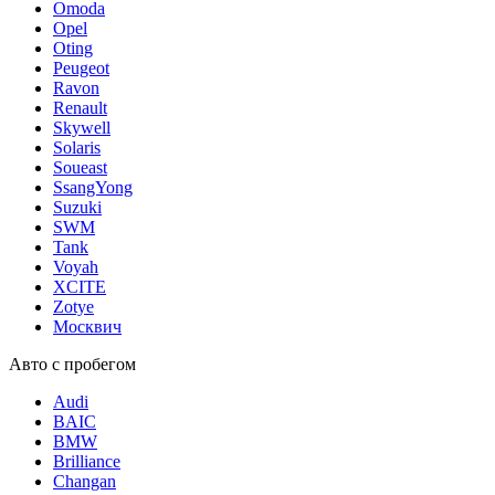
Omoda
Opel
Oting
Peugeot
Ravon
Renault
Skywell
Solaris
Soueast
SsangYong
Suzuki
SWM
Tank
Voyah
XCITE
Zotye
Москвич
Авто с пробегом
Audi
BAIC
BMW
Brilliance
Changan