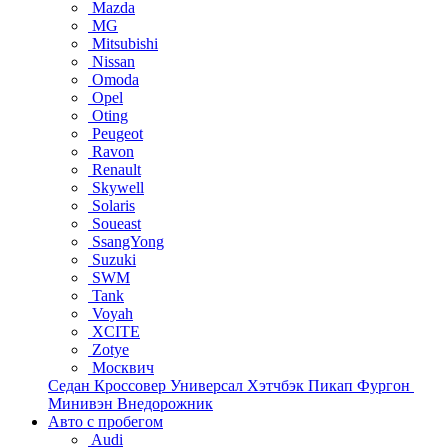
Mazda
MG
Mitsubishi
Nissan
Omoda
Opel
Oting
Peugeot
Ravon
Renault
Skywell
Solaris
Soueast
SsangYong
Suzuki
SWM
Tank
Voyah
XCITE
Zotye
Москвич
Седан
Кроссовер
Универсал
Хэтчбэк
Пикап
Фургон
Минивэн
Внедорожник
Авто с пробегом
Audi