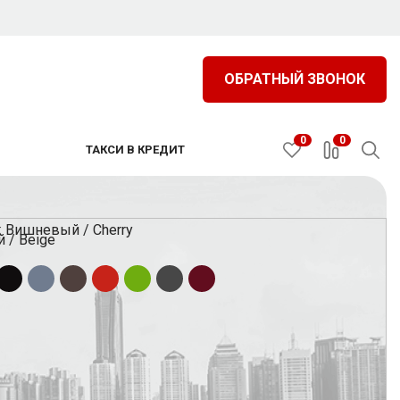
ОБРАТНЫЙ ЗВОНОК
0
0
ТАКСИ В КРЕДИТ
НАЙТИ
Toyota
Brilliance
Утилизация
Первый автомобиль
 / Beige
с пробегом
Сдайте автомобиль и получите
-20% от стоимости
BAIC
BMW
Changan
Citroen
выгоду до 70 000₽ при покупке
на Ваш первый авто
нового автомобиля
ance
Changan
Chery
let
Citroen
Dacia
Datsun
Datsun
Узнать больше
Узнать больше
oo
Daihatsu
Datsun
e
Dongfeng
DW Hower
Exeed
Exeed
FAW
Fiat