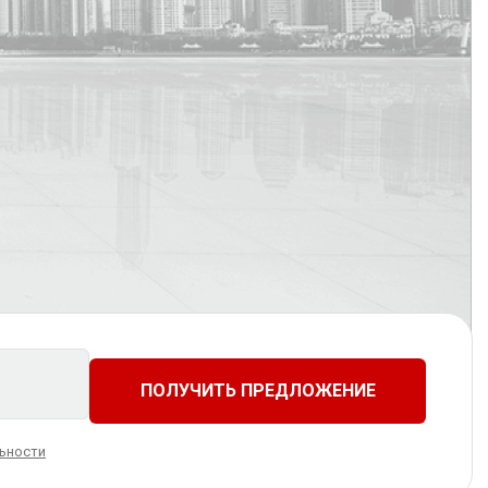
Foton
GAC
Foton
Foton
Рассрочка 0%
Great Wall
Hafei
Без переплат и скрытых процентов
Haval
Honda
Haima
Hafei
ai
Infiniti
JAC
Kia
Lada
Rover
Lexus
Lifan
JAECOO
Hyundai
Узнать больше
n
Mazda
Mercedes-
Benz
KNEWSTAR
Kia
Mitsubishi
Nissan
a
Opel
Peugeot
Mazda
Lifan
ac
Ravon
Renault
Skoda
SsangYong
Omoda
Mini
u
Suzuki
Tesla
a
Volkswagen
Volvo
ПОЛУЧИТЬ ПРЕДЛОЖЕНИЕ
x
Zotye
УАЗ
Ravon
Opel
ьности
Soueast
Renault