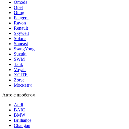
Omoda
Opel
Oting
Peugeot
Ravon
Renault
Skywell
Solaris
Soueast
SsangYong
Suzuki
SWM
Tank
Voyah
XCITE
Zotye
Москвич
Авто с пробегом
Audi
BAIC
BMW
Brilliance
Changan