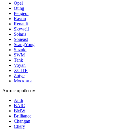
Opel
Oting
Peugeot
Ravon
Renault
Skywell
Solaris
Soueast
SsangYong
Suzuki
SWM
Tank
Voyah
XCITE
Zotye
Москвич
Авто с пробегом
Audi
BAIC
BMW
Brilliance
Changan
Chery