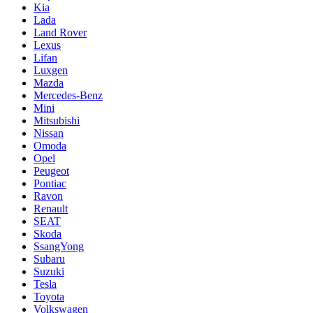
Kia
Lada
Land Rover
Lexus
Lifan
Luxgen
Mazda
Mercedes-Benz
Mini
Mitsubishi
Nissan
Omoda
Opel
Peugeot
Pontiac
Ravon
Renault
SEAT
Skoda
SsangYong
Subaru
Suzuki
Tesla
Toyota
Volkswagen