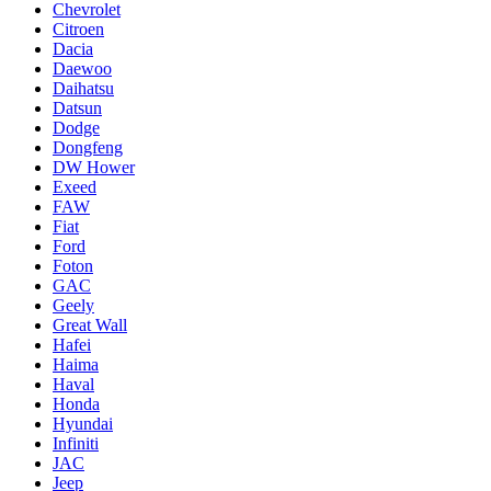
Chevrolet
Citroen
Dacia
Daewoo
Daihatsu
Datsun
Dodge
Dongfeng
DW Hower
Exeed
FAW
Fiat
Ford
Foton
GAC
Geely
Great Wall
Hafei
Haima
Haval
Honda
Hyundai
Infiniti
JAC
Jeep