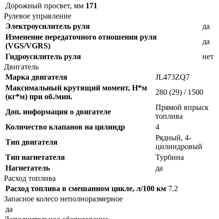
Дорожный просвет, мм
171
Рулевое управление
Электроусилитель руля
да
Изменение передаточного отношения руля
да
(VGS/VGRS)
Гидроусилитель руля
нет
Двигатель
Марка двигателя
JL473ZQ7
Максимальный крутящий момент, Н*м
280 (29) / 1500
(кг*м) при об./мин.
Прямой впрыск
Доп. информация о двигателе
топлива
Количество клапанов на цилиндр
4
Рядный, 4-
Тип двигателя
цилиндровый
Тип нагнетателя
Турбина
Нагнетатель
да
Расход топлива
Расход топлива в смешанном цикле, л/100 км
7.2
Запасное колесо неполноразмерное
да