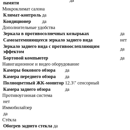
да
памяти
Микроклимат салона
Климат-контроль
да
Кондиционер
да
Дополнительные удобства
Зеркала в противосолнечных козырьках
да
Самозатемняющееся зеркало заднего вида
нет
Зеркало заднего вида с противоослепляющим
да
эффектом
Бортовой компьютер
да
Навигационное и видео оборудование
Камеры бокового обзора
да
Камера переднего обзора
да
Полноцветный ЖК-монитор
12.3\" сенсорный
Камера заднего обзора
да
Противоугонная система
нет
Иммобилайзер
да
Стёкла
Обогрев заднего стекла
да