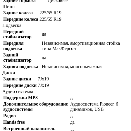
Задние тормоза
Дисковые
Шины
Задние колеса
225/55 R19
Передние колеса
225/55 R19
Подвеска
Передний
да
стабилизатор
Передняя
Независимая, амортизационная стойка
подвеска
типа МакФерсон
Задний
да
стабилизатор
Задняя подвеска
Независимая, многорычажная
Диски
Задние диски
7Jx19
Передние диски
7Jx19
Аудио системы
Поддержка MP3
да
Дополнительное оборудование
Аудиосистема Pioneer, 6
аудиосистемы
динамиков, USB
Радио
да
Hands free
да
Встроенный накопитель