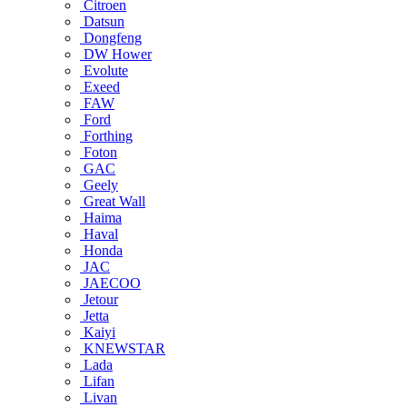
Citroen
Datsun
Dongfeng
DW Hower
Evolute
Exeed
FAW
Ford
Forthing
Foton
GAC
Geely
Great Wall
Haima
Haval
Honda
JAC
JAECOO
Jetour
Jetta
Kaiyi
KNEWSTAR
Lada
Lifan
Livan