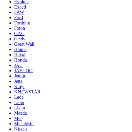
Evolute
Exeed
FAW
Ford
Forthing
Foton
GAC
Geely
Great Wall
Haima
Haval
Honda
JAC
JAECOO
Jetour
Jetta
Kaiyi
KNEWSTAR
Lada
Lifan
Livan
Mazda
MG
Mitsubishi
Nissan