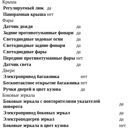
Крыша
Регулируемый люк
да
Панорамная крыша
нет
Фары
Датчик дождя
да
Задние противотуманные фонари
да
Светодиодные ходовые огни
да
Cветодиодные задние фонари
да
Светодиодные фары
да
Передние противотуманные фары
нет
Датчик света
да
Двери
Электропривод багажника
нет
Бесконтактное открытие багажника
нет
Ручки дверей в цвет кузова
да
Боковые зеркала
Боковые зеркала с повторителями указателей
да
поворота
Электропривод боковых зеркал
да
Электроподогрев зеркал
да
Боковые зеркала в цвет кузова
нет