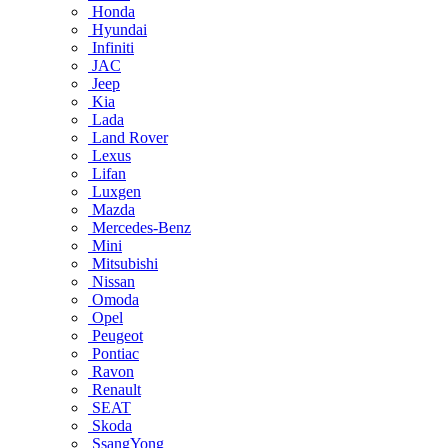
Honda
Hyundai
Infiniti
JAC
Jeep
Kia
Lada
Land Rover
Lexus
Lifan
Luxgen
Mazda
Mercedes-Benz
Mini
Mitsubishi
Nissan
Omoda
Opel
Peugeot
Pontiac
Ravon
Renault
SEAT
Skoda
SsangYong