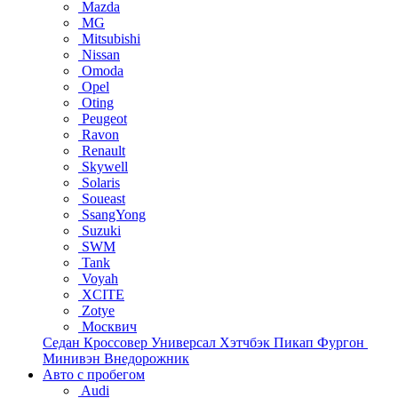
Mazda
MG
Mitsubishi
Nissan
Omoda
Opel
Oting
Peugeot
Ravon
Renault
Skywell
Solaris
Soueast
SsangYong
Suzuki
SWM
Tank
Voyah
XCITE
Zotye
Москвич
Седан
Кроссовер
Универсал
Хэтчбэк
Пикап
Фургон
Минивэн
Внедорожник
Авто с пробегом
Audi