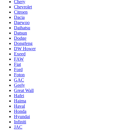
Chery
Chevrolet
Citroen
Dacia
Daewoo
Daihatsu
Datsun
Dodge
Dongfeng
DW Hower
Exeed
FAW
Fiat
Ford
Foton
GAC
Geely
Great Wall
Hafei
Haima
Haval
Honda
Hyundai
Infiniti
JAC