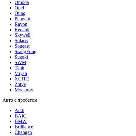
Omoda
Opel
Oting
Peugeot
Ravon
Renault
Skywell
Solaris
Soueast
SsangYong
Suzuki
SWM
Tank
Voyah
XCITE
Zotye
Москвич
Авто с пробегом
Audi
BAIC
BMW
Brilliance
Changan