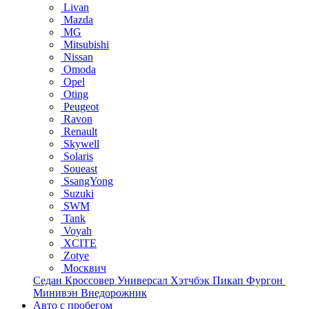
Livan
Mazda
MG
Mitsubishi
Nissan
Omoda
Opel
Oting
Peugeot
Ravon
Renault
Skywell
Solaris
Soueast
SsangYong
Suzuki
SWM
Tank
Voyah
XCITE
Zotye
Москвич
Седан
Кроссовер
Универсал
Хэтчбэк
Пикап
Фургон
Минивэн
Внедорожник
Авто с пробегом