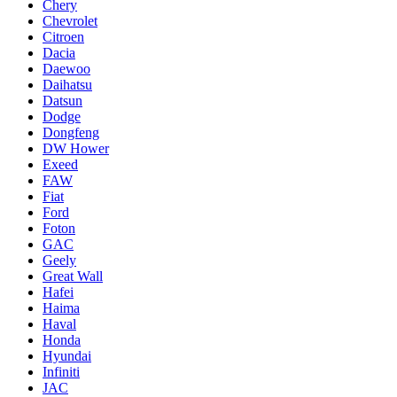
Chery
Chevrolet
Citroen
Dacia
Daewoo
Daihatsu
Datsun
Dodge
Dongfeng
DW Hower
Exeed
FAW
Fiat
Ford
Foton
GAC
Geely
Great Wall
Hafei
Haima
Haval
Honda
Hyundai
Infiniti
JAC