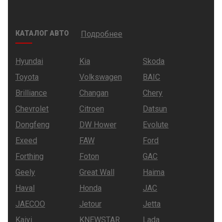
КАТАЛОГ АВТО
Подробнее
Hyundai
Kia
Skoda
Toyota
Volkswagen
BAIC
Brilliance
Changan
Chery
Chevrolet
Citroen
Datsun
Dongfeng
DW Hower
Evolute
Exeed
FAW
Ford
Forthing
Foton
GAC
Geely
Great Wall
Haima
Haval
Honda
JAC
JAECOO
Jetour
Jetta
Kaiyi
KNEWSTAR
Lada