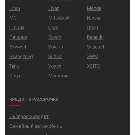
Lifan
Livan
Mazda
MG
Mitsubishi
Nissan
Omoda
Opel
Oting
Peugeot
Ravon
Renault
Skywell
Solaris
Soueast
SsangYong
Suzuki
SWM
Tank
Voyah
XCITE
Zotye
Москвич
КРЕДИТ И РАССРОЧКА
Экспресс-кредит
Семейный автомобиль