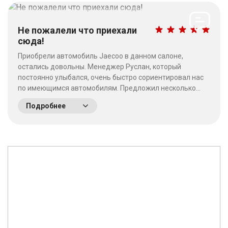
Не пожалели что приехали
сюда!
Приобрели автомобиль Jaecoo в данном салоне,
остались довольны. Менеджер Руслан, который
постоянно улыбался, очень быстро сориентировал нас
по имеющимся автомобилям. Предложил несколько
выгодных вариантов. Потратив время на выбор - не
Подробнее
пожалели что приехали сюда! Качество работы на
высшем уровне, отношение к клиентам хорошее. &nbsp;
&nbsp;