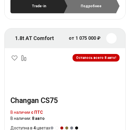
Trade-in
Подробнее
1.8t AT Comfort
от 1 075 000 ₽
Осталось всего 8 авто!
Changan CS75
В наличии
с ПТС
В наличии:
8 авто
Доступна в
4
цветах