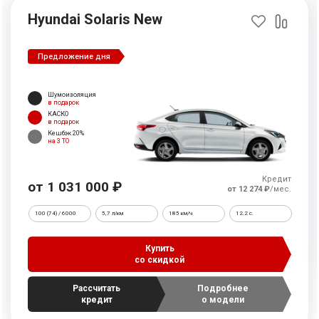
Hyundai Solaris New
Предложение дня
Шумоизоляция
в подарок
КАСКО
в подарок
Кешбэк 20%
на 3 ТО
Кредит
от 1 031 000 ₽
от 12 274 ₽
/мес.
100 (74) / 6000
5,7 л/км
185 км/ч
12.2 c.
Купить
со скидкой
Рассчитать
Подробнее
кредит
о модели