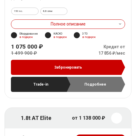
150 л.с.
8,8 л/км
Полное описание
Оборудование
КАСКО
3 ТО
в подарок
в подарок
в подарок
1 075 000 ₽
Кредит от
1 499 900 ₽
17 856 ₽/мес
Забронировать
Trade-in
Подробнее
1.8t AT Elite
от 1 138 000 ₽