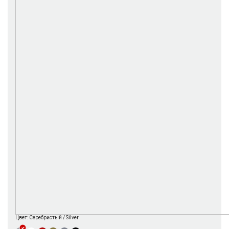
г. Москва
Время работы: с 08:00 до 22:00 Без выходных
Цвет:
Серебристый / Silver