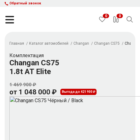
Обратный звонок
0
0
Главная
Каталог автомобилей
Changan
Changan CS75
Changan 
НАЙТИ
Комплектация
Changan CS75
1.8t AT Elite
Каталог автомобилей
Авто с пробегом
1 469 900 ₽
Кредит и рассрочка
от 1 048 000 ₽
Выгода до 421 900 ₽
Акции
Такси в кредит
Подбор авто
Спецпредложения
Отзывы
Контакты