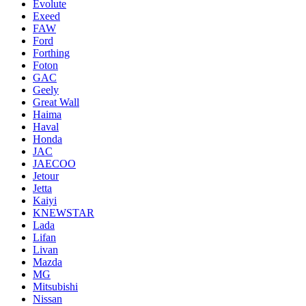
Evolute
Exeed
FAW
Ford
Forthing
Foton
GAC
Geely
Great Wall
Haima
Haval
Honda
JAC
JAECOO
Jetour
Jetta
Kaiyi
KNEWSTAR
Lada
Lifan
Livan
Mazda
MG
Mitsubishi
Nissan