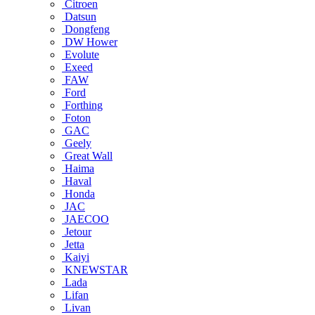
Citroen
Datsun
Dongfeng
DW Hower
Evolute
Exeed
FAW
Ford
Forthing
Foton
GAC
Geely
Great Wall
Haima
Haval
Honda
JAC
JAECOO
Jetour
Jetta
Kaiyi
KNEWSTAR
Lada
Lifan
Livan