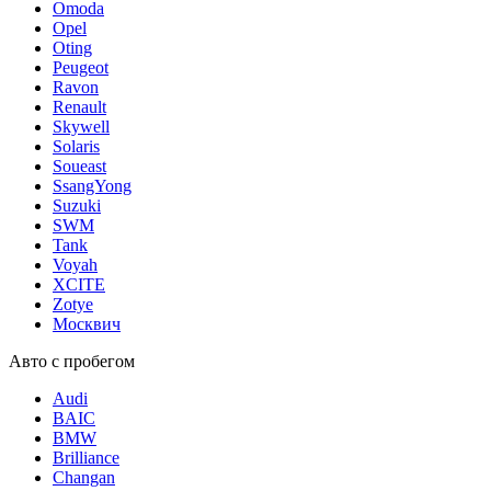
Omoda
Opel
Oting
Peugeot
Ravon
Renault
Skywell
Solaris
Soueast
SsangYong
Suzuki
SWM
Tank
Voyah
XCITE
Zotye
Москвич
Авто с пробегом
Audi
BAIC
BMW
Brilliance
Changan