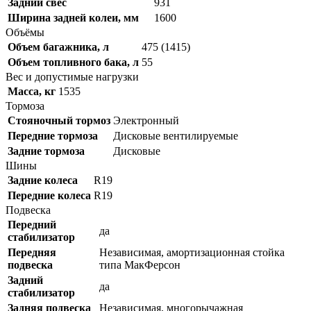
Задний свес
931
Ширина задней колеи, мм
1600
Объёмы
Объем багажника, л
475 (1415)
Объем топливного бака, л
55
Вес и допустимые нагрузки
Масса, кг
1535
Тормоза
Стояночный тормоз
Электронный
Передние тормоза
Дисковые вентилируемые
Задние тормоза
Дисковые
Шины
Задние колеса
R19
Передние колеса
R19
Подвеска
Передний
да
стабилизатор
Передняя
Независимая, амортизационная стойка
подвеска
типа МакФерсон
Задний
да
стабилизатор
Задняя подвеска
Независимая, многорычажная