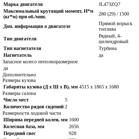
Марка двигателя
JL473ZQ7
Максимальный крутящий момент, Н*м
280 (29) / 1500
(кг*м) при об./мин.
Прямой впрыск
Доп. информация о двигателе
топлива
Рядный, 4-
Тип двигателя
цилиндровый
Тип нагнетателя
Турбина
Нагнетатель
да
Запасное колесо неполноразмерное
да
Дополнительно
Размеры кузова
Габариты кузова (Д x Ш x В), мм
4515 x 1865 x 1680
Размеры салона
Число мест
5
Количество рядов сидений
2
Размерности ходовой части
Ширина передней колеи, мм
1600
Колесная база, мм
2656
Передний свес
928