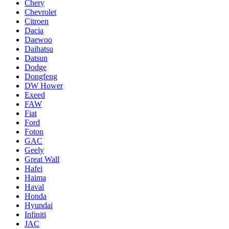
Chery
Chevrolet
Citroen
Dacia
Daewoo
Daihatsu
Datsun
Dodge
Dongfeng
DW Hower
Exeed
FAW
Fiat
Ford
Foton
GAC
Geely
Great Wall
Hafei
Haima
Haval
Honda
Hyundai
Infiniti
JAC