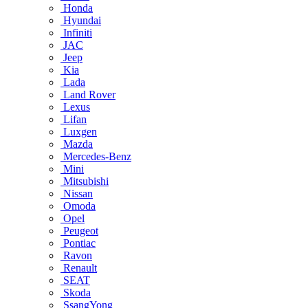
Honda
Hyundai
Infiniti
JAC
Jeep
Kia
Lada
Land Rover
Lexus
Lifan
Luxgen
Mazda
Mercedes-Benz
Mini
Mitsubishi
Nissan
Omoda
Opel
Peugeot
Pontiac
Ravon
Renault
SEAT
Skoda
SsangYong