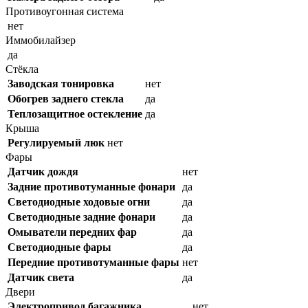
Противоугонная система
нет
Иммобилайзер
да
Стёкла
Заводская тонировка
нет
Обогрев заднего стекла
да
Теплозащитное остекление
да
Крыша
Регулируемый люк
нет
Фары
Датчик дождя
нет
Задние противотуманные фонари
да
Светодиодные ходовые огни
да
Cветодиодные задние фонари
да
Омыватели передних фар
да
Светодиодные фары
да
Передние противотуманные фары
нет
Датчик света
да
Двери
Электропривод багажника
нет