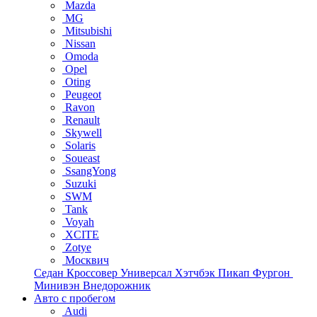
Mazda
MG
Mitsubishi
Nissan
Omoda
Opel
Oting
Peugeot
Ravon
Renault
Skywell
Solaris
Soueast
SsangYong
Suzuki
SWM
Tank
Voyah
XCITE
Zotye
Москвич
Седан
Кроссовер
Универсал
Хэтчбэк
Пикап
Фургон
Минивэн
Внедорожник
Авто с пробегом
Audi