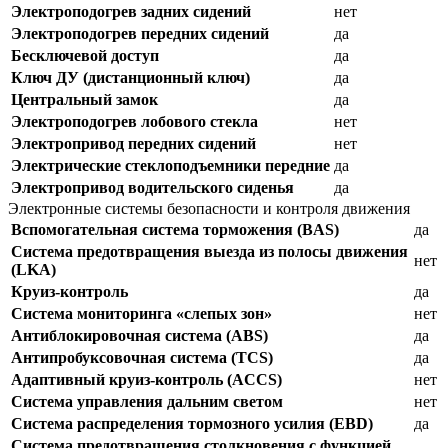
Электроподогрев задних сидений
нет
Электроподогрев передних сидений
да
Бесключевой доступ
да
Ключ ДУ (дистанционный ключ)
да
Центральный замок
да
Электроподогрев лобового стекла
нет
Электропривод передних сидений
нет
Электрические стеклоподъемники передние
да
Электропривод водительского сиденья
да
Электронные системы безопасности и контроля движения
Вспомогательная система торможения (BAS)
да
Система предотвращения выезда из полосы движения
нет
(LKA)
Круиз-контроль
да
Система мониторинга «слепых зон»
нет
Антиблокировочная система (ABS)
да
Антипробуксовочная система (TCS)
да
Адаптивный круиз-контроль (ACCS)
нет
Система управления дальним светом
нет
Система распределения тормозного усилия (EBD)
да
Система предотвращения столкновения с функцией