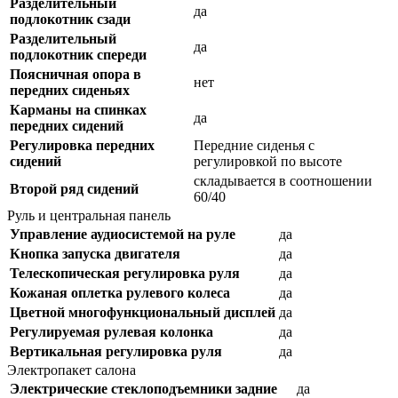
Разделительный
да
подлокотник сзади
Разделительный
да
подлокотник спереди
Поясничная опора в
нет
передних сиденьях
Карманы на спинках
да
передних сидений
Регулировка передних
Передние сиденья с
сидений
регулировкой по высоте
складывается в соотношении
Второй ряд сидений
60/40
Руль и центральная панель
Управление аудиосистемой на руле
да
Кнопка запуска двигателя
да
Телескопическая регулировка руля
да
Кожаная оплетка рулевого колеса
да
Цветной многофункциональный дисплей
да
Регулируемая рулевая колонка
да
Вертикальная регулировка руля
да
Электропакет салона
Электрические стеклоподъемники задние
да