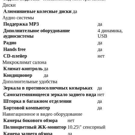
Диски
Алюминиевые колесные диски
да
Аудио системы
Поддержка MP3
да
Дополнительное оборудование
4 динамика,
аудиосистемы
USB
Радио
да
Hands free
да
CD-плейер
нет
Микроклимат салона
Климат-контроль
да
Кондиционер
да
Дополнительные удобства
Зеркала в противосолнечных козырьках
да
Самозатемняющееся зеркало заднего вида
нет
Шторка в багажном отделении
да
Бортовой компьютер
да
Навигационное и видео оборудование
Камеры бокового обзора
нет
Полноцветный ЖК-монитор
10.25\" сенсорный
Камера заднего обзора
да