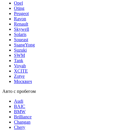
Opel
Oting
Peugeot
Ravon
Renault
Skywell
Solaris
Soueast
SsangYong
Suzuki
SWM
Tank
Voyah
XCITE
Zotye
Москвич
Авто с пробегом
Audi
BAIC
BMW
Brilliance
Changan
Chery