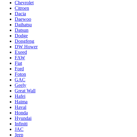
Chevrolet
Citroen
Dacia
Daewoo
Daihatsu
Datsun
Dodge
Dongfeng
DW Hower
Exeed
FAW
Fiat
Ford
Foton
GAC
Geely
Great Wall
Hafei
Haima
Haval
Honda
Hyundai
Infiniti
JAC
Jeep