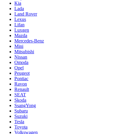
Kia
Lada
Land Rover
Lexus
Lifan
Luxgen
Mazda
Mercedes-Benz
Mini
Mitsubishi
Nissan
Omoda
Opel
Peugeot
Pontiac
Ravon
Renault
SEAT
Skoda
SsangYong
Subaru
Suzuki
Tesla
Toyota
Volkswagen