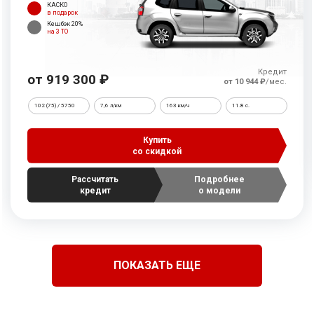
КАСКО
в подарок
Кешбэк 20%
на 3 ТО
Кредит
от 919 300 ₽
от 10 944 ₽
/мес.
102 (75) / 5750
7,6 л/км
163 км/ч
11.8 c.
Купить
со скидкой
Рассчитать
Подробнее
кредит
о модели
ПОКАЗАТЬ ЕЩЕ