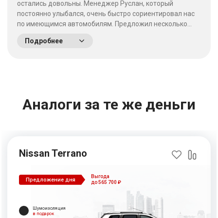
остались довольны. Менеджер Руслан, который
постоянно улыбался, очень быстро сориентировал нас
по имеющимся автомобилям. Предложил несколько
выгодных вариантов. Потратив время на выбор - не
Подробнее
пожалели что приехали сюда! Качество работы на
высшем уровне, отношение к клиентам хорошее. &nbsp;
&nbsp;
Аналоги за те же деньги
Nissan Terrano
Выгода
Предложение дня
до 565 700 ₽
Шумоизоляция
в подарок