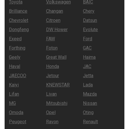
Toyota
Volkswagen
BAIC
Brilliance
Changan
Chery
Chevrolet
Citroen
Datsun
Dongfeng
DW Hower
Evolute
Exeed
FAW
Ford
Forthing
Foton
GAC
Geely
Great Wall
Haima
Haval
Honda
JAC
JAECOO
Jetour
Jetta
Kaiyi
KNEWSTAR
Lada
Lifan
Livan
Mazda
MG
Mitsubishi
Nissan
Omoda
Opel
Oting
Peugeot
Ravon
Renault