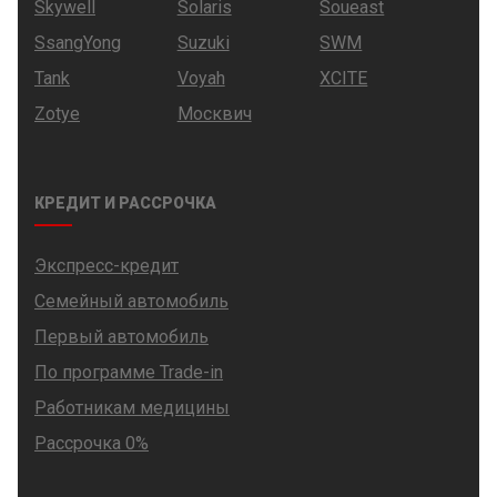
Skywell
Solaris
Soueast
SsangYong
Suzuki
SWM
Tank
Voyah
XCITE
Zotye
Москвич
КРЕДИТ И РАССРОЧКА
Экспресс-кредит
Семейный автомобиль
Первый автомобиль
По программе Trade-in
Работникам медицины
Рассрочка 0%