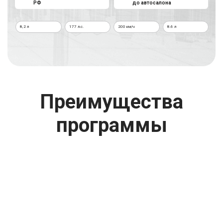
РФ
до автосалона
8,2 л
177 л.с.
200 км/ч
8.6 л
г. Москва
Время работы: с 08:00 до 22:00 Без выходных
Преимущества
программы