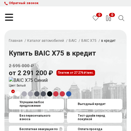
Обратный звонок
0
0
Главная
Каталог автомобилей
BAIC
BAIC X75
в кредит
НАЙТИ
Купить BAIC X75 в кредит
2 595 000 ₽
Каталог автомобилей
от 2 291 200 ₽
Платеж от 27 276 ₽/мес.
Авто с пробегом
Кредит и рассрочка
Цвет:
Белый
Акции
Такси в кредит
Подбор авто
Улучшим любое
Выгодный кредит
предложение
Спецпредложения
Отзывы
Без первончального
Тест-драйв перед
взноса
покупкой
Контакты
?
Бесплатная эвакуация по
Оплата проезда