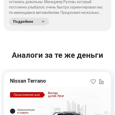
остались довольны. Менеджер Руслан, который
постоянно улыбался, очень быстро сориентировал нас
по имеющимся автомобилям. Предложил несколько
выгодных вариантов. Потратив время на выбор - не
Подробнее
пожалели что приехали сюда! Качество работы на
высшем уровне, отношение к клиентам хорошее. &nbsp;
&nbsp;
Аналоги за те же деньги
Nissan Terrano
Выгода
Предложение дня
до 565 700 ₽
Шумоизоляция
в подарок