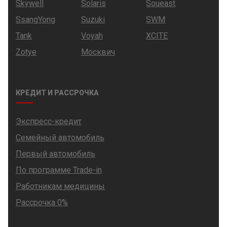
Skywell
Solaris
Soueast
SsangYong
Suzuki
SWM
Tank
Voyah
XCITE
Zotye
Москвич
КРЕДИТ И РАССРОЧКА
Экспресс-кредит
Семейный автомобиль
Первый автомобиль
По программе Trade-in
Работникам медицины
Рассрочка 0%