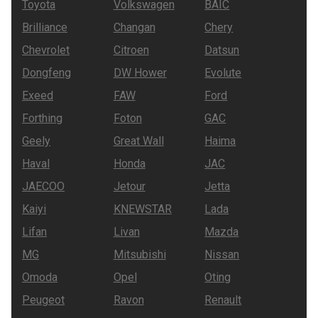
Toyota
Volkswagen
BAIC
Brilliance
Changan
Chery
Chevrolet
Citroen
Datsun
Dongfeng
DW Hower
Evolute
Exeed
FAW
Ford
Forthing
Foton
GAC
Geely
Great Wall
Haima
Haval
Honda
JAC
JAECOO
Jetour
Jetta
Kaiyi
KNEWSTAR
Lada
Lifan
Livan
Mazda
MG
Mitsubishi
Nissan
Omoda
Opel
Oting
Peugeot
Ravon
Renault