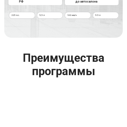
РФ
до автосалона
225 л.с.
9,9 л
160 км/ч
9.9 л
г. Москва
Время работы: с 08:00 до 22:00 Без выходных
Преимущества
программы