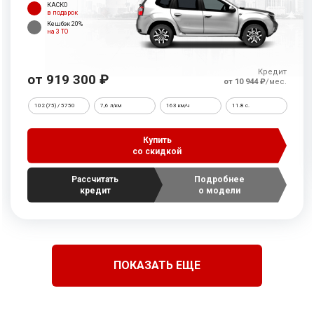
КАСКО
в подарок
Кешбэк 20%
на 3 ТО
Кредит
от 919 300 ₽
от 10 944 ₽
/мес.
102 (75) / 5750
7,6 л/км
163 км/ч
11.8 c.
Купить
со скидкой
Рассчитать
Подробнее
кредит
о модели
ПОКАЗАТЬ ЕЩЕ